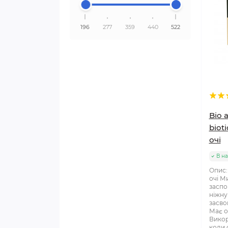
196
277
359
440
522
Bio 
biot
очі
В на
Опис:
очі М
заспо
ніжну
засво
Має о
Викор
коли о