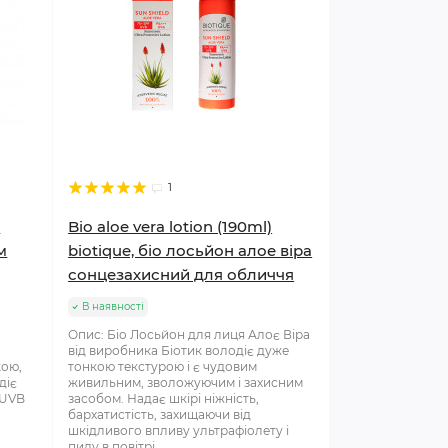
1
)
Bio aloe vera lotion (190ml)
м
biotique, біо лосьйон алое віра
сонцезахисний для обличчя
В наявності
Опис: Біо Лосьйон для лиця Алоє Віра
від виробника Біотик володіє дуже
кою,
тонкою текстурою і є чудовим
діє
живильним, зволожуючим і захисним
 UVB
засобом. Надає шкірі ніжність,
бархатистість, захищаючи від
шкідливого впливу ультрафіолету і
пилу в повітрі. ..