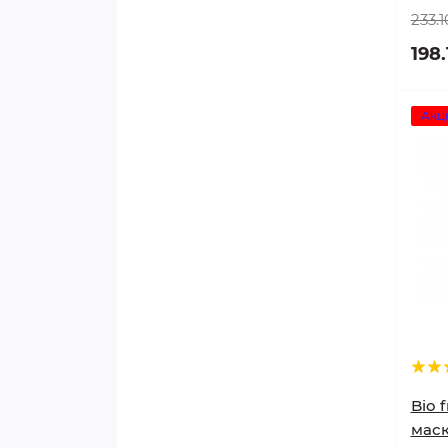
233.1
198.
Акці
Bio f
маск