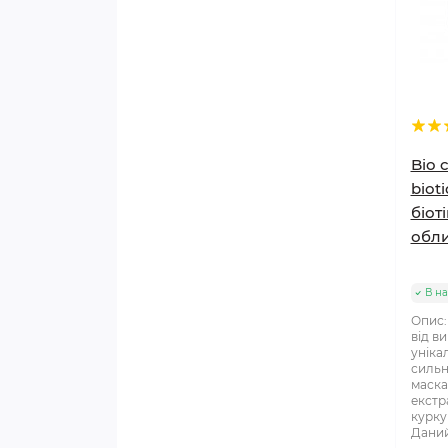
Bio 
biot
біот
обл
В на
Опис:
від в
уніка
сильн
маска
екстра
курку
Даний