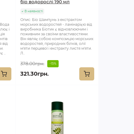
біо водорослі 190 мл
В наявності
Опис: Біо Шампунь з екстрактом
 Вода
морських водоростей - ламінарією від
лює і
виробника Біотик є відновлюючим і
ція
поживним за своїми властивостями.
нтів
Він являє собою композицію морських
 від
водоростей, природних білків, олії
и.
м'яти перцевої і екстракту листя м'яти.
є ..
Л..
378.00грн.
-15%
321.30грн.