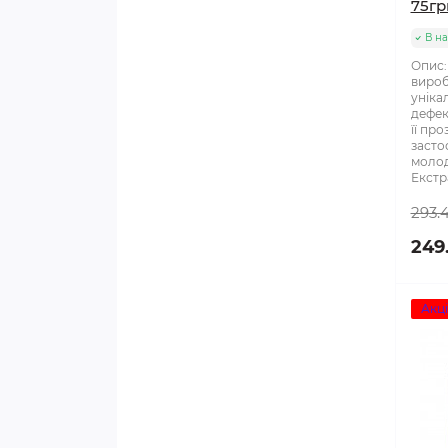
75гр
В на
Опис:
вироб
уніка
дефек
її пр
засто
молод
Екстра
293.
249
Акці