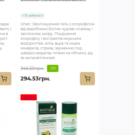
В наявності
арадж
Опис: Зволожуючий гель з хлорофілом
вить і
від виробника Біотик чудово освіжає і
чи в
заспокоює шкіру. Поєднання
ріст
хлорофілу і екстрактів морських
ияє
водоростей, алоє вєра та інших
ву
мінералів, сприяє звуженню пор,
швидко видаляє плями на обличчі, діє
як антисептичний..
346.50грн.
-15%
294.53грн.
Акція