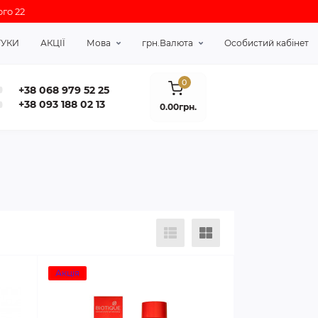
го 22
ГУКИ
АКЦІЇ
Мова
грн.
Валюта
Особистий кабінет
0
+38 068 979 52 25
+38 093 188 02 13
0.00грн.
Акція