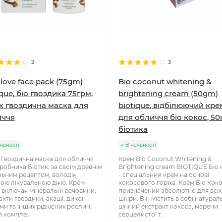
2
3
clove face pack (75gm)
Bio coconut whitening &
ique, біо гвоздика 75грм.
brightening cream (50gm)
ік гвоздична маска для
biotique, відбілюючий кре
иччя
для обличчя біо кокос, 50
біотика
явності
В наявності
 Гвоздична маска для обличчя
Крем Bio Coconut Whitening &
иробника Біотик, за своїм древнім
Brightening cream BIOTIQUE Біо 
льним рецептом, володіє
- спеціальний крем на основі
ою лікувальною дією. Крем-
кокосового горіха. Крем Біо Кок
 включає мінеральні речовини,
призначений абсолютно для всіх
кти гвоздики, акації, дикої
шкіри. Він містить в собі натура
ми та інших рідкісних рослин.
цінний екстракт кокоса, марени
 компле..
серцелистої т..