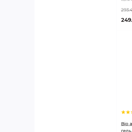
293.
249
Bio a
гель