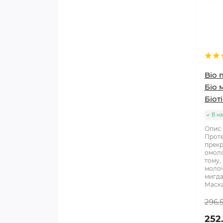
Bio 
Біо 
Біоті
В на
Опис:
Проте
прекр
омоло
тому, 
молоч
мигда
Маска 
296.
252