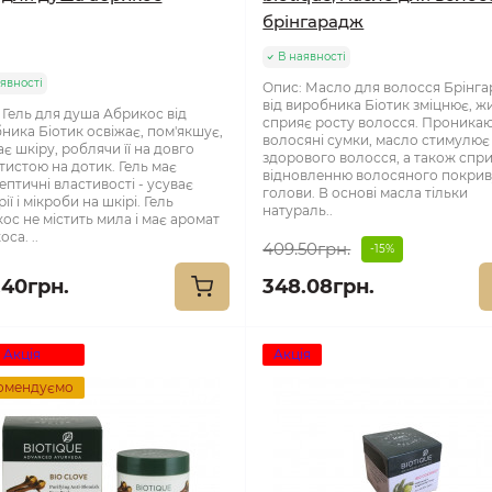
брінгарадж
В наявності
явності
Опис: Масло для волосся Брінг
від виробника Біотик зміцнює, жи
 Гель для душа Абрикос від
сприяє росту волосся. Проникаю
ника Біотик освіжає, пом'якшує,
волосяні сумки, масло стимулює 
є шкіру, роблячи її на довго
здорового волосся, а також спр
тистою на дотик. Гель має
відновленню волосяного покри
ептичні властивості - усуває
голови. В основі масла тільки
ії і мікроби на шкірі. Гель
натураль..
ос не містить мила і має аромат
са. ..
409.50грн.
-15%
.40грн.
348.08грн.
Акція
Акція
омендуємо