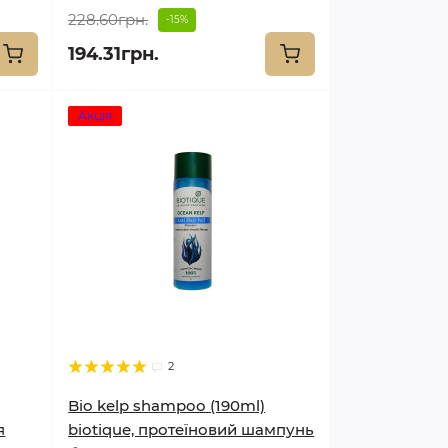
228.60грн.
-15%
194.31грн.
Акція
2
Bio kelp shampoo (190ml)
я
biotique, протеїновий шампунь