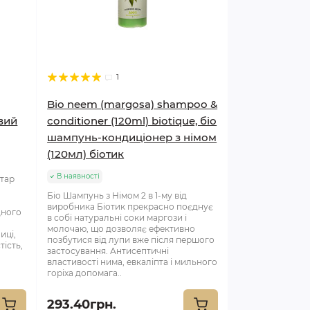
1
Bio neem (margosa) shampoo &
овий
conditioner (120ml) biotique, біо
шампунь-кондиціонер з німом
(120мл) біотик
В наявності
ктар
Біо Шампунь з Німом 2 в 1-му від
виробника Біотик прекрасно поєднує
дного
в собі натуральні соки маргози і
молочаю, що дозволяє ефективно
иці,
позбутися від лупи вже після першого
тість,
застосування. Антисептичні
властивості нима, евкаліпта і мильного
горіха допомага..
293.40грн.