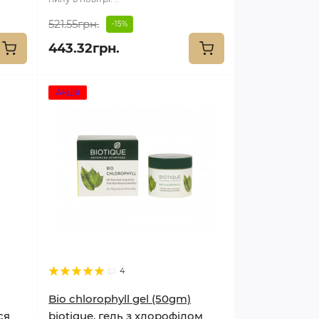
521.55грн.
-15%
443.32грн.
Акція
4
Bio chlorophyll gel (50gm)
ся
biotique, гель з хлорофілом