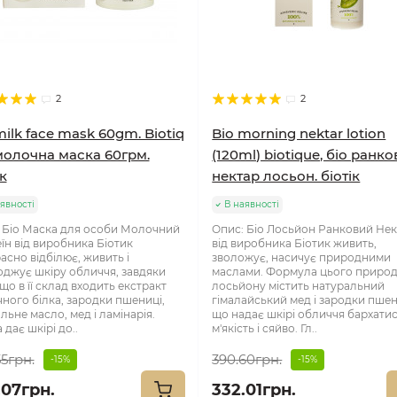
2
2
milk face mask 60gm. Biotiq
Bio morning nektar lotion
молочна маска 60грм.
(120ml) biotique, біо ранк
к
нектар лосьон. біотік
явності
В наявності
 Біо Маска для особи Молочний
Опис: Біо Лосьйон Ранковий Не
їн від виробника Біотик
від виробника Біотик живить,
асно відбілює, живить і
зволожує, насичує природними
джує шкіру обличчя, завдяки
маслами. Формула цього приро
що в її склад входить екстракт
лосьйону містить натуральний
ного білка, зародки пшениці,
гімалайський мед і зародки пшен
льне масло, мед і ламінарія.
що надає шкірі обличчя бархатис
дає шкірі до..
м'якість і сяйво. Гл..
55грн.
390.60грн.
-15%
-15%
.07грн.
332.01грн.