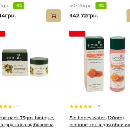
0грн.
403.20грн.
-15%
-15%
14грн.
342.72грн.
я
Акція
1
2
ruit pack 75gm. biotique,
Bio honey water (120gm)
а фруктова відбілююча
biotique, тонік для обличч