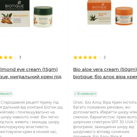
3
2
almond eye cream (15gm)
Bio aloe vera cream (50gm
ique, мигдальний крем під
biotique, біо алоє віра кре
явності
В наявності
 Стародавній рецепт Крему під
Опис: Біо Алоє Віра Крем містить
игдальний від компанії Біотик діє
багато поживних речовин, які
кійливо і пом'якшувально на
допомагають зберегти шкіру м'я
 шкіру навколо очей. Він легко
сяючою, бархатистою. Крем воло
юється, живить і захищає шкіру.
широким спектром SPF 30 UVA /
молоджуючу властивість.
фільтрами, захищаючи шкіру від
истовуючи крем в нічний час,
шкідливого впливу сонячних
..
променів. Біо Алоє Віра К..