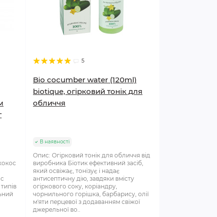
5
Bio cocumber water (120ml)
biotique, огірковий тонік для
м
обличчя
г
В наявності
Опис: Огірковий тонік для обличчя від
кокос
виробника Біотик ефективний засіб,
який освіжає, тонізує і надає
ос
антисептичну дію, завдяки вмісту
 типів
огіркового соку, коріандру,
льний
чорнильного горішка, барбарису, олії
м'яти перцевої з додаванням свіжої
джерельної во..