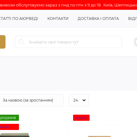
ивози обслуговуємо зараз з пнд по птн з 9 до 18. Київ, Шептицько
СТАТТІ ПО АЮРВЕДІ
КОНТАКТИ
ДОСТАВКА І ОПЛАТА
ВІД
продажів
Акція
Акція