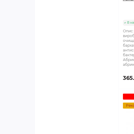
В на
Опис:
вироб
очища
барха
антис
бактер
Абрик
абрико
365
Рек