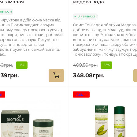
м. хімалая
медова вода
явності
В наявності
 Фруктова відбілююча маска від
ника Біотик завдяки своєму
Опис: Тонік для обличчя Медова
льному складу прекрасно усуває
добре освіжає, пом'якшує, віднов
ти шкіри, висвітлюючи і роблячи
живить шкіру. Унікальна комбіна
озорою і освітлючую. Регулярне
коштовних натуральних компоне
сування повертає шкірі
прекрасно очищає шкіру обличчя
ість, пружність, свіжий вигляд.
забруднень і макіяжу, звужує пор
к..
Тонік зволожує, тонізує і покращу
40грн.
409.50грн.
-15%
-15%
.39грн.
348.08грн.
я
Акція