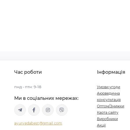
Час роботи
Інформація
пнд - птн: 9-18
Умови угоди
Аюрведична
Ми в соціальних мережах:
консультація
Оптом/Знижки
Карта сайту
Виробники
ayurvedabest@gmail.com
Акції