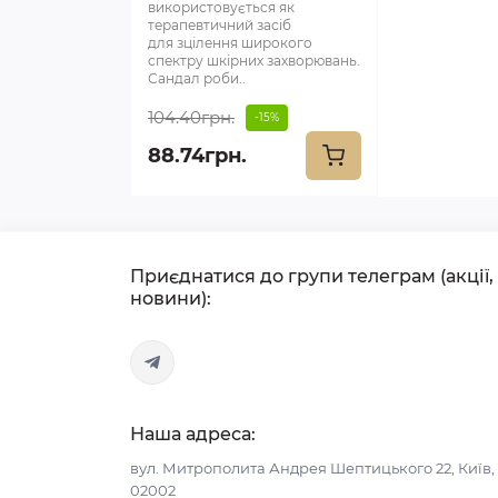
використовується як
терапевтичний засіб
для зцілення широкого
спектру шкірних захворювань.
Сандал роби..
104.40грн.
-15%
88.74грн.
Приєднатися до групи телеграм (акції,
новини):
Наша адреса:
вул. Митрополита Андрея Шептицького 22, Київ,
02002