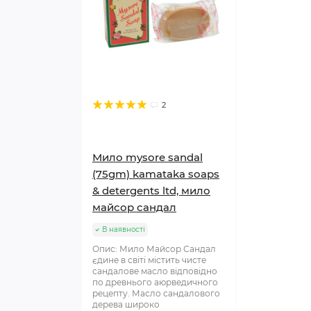
2
Мило mysore sandal
(75gm) kamataka soaps
& detergents ltd, мило
майсор сандал
В наявності
Опис: Мило Майсор Сандал
єдине в світі містить чисте
сандалове масло відповідно
по древнього аюрведичного
рецепту. Масло сандалового
дерева широко