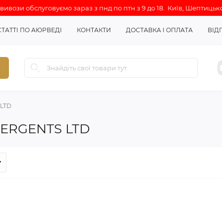
ивози обслуговуємо зараз з пнд по птн з 9 до 18. Київ, Шептицько
СТАТТІ ПО АЮРВЕДІ
КОНТАКТИ
ДОСТАВКА І ОПЛАТА
ВІД
LTD
ERGENTS LTD