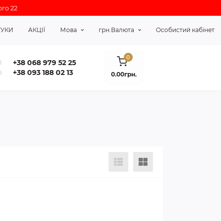
го 22
ГУКИ
АКЦІЇ
Мова
грн.
Валюта
Особистий кабінет
0
+38 068 979 52 25
+38 093 188 02 13
0.00грн.