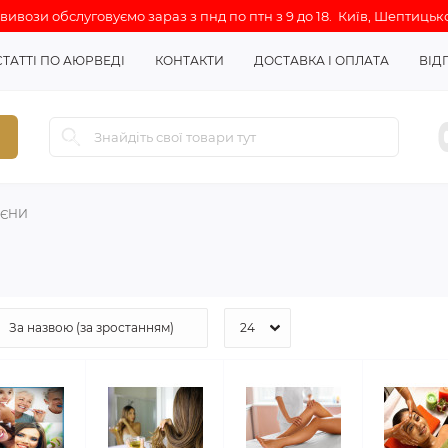
ивози обслуговуємо зараз з пнд по птн з 9 до 18. Київ, Шептицько
СТАТТІ ПО АЮРВЕДІ
КОНТАКТИ
ДОСТАВКА І ОПЛАТА
ВІД
ІЄНИ