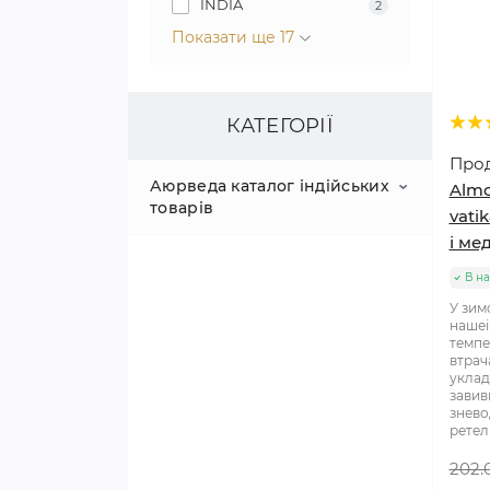
INDIA
2
Показати ще 17
КАТЕГОРІЇ
Про
Аюрведа каталог індійських
Almo
товарів
vati
і ме
АКЦІЯ!
В на
У зим
АРОМА ПАЛОЧКИ
нашеі
темпе
втрача
АЮРВЕДИЧНІ
уклад
ПРЕПАРАТИ
завив
знево
ретель
АЮРВЕДИЧНА
ІМУНІТЕТ, ОМОЛОДЖЕННЯ,
КОСМЕТИКА, ОЛІЇ, ЗАСОБИ
ЗМІЦНЕННЯ ЗДОРОВ'Я
202.
ГІГІЄНИ