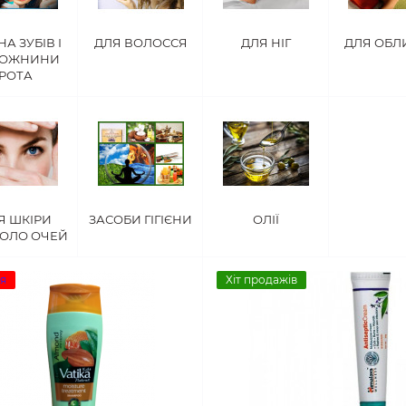
НА ЗУБІВ І
ДЛЯ ВОЛОССЯ
ДЛЯ НІГ
ДЛЯ ОБЛ
РОЖНИНИ
РОТА
Я ШКІРИ
ЗАСОБИ ГІГІЄНИ
ОЛІЇ
ОЛО ОЧЕЙ
я
Хіт продажів