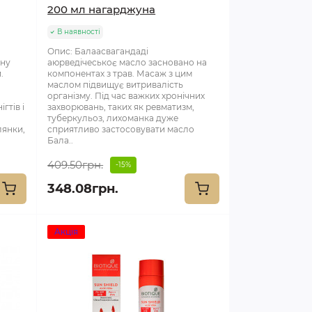
200 мл нагарджуна
В наявності
Опис: Балаасвагандаді
ену
аюрведічеськоє масло засновано на
.
компонентах з трав. Масаж з цим
ї
маслом підвищує витривалість
організму. Під час важких хронічних
гтів і
захворювань, таких як ревматизм,
туберкульоз, лихоманка дуже
лянки,
сприятливо застосовувати масло
Бала..
409.50грн.
-15%
348.08грн.
Акція