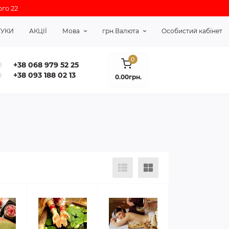
го 22
ГУКИ
АКЦІЇ
Мова
грн.
Валюта
Особистий кабінет
0
+38 068 979 52 25
+38 093 188 02 13
0.00грн.