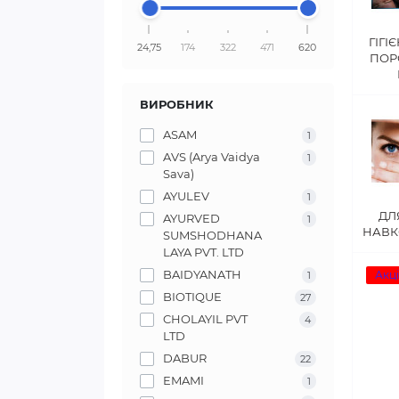
ГІГІЄ
24,75
174
322
471
620
ПО
ВИРОБНИК
ASAM
1
AVS (Arya Vaidya
1
Sava)
AYULEV
1
ДЛ
AYURVED
1
НАВК
SUMSHODHANA
LAYA PVT. LTD
BAIDYANATH
Акці
1
BIOTIQUE
27
CHOLAYIL PVT
4
LTD
DABUR
22
EMAMI
1