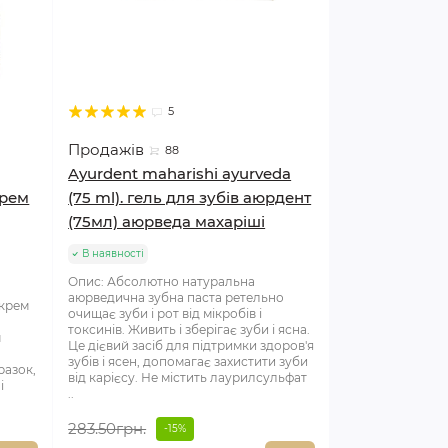
5
Продажів
88
Ayurdent maharishi ayurveda
крем
(75 ml). гель для зубів аюрдент
(75мл) аюрведа махаріші
В наявності
Опис: Абсолютно натуральна
аюрведична зубна паста ретельно
 крем
очищає зуби і рот від мікробів і
токсинів. Живить і зберігає зуби і ясна.
м
Це дієвий засіб для підтримки здоров'я
зубів і ясен, допомагає захистити зуби
разок,
від карієсу. Не містить лаурилсульфат
і
..
283.50грн.
-15%