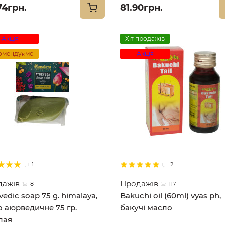
74грн.
81.90грн.
Акція
Хіт продажів
омендуємо
Акція
1
2
дажів
Продажів
8
117
vedic soap 75 g. himalaya,
Bakuchi oil (60ml) vyas ph,
 аюрведичне 75 гр.
бакучі масло
лая