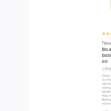
ПІДШЛУНКОВА ЗАЛОЗА
СЕРЦЕ, СУДИНИ, ТИСК
ТРАВНА СИСТЕМА, ШКТ
ЧОЛОВІЧА СИСТЕМА
Про
Bio 
ШКІРА, КРОВ
biot
очі
ВИДИ
В на
Опис:
очі М
заспо
ніжну
засво
Має о
Викор
коли о