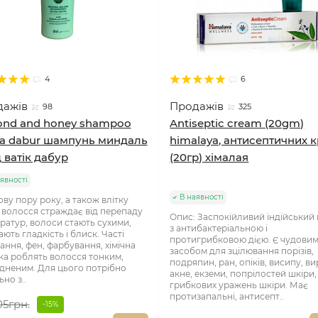
4
6
дажів
Продажів
98
325
nd and honey shampoo
Antiseptic cream (20gm)
ka dabur шампунь миндаль
himalaya, антисептичних 
д ватік дабур
(20гр) хімалая
явності
В наявності
ову пору року, а також влітку
 волосся страждає від перепаду
Опис: Заспокійливий індійський
ратур, волоси стають сухими,
з антибактеріальною і
ють гладкість і блиск. Часті
протигрибковою дією. Є чудови
ання, фен, фарбування, хімічна
засобом для зцілювання порізів,
ка роблять волосся тонким,
подряпин, ран, опіків, висипу, ви
дненим. Для цього потрібно
акне, екземи, попрілостей шкіри, 
но з..
грибкових уражень шкіри. Має
протизапальні, антисепт..
05грн.
-15%