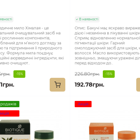
явності
В наявності
дичне мило Хімалая - це
Опис: Бакучі має яскраво вираж
альний очищувальний засіб на
дією і незамінна в лікуванні шкіри
і рослинних компонентів,
Сприяє відновленню нормально
блений для м’якого догляду за
пігментації шкіри. Гарний
ю та підтримання її природного
омолоджуючий засіб для шкіри, ні
су. Формула мила поєднує
волосся. Масло використовують
ційні аюрведичні інгредієнти, які
зовнішньо, змащуючи уражені ді
ивно очищуют..
перед відходом до..
5грн.
226.80грн.
-15%
-15%
1грн.
192.78грн.
продажів
Акція
Акція