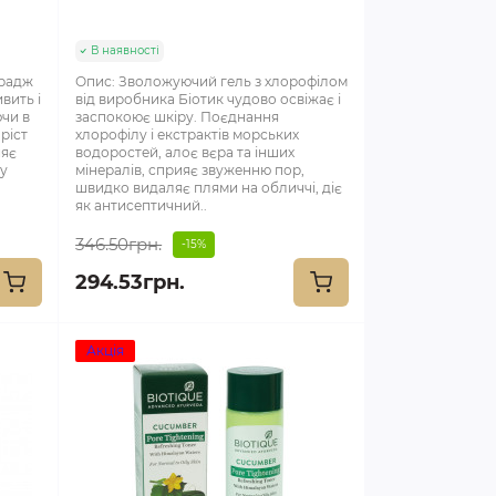
В наявності
арадж
Опис: Зволожуючий гель з хлорофілом
вить і
від виробника Біотик чудово освіжає і
чи в
заспокоює шкіру. Поєднання
ріст
хлорофілу і екстрактів морських
ияє
водоростей, алоє вєра та інших
ву
мінералів, сприяє звуженню пор,
швидко видаляє плями на обличчі, діє
як антисептичний..
346.50грн.
-15%
294.53грн.
Акція