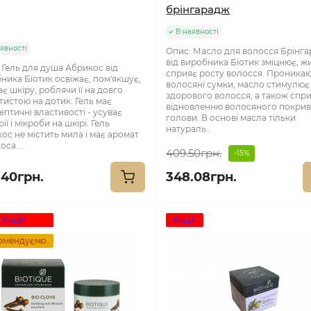
брінгарадж
В наявності
явності
Опис: Масло для волосся Брінг
від виробника Біотик зміцнює, жи
 Гель для душа Абрикос від
сприяє росту волосся. Проникаю
ника Біотик освіжає, пом'якшує,
волосяні сумки, масло стимулює 
є шкіру, роблячи її на довго
здорового волосся, а також спр
тистою на дотик. Гель має
відновленню волосяного покри
ептичні властивості - усуває
голови. В основі масла тільки
ії і мікроби на шкірі. Гель
натураль..
ос не містить мила і має аромат
са. ..
409.50грн.
-15%
.40грн.
348.08грн.
Акція
Акція
омендуємо