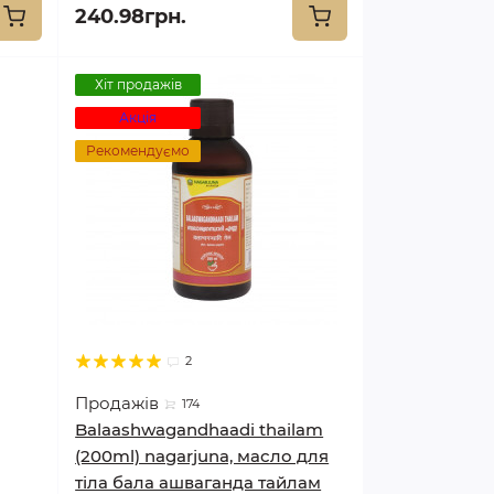
240.98грн.
Хіт продажів
Акція
Рекомендуємо
2
Продажів
174
Balaashwagandhaadi thailam
(200ml) nagarjuna, масло для
тіла бала ашваганда тайлам