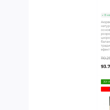
ОЛІЇ
ЗАСОБИ ДЛЯ СХУДНЕННЯ
В на
ЗУБИ І ПОРОЖНИНА РОТА
Аюрве
натур
основ
КАЛЬЦІЄВІ ПРЕПАРАТИ
розро
шкіро
балан
НЕРВОВА СИСТЕМА,
тради
ефект
ГОЛОВНИЙ МОЗОК
110.2
НИРКИ, СЕЧОСТАТЕВА
93.7
СИСТЕМА
ОПОРНО-РУХОВИЙ АПАРАТ,
Хіт 
СУГЛОБИ
ОЧІ І ЗІР
ПЕЧІНКА, ЖОВЧНИЙ МІХУР,