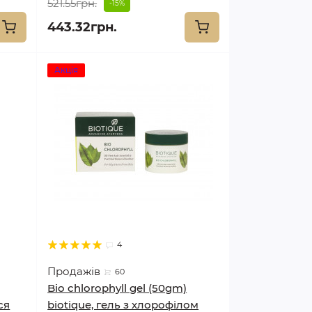
521.55грн.
-15%
443.32грн.
Акція
4
Продажів
60
Bio chlorophyll gel (50gm)
ся
biotique, гель з хлорофілом