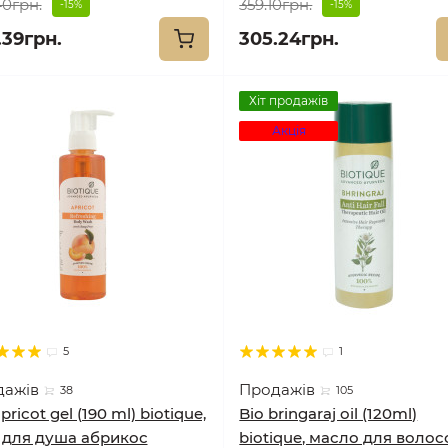
40грн.
359.10грн.
-15%
-15%
.39грн.
305.24грн.
Хіт продажів
Акція
5
1
дажів
Продажів
38
105
pricot gel (190 ml) biotique,
Bio bringaraj oil (120ml)
 для душа абрикос
biotique, масло для волос