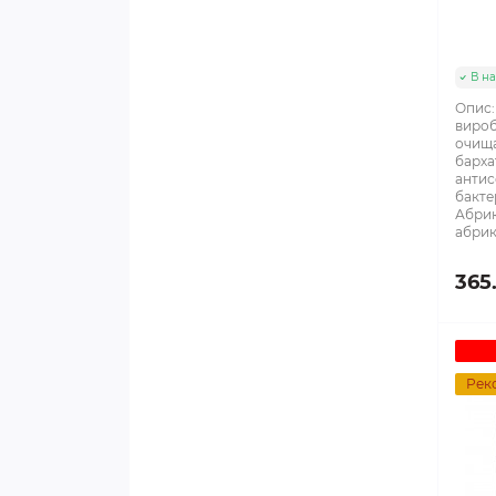
В на
Опис:
вироб
очища
барха
антис
бактер
Абрик
абрико
365
Рек