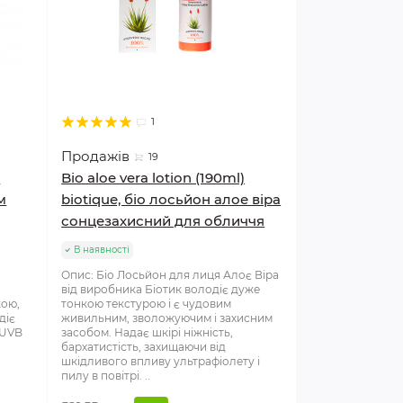
1
Продажів
19
)
Bio aloe vera lotion (190ml)
м
biotique, біо лосьйон алое віра
сонцезахисний для обличчя
В наявності
Опис: Біо Лосьйон для лиця Алоє Віра
від виробника Біотик володіє дуже
кою,
тонкою текстурою і є чудовим
діє
живильним, зволожуючим і захисним
 UVB
засобом. Надає шкірі ніжність,
бархатистість, захищаючи від
шкідливого впливу ультрафіолету і
пилу в повітрі. ..