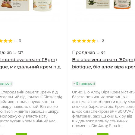
3
2
дажів
Продажів
127
64
almond eye cream (15gm)
Bio aloe vera cream (50gm
ique, мигдальний крем під
biotique, біо алоє віра кре
явності
В наявності
 Стародавній рецепт Крему під
Опис: Біо Алоє Віра Крем містить
игдальний від компанії Біотик діє
багато поживних речовин, які
кійливо і пом'якшувально на
допомагають зберегти шкіру м'я
 шкіру навколо очей. Він легко
сяючою, бархатистою. Крем воло
юється, живить і захищає шкіру.
широким спектром SPF 30 UVA /
молоджуючу властивість.
фільтрами, захищаючи шкіру від
истовуючи крем в нічний час,
шкідливого впливу сонячних
..
променів. Біо Алоє Віра К..