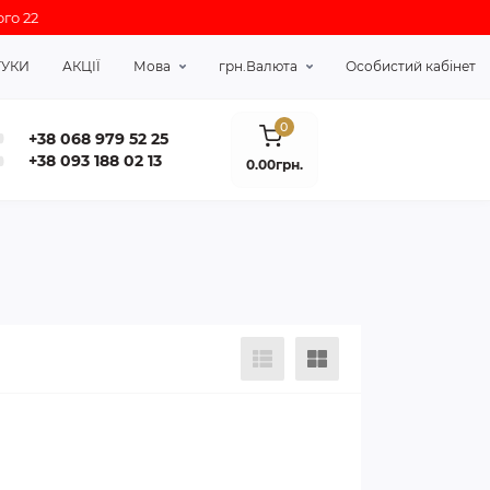
го 22
ГУКИ
АКЦІЇ
Мова
грн.
Валюта
Особистий кабінет
0
+38 068 979 52 25
+38 093 188 02 13
0.00грн.