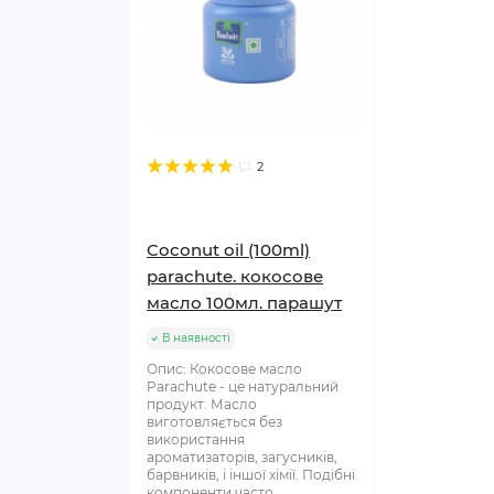
2
Coconut oil (100ml)
parachute. кокосове
масло 100мл. парашут
В наявності
Опис: Кокосове масло
Parachute - це натуральний
продукт. Масло
виготовляється без
використання
ароматизаторів, загусників,
барвників, і іншої хімії. Подібні
компоненти часто