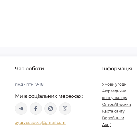
Час роботи
Інформація
пнд - птн: 9-18
Умови угоди
Аюрведична
Ми в соціальних мережах:
консультація
Оптом/Знижки
Карта сайту
Виробники
ayurvedabest@gmail.com
Акції