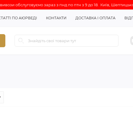
ивози обслуговуємо зараз з пнд по птн з 9 до 18. Київ, Шептицько
СТАТТІ ПО АЮРВЕДІ
КОНТАКТИ
ДОСТАВКА І ОПЛАТА
ВІД