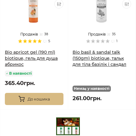
Продажів
Продажів
38
35
5
1
Bio apricot gel (190 ml)
Bio basil & sandal talk
biotique, гель для душа
(150gm) biotique, тальк
абрикос
для тіла базілік і сандал
В наявності
365.40грн.
Немає у наявності
261.00грн.
До кошика