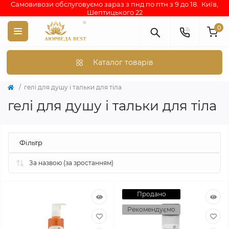
Самовивози обслуговуємо зараз з пнд по птн з 9 до 18. Київ,
Шептицького 22
0
Каталог товарів
гелі для душу і тальки для тіла
гелі для душу і тальки для тіла
Фільтр
Продано
Рекомендуємо