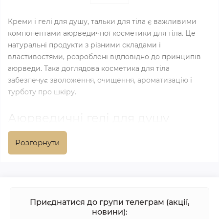
Креми і гелі для душу, тальки для тіла є важливими
компонентами аюрведичної косметики для тіла. Це
натуральні продукти з різними складами і
властивостями, розроблені відповідно до принципів
аюрведи. Така доглядова косметика для тіла
забезпечує зволоження, очищення, ароматизацію і
турботу про шкіру.
Аюрведичні гелі для душу
Продукція розроблена з використанням натуральних
Розгорнути
інгредієнтів (трав, рослинних екстрактів і ефірних
олій). Засоби м'яко очищують шкіру, знімають
забруднення і залишають відчуття свіжості. Вони
можуть бути різних типів, враховуючи специфічні
потреби шкіри і проблеми, з якими стикаються люди.
Приєднатися до групи телеграм (акції,
новини):