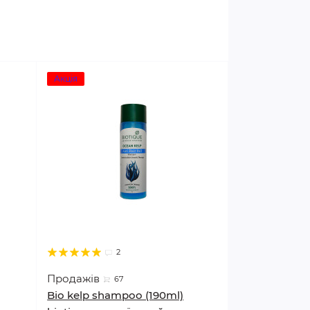
Акція
2
Продажів
67
Bio kelp shampoo (190ml)