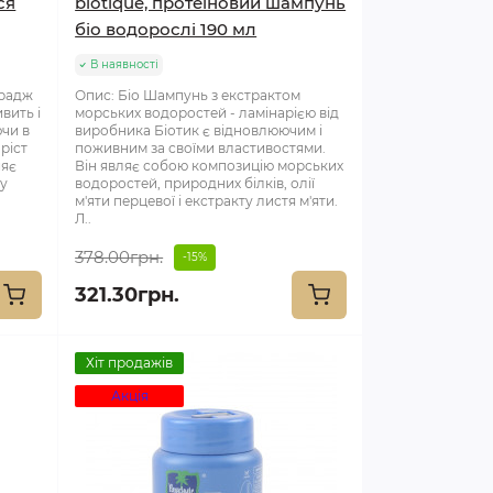
ся
biotique, протеїновий шампунь
біо водорослі 190 мл
В наявності
арадж
Опис: Біо Шампунь з екстрактом
вить і
морських водоростей - ламінарією від
чи в
виробника Біотик є відновлюючим і
ріст
поживним за своїми властивостями.
ияє
Він являє собою композицію морських
ву
водоростей, природних білків, олії
м'яти перцевої і екстракту листя м'яти.
Л..
378.00грн.
-15%
321.30грн.
Хіт продажів
Акція