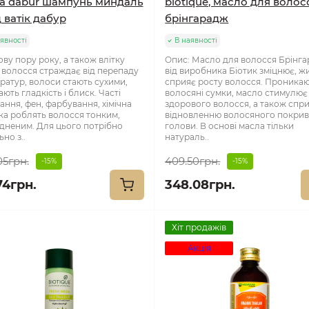
ka dabur шампунь миндаль
biotique, масло для волос
д ватік дабур
брінгарадж
явності
В наявності
ову пору року, а також влітку
Опис: Масло для волосся Брінг
 волосся страждає від перепаду
від виробника Біотик зміцнює, жи
ратур, волоси стають сухими,
сприяє росту волосся. Проникаю
ють гладкість і блиск. Часті
волосяні сумки, масло стимулює 
ання, фен, фарбування, хімічна
здорового волосся, а також спр
ка роблять волосся тонким,
відновленню волосяного покри
дненим. Для цього потрібно
голови. В основі масла тільки
но з..
натураль..
05грн.
409.50грн.
-15%
-15%
74грн.
348.08грн.
Хіт продажів
Акція