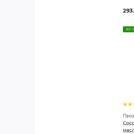
ЗУБИ І ПОРОЖНИНА РОТА
293
КАЛЬЦІЄВІ ПРЕПАРАТИ
Хіт 
НЕРВОВА СИСТЕМА,
ГОЛОВНИЙ МОЗОК
НИРКИ, СЕЧОСТАТЕВА
СИСТЕМА
ОПОРНО-РУХОВИЙ АПАРАТ,
СУГЛОБИ
ОЧІ І ЗІР
ПЕЧІНКА, ЖОВЧНИЙ МІХУР,
Про
ПІДШЛУНКОВА ЗАЛОЗА
Cocon
масл