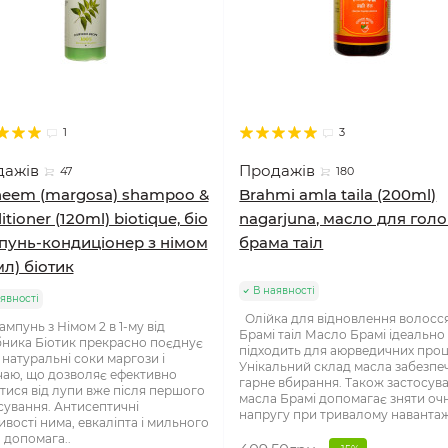
1
3
дажів
Продажів
47
180
neem (margosa) shampoo &
Brahmi amla taila (200ml)
tioner (120ml) biotique, біо
nagarjuna, масло для гол
унь-кондиціонер з німом
брама таіл
мл) біотик
В наявності
явності
Олійка для відновлення волосс
ампунь з Німом 2 в 1-му від
Брамі таіл Масло Брамі ідеально
ника Біотик прекрасно поєднує
підходить для аюрведичних проц
і натуральні соки маргози і
Унікальний склад масла забезпе
аю, що дозволяє ефективно
гарне вбирання. Також застосув
тися від лупи вже після першого
масла Брамі допомагає зняти оч
сування. Антисептичні
напругу при тривалому навантаж
ивості нима, евкаліпта і мильного
а допомага..