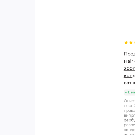
Про
Hair
200m
конд
ваті
В на
Опис:
пості
прива
випря
фарбу
розро
конди
чорно