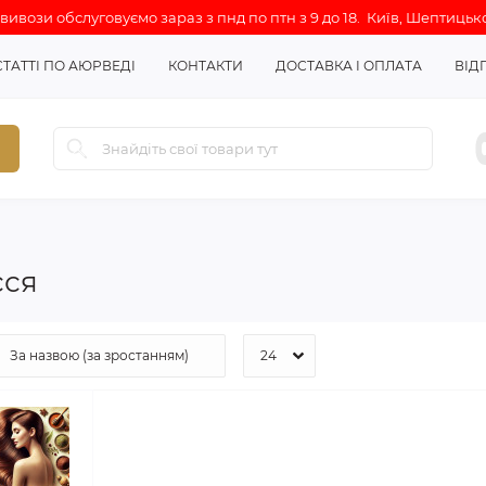
ивози обслуговуємо зараз з пнд по птн з 9 до 18. Київ, Шептицько
СТАТТІ ПО АЮРВЕДІ
КОНТАКТИ
ДОСТАВКА І ОПЛАТА
ВІД
сся