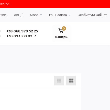
го 22
ГУКИ
АКЦІЇ
Мова
грн.
Валюта
Особистий кабінет
0
+38 068 979 52 25
+38 093 188 02 13
0.00грн.