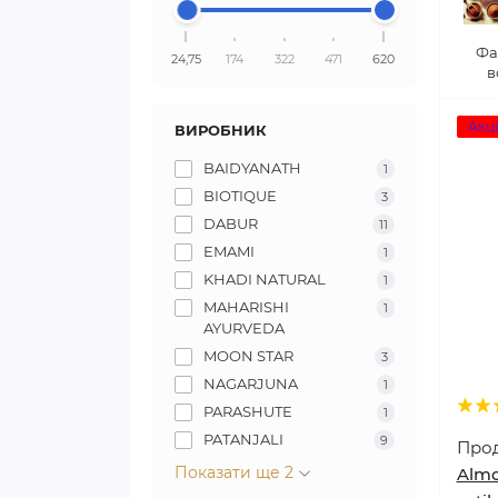
Фа
24,75
174
322
471
620
в
Акці
ВИРОБНИК
BAIDYANATH
1
BIOTIQUE
3
DABUR
11
EMAMI
1
KHADI NATURAL
1
MAHARISHI
1
AYURVEDA
MOON STAR
3
NAGARJUNA
1
PARASHUTE
1
PATANJALI
9
Про
Показати ще 2
Almo