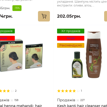
укладання. Шампунь містить цінн
екстракти: оливи, алоє, ..
05грн.
-15%
74грн.
202.05грн.
продажів
Хіт продажів
Акція
Акція
Рекомендуємо
2
1
дажів
Продажів
158
227
al henna mehandi- hair
Kesh kanti hair cleanser na