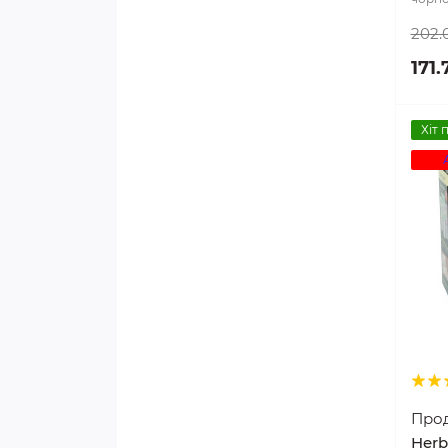
202.
171.
Хіт 
Про
Herb