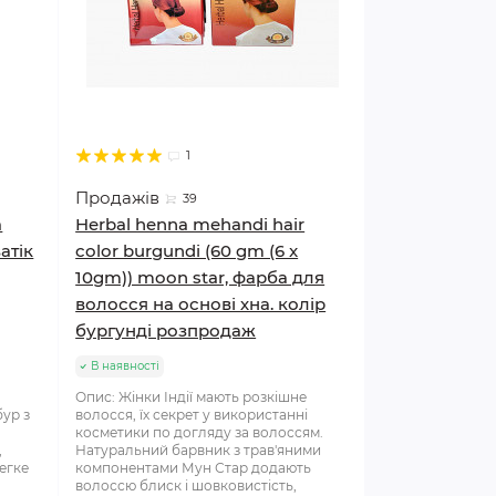
1
Продажів
39
a
Herbal henna mehandi hair
атік
color burgundi (60 gm (6 x
10gm)) moon star, фарба для
волосся на основі хна. колір
бургунді розпродаж
В наявності
Опис: Жінки Індії мають розкішне
бур з
волосся, їх секрет у використанні
косметики по догляду за волоссям.
,
Натуральний барвник з трав'яними
егке
компонентами Мун Стар додають
волоссю блиск і шовковистість,