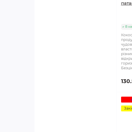
СЕРЦЕ, СУДИНИ, ТИСК
пата
ТРАВНА СИСТЕМА, ШКТ
В на
ЧОЛОВІЧА СИСТЕМА
Кокос
проду
ШКІРА, КРОВ
чудов
власт
різни
ВИДИ
відкри
гориз
Безці
130
Закі