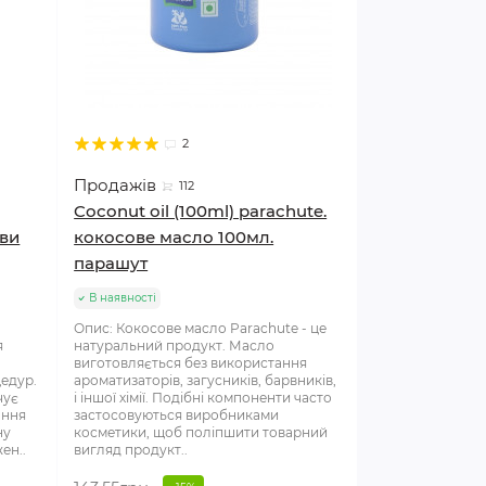
2
Продажів
112
Coconut oil (100ml) parachute.
ови
кокосове масло 100мл.
парашут
В наявності
Опис: Кокосове масло Parachute - це
я
натуральний продукт. Масло
виготовляється без використання
едур.
ароматизаторів, загусників, барвників,
чує
і іншої хімії. Подібні компоненти часто
ання
застосовуються виробниками
ну
косметики, щоб поліпшити товарний
ен..
вигляд продукт..