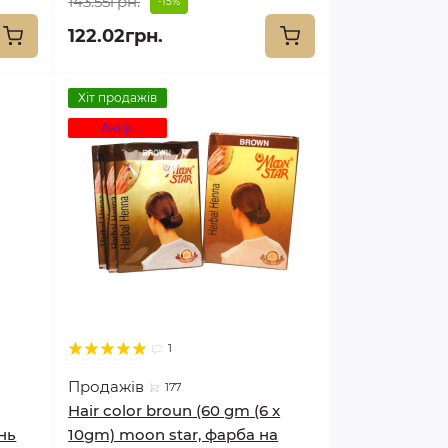
143.55грн.
-15%
122.02грн.
Хіт продажів
Акція
1
Продажів
177
Hair color broun (60 gm (6 x
нь
10gm) moon star, фарба на