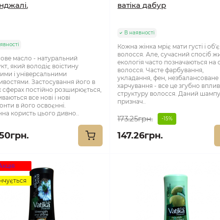
нджалі.
ватікa дабур
В наявності
явності
Кожна жінка мріє мати густі і об'
волосся. Але, сучасний спосіб жи
ове масло - натуральний
екологія часто позначаються на 
кт, який володіє воістину
волосся. Часте фарбування,
ими і універсальними
укладання, фен, незбалансоване
ивостями. Застосування його в
харчування - все це згубно вплив
х сферах постійно розширюється,
структуру волосся. Даний шамп
ваються все нові і нові
признач..
онти в його освоєнні.
нна користь цього дивно..
173.25грн.
-15%
.50грн.
147.26грн.
Акція
нчується