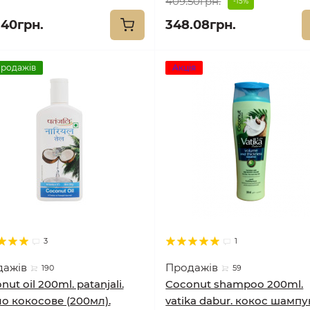
409.50грн.
-15%
.40грн.
348.08грн.
продажів
Акція
3
1
дажів
Продажів
190
59
ut oil 200ml. patanjali.
Coconut shampoo 200ml.
о кокосове (200мл).
vatika dabur. кокос шампу