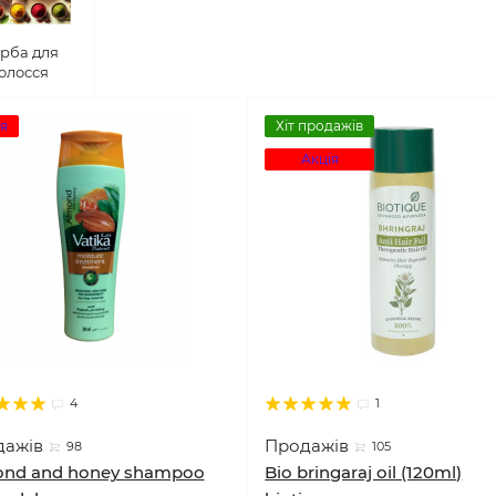
рба для
олосся
я
Хіт продажів
Акція
4
1
дажів
Продажів
98
105
nd and honey shampoo
Bio bringaraj oil (120ml)