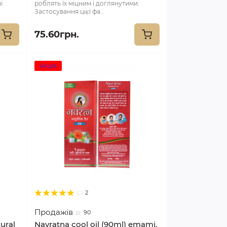
і
роблять їх міцним і доглянутими.
Застосування цієї фа..
75.60грн.
Акція
2
Продажів
90
tural
Navratna cool oil (90ml) emami,