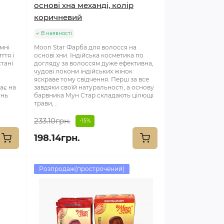
основі хна механді, колір
коричневий
В наявності
ємні
Moon Star Фарба для волосся на
ття і
основі хни. Індійська косметика по
стані
догляду за волоссям дуже ефективна,
чудові локони індійських жінок
яскраве тому свідчення. Перш за все
ає на
завдяки своїй натуральності, а основу
унь
барвника Мун Стар складають цілющі
трави, ..
233.10грн.
-15%
198.14грн.
Розпродаж(прострочений)