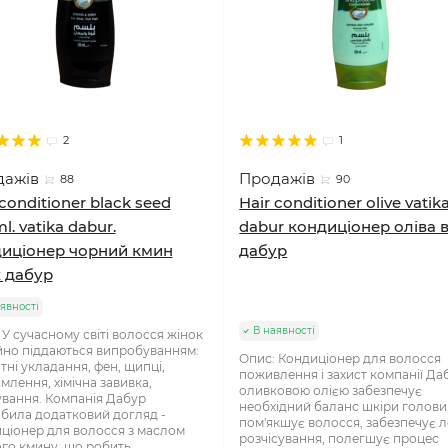
2
1
дажів
Продажів
88
90
 conditioner black seed
Hair conditioner olive vatik
l. vatika dabur.
dabur кондиціонер оліва в
иціонер чорний кмин
дабур
к дабур
явності
В наявності
 У сучасному світі волосся жінок
йно піддаються випробуванням:
Опис: Кондиціонер для волосся
тні укладання, фен, щипці,
поживлення і захист компанії Да
млення, хімічна завивка,
оливковою олією забезпечує
вання. Компанія Дабур
необхідний баланс шкіри голови
била додатковий догляд -
пом'якшує волосся, забезпечує л
ціонер для волосся з маслом
розчісування, полегшує процес
го кмину, що робить..