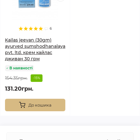
6
Kailas jeevan (30gm)
ayurved sumshodhanalaya
pvt. ltd. крем кайлас
дживан 30 грм
В наявності
154.35грн.
-15%
131.20грн.
До кошика