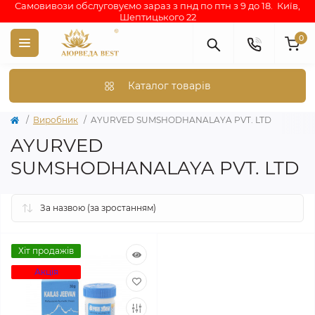
Самовивози обслуговуємо зараз з пнд по птн з 9 до 18. Київ,
Шептицького 22
0
Каталог товарів
Виробник
AYURVED SUMSHODHANALAYA PVT. LTD
AYURVED
SUMSHODHANALAYA PVT. LTD
Хіт продажів
Акція