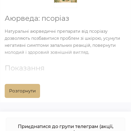
Аюрведа: псоріаз
Натуральні аюрведичні препарати від псоріазу
дозволяють позбавитися проблем зі шкірою, усунути
негативні симптоми запальних реакцій, повернути
молодий і здоровий зовнішній вигляд.
Показання
Прийом таких засобів показаний при шкірних
захворюваннях, проблемах із ШКТ, золотусі, дерматиті.
Розгорнути
Прийом дозволяє назавжди позбутися шкірних
проблем, відновити природний, здоровий відтінок та
усунути надмірну пігментацію.
Показання для прийому аюрведичних препаратів від
Приєднатися до групи телеграм (акції,