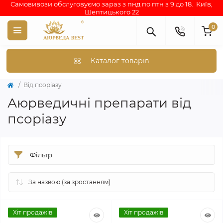
Самовивози обслуговуємо зараз з пнд по птн з 9 до 18. Київ,
Шептицького 22
0
Каталог товарів
Від псоріазу
Аюрведичні препарати від
псоріазу
Фільтр
Хіт продажів
Хіт продажів