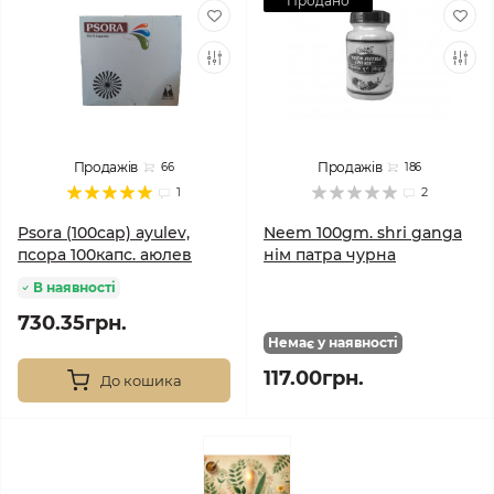
Продано
Продажів
Продажів
66
186
1
2
Psora (100cap) ayulev,
Neem 100gm. shri ganga
псора 100капс. аюлев
нім патра чурна
В наявності
730.35грн.
Немає у наявності
117.00грн.
До кошика