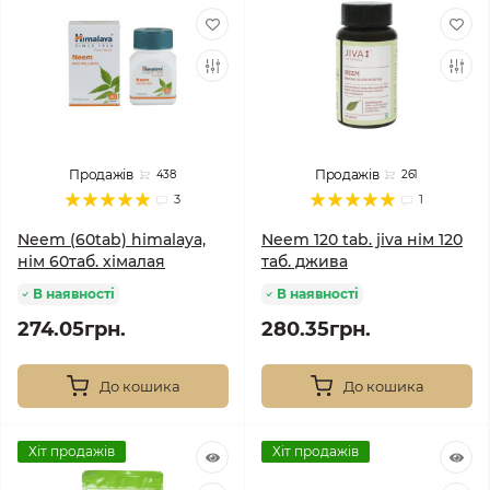
Продажів
Продажів
438
261
3
1
Neem (60tab) himalaya,
Neem 120 tab. jiva нім 120
нім 60таб. хімалая
таб. джива
В наявності
В наявності
274.05грн.
280.35грн.
До кошика
До кошика
Хіт продажів
Хіт продажів