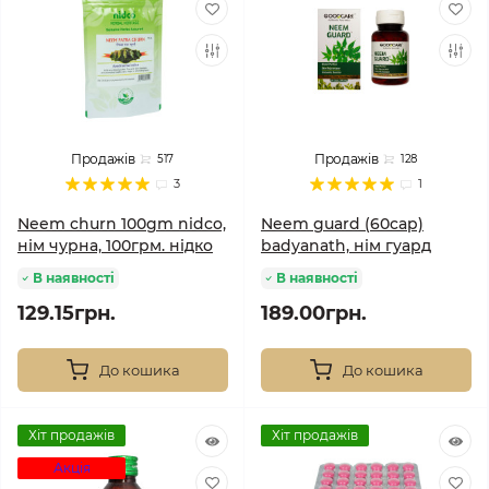
Продажів
Продажів
517
128
3
1
Neem churn 100gm nidco,
Neem guard (60cap)
нім чурна, 100грм. нідко
badyanath, нім гуард
В наявності
В наявності
129.15грн.
189.00грн.
До кошика
До кошика
Хіт продажів
Хіт продажів
Акція