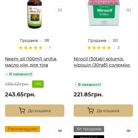
Продажів
Продажів
283
220
1
2
Neem oil (100ml) unjha,
Nirocil (30tab) solumix,
масло нім, для тіла
ніроціл (30таб) солюмікс
В наявності
286.65грн.
-15%
В наявності
243.65грн.
221.85грн.
До кошика
До кошика
Рекомендуємо
Хіт продажів