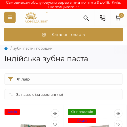
Самовивози обслуговуємо зараз з пнд по птн з 9 до 18. Київ,
Шептицького 22
0
Каталог товарів
зубні пасти і порошки
Індійська зубна паста
Фільтр
Акція
Хіт продажів
Акція