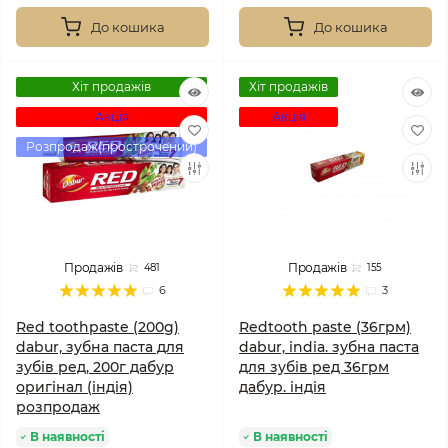
До кошика
До кошика
Хіт продажів
Хіт продажів
Акція
Акція
Розпродаж(прострочений)
Продажів
Продажів
481
155
6
3
Red toothpaste (200g)
Redtooth paste (36грм)
dabur, зубна паста для
dabur, india. зубна паста
зубів ред, 200г дабур
для зубів ред 36грм
оригінал (індія)
дабур. індія
розпродаж
В наявності
В наявності