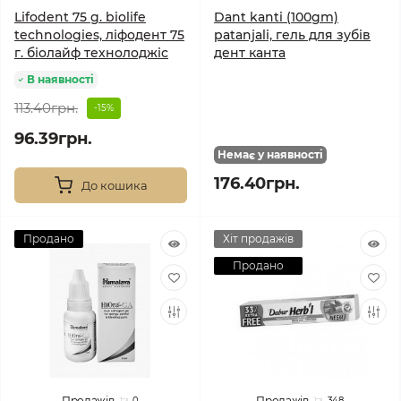
Lifodent 75 g. biolife
Dant kanti (100gm)
technologies, ліфодент 75
patanjali, гель для зубів
г. біолайф технолоджіс
дент канта
В наявності
113.40грн.
-15%
96.39грн.
Немає у наявності
176.40грн.
До кошика
Продано
Хіт продажів
Продано
Продажів
Продажів
0
348