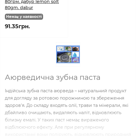
80грм. дабур lemon solt
80gm. dabur
Немає у наявності
91.35грн.
Аюрведична зубна паста
Індійська зубна паста аюрведа – натуральний продукт
для догляду за ротовою порожниною та збереження
здоров'я. До складу входять олії, трави та мінерали, які
дбайливо очищають, видаляють наліт, відновлюють
білизну емалі. У таких паст немає вираженого
відбілюючого ефекту. Але при регулярному
використанні вони полірують, відновлюють природний