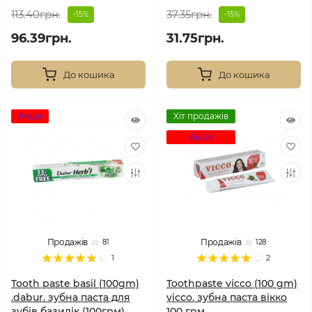
113.40грн.
37.35грн.
-15%
-15%
96.39грн.
31.75грн.
До кошика
До кошика
Акція
Хіт продажів
Акція
Продажів
Продажів
81
128
1
2
Tooth paste basil (100gm)
Toothpaste vicco (100 gm)
.dabur. зубна паста для
vicco. зубна паста вікко
зубів базилік (100грм)
100 грм