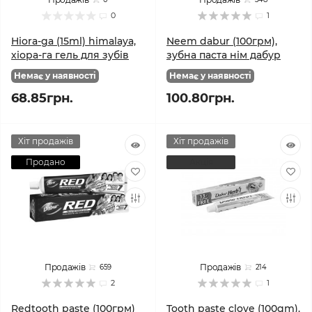
0
1
Hiora-ga (15ml) himalaya,
Neem dabur (100грм),
хіора-га гель для зубів
зубна паста нім дабур
Немає у наявності
Немає у наявності
68.85грн.
100.80грн.
Хіт продажів
Хіт продажів
Продано
Акція
Продажів
Продажів
659
214
2
1
Redtooth paste (100грм)
Tooth paste clove (100gm).