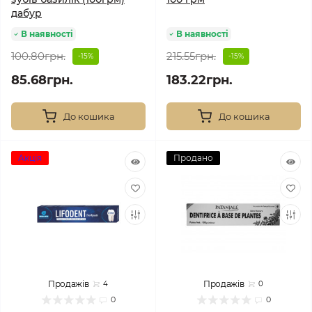
дабур
В наявності
В наявності
100.80грн.
215.55грн.
-15%
-15%
85.68грн.
183.22грн.
До кошика
До кошика
Акція
Продано
Продажів
Продажів
4
0
0
0