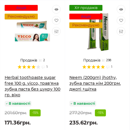
Акція
Хіт продажів
Рекомендуємо
Акція
Рекомендуємо
Продажів
Продажів
2
298
1
1
Herbal toothpaste sugar
Neem (200gm) jhothy,
free 100 g. vicco, трав'яна
зубна паста нім 200грм.
зубна паста без цукру 100
джоті +щітка
гр. віко
В наявності
В наявності
201.60грн.
277.20грн.
-15%
-15%
171.36грн.
235.62грн.