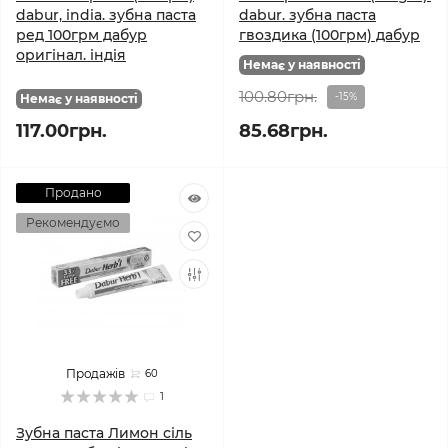
dabur, india. зубна паста
dabur. зубна паста
ред 100грм дабур
гвоздика (100грм) дабур
оригінал. індія
Немає у наявності
100.80грн.
-15%
Немає у наявності
117.00грн.
85.68грн.
Продано
Рекомендуємо
Продажів
60
1
Зубна паста Лимон сіль