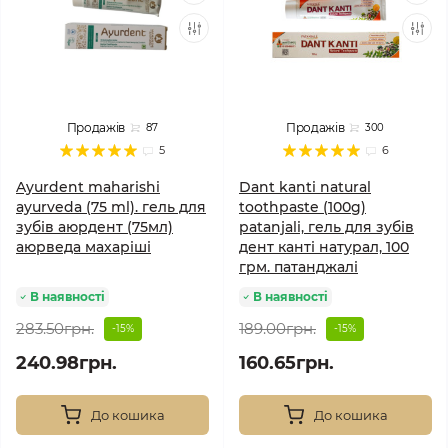
Продажів
Продажів
87
300
5
6
Ayurdent maharishi
Dant kanti natural
ayurveda (75 ml). гель для
toothpaste (100g)
зубів аюрдент (75мл)
patanjali, гель для зубів
аюрведа махаріші
дент канті натурал, 100
грм. патанджалі
В наявності
В наявності
283.50грн.
189.00грн.
-15%
-15%
240.98грн.
160.65грн.
До кошика
До кошика