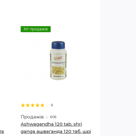
Хіт продажів
6
Продажів
606
)
Ashwagandha 120 tab. shri
та
ganga ашваганда 120 таб. шрі