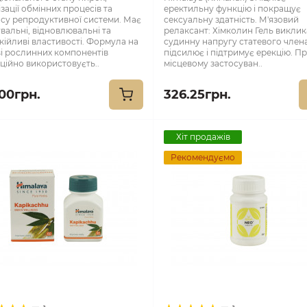
ізації обмінних процесів та
еректильну функцію і покращує
су репродуктивної системи. Має
сексуальну здатність. М'язовий
увальні, відновлювальні та
релаксант: Хімколин Гель виклик
кійливі властивості. Формула на
судинну напругу статевого член
і рослинних компонентів
підсилює і підтримує ерекцію. П
ційно використовуєть..
місцевому застосуван..
.00грн.
326.25грн.
Хіт продажів
Рекомендуємо