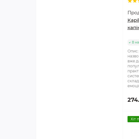
Про
Kapi
капі
В на
Опис:
назво
вже д
попул
практ
систе
склад
емоці
274
Хіт 