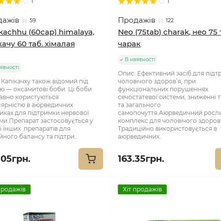
1
1
дажів
Продажів
59
122
kachhu (60cap) himalaya,
Neo (75tab) charak, нео 75 
качу 60 таб. хімалая
чарак
В наявності
явності
Опис: Ефективний засіб для під
 Капікачху також відомий під
чоловічого здоров’я, при
ю — оксамитові боби. Ці боби
функціональних порушеннях
авно користуються
сечостатевої системи, зниженні 
ярністю в аюрведичних
та загального
иках для підтримки нервової
самопочуття.Аюрведичний росл
ми.Препарат застосовується у
комплекс для чоловічого здоров'
і інших препаратів для
Традиційно використовується в
йного балансу та підтри..
аюрведичних..
.05грн.
163.35грн.
продажів
Хіт продажів