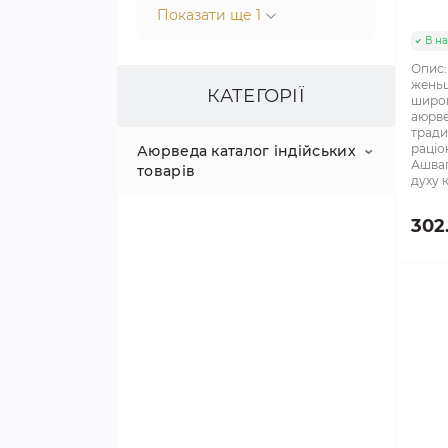
Показати ще 1
В на
Опис:
женьш
КАТЕГОРІЇ
широк
аюрве
тради
раціо
Аюрведа каталог індійських
Ашваг
товарів
духу 
АКЦІЯ!
302
АРОМА ПАЛОЧКИ
АЮРВЕДИЧНІ
ПРЕПАРАТИ
АЮРВЕДИЧНА
ІМУНІТЕТ, ОМОЛОДЖЕННЯ,
КОСМЕТИКА, ОЛІЇ, ЗАСОБИ
ЗМІЦНЕННЯ ЗДОРОВ'Я
ГІГІЄНИ