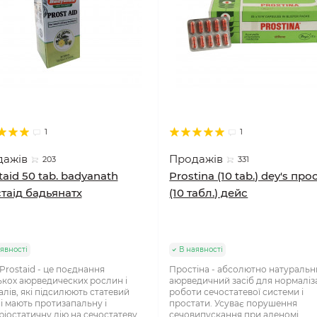
1
1
дажів
Продажів
203
331
taid 50 tab. badyanath
Prostina (10 tab.) dey's про
таід бадьянатх
(10 табл.) дейс
явності
В наявності
Prostaid - це поєднання
Простіна - абсолютно натураль
ькох аюрведических рослин і
аюрведичний засіб для нормаліза
алів, які підсилюють статевий
роботи сечостатевої системи і
 і мають протизапальну і
простати. Усуває порушення
ріостатичну дію на сечостатеву
сечовипускання при аденомі