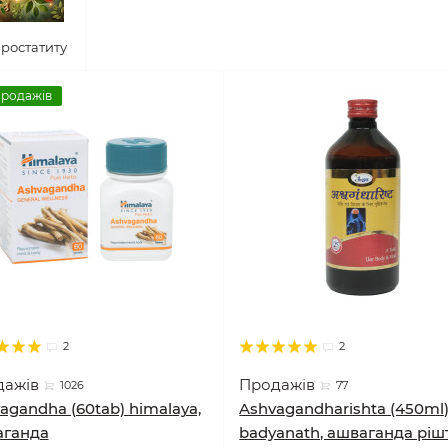
простатиту
продажів
2
2
дажів
Продажів
1026
77
agandha (60tab) himalaya,
Ashvagandharishta (450ml
аганда
badyanath, ашваганда ріш