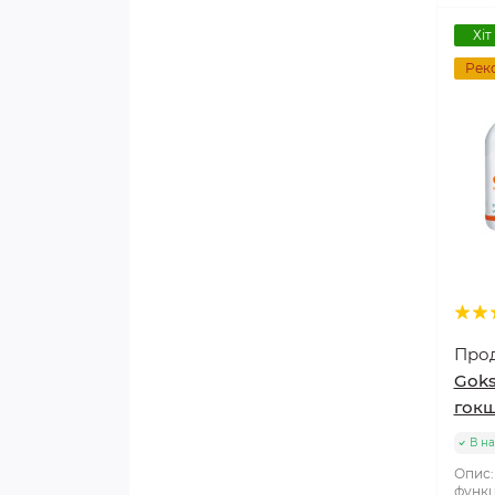
ЗАСОБИ ДЛЯ СХУДНЕННЯ
Хіт
Рек
ЗУБИ І ПОРОЖНИНА РОТА
КАЛЬЦІЄВІ ПРЕПАРАТИ
НЕРВОВА СИСТЕМА,
ГОЛОВНИЙ МОЗОК
НИРКИ, СЕЧОСТАТЕВА
СИСТЕМА
ОПОРНО-РУХОВИЙ АПАРАТ,
Про
СУГЛОБИ
Goks
гокш
ОЧІ І ЗІР
В на
ПЕЧІНКА, ЖОВЧНИЙ МІХУР,
Опис:
ПІДШЛУНКОВА ЗАЛОЗА
функц