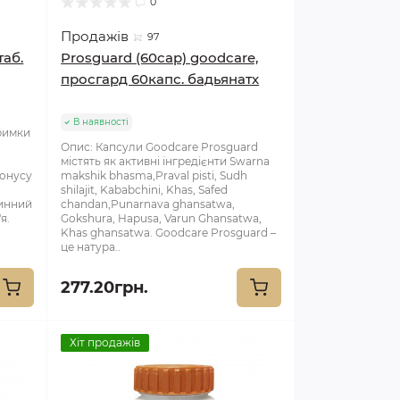
0
Продажів
97
таб.
Prosguard (60cap) goodcare,
просгард 60капс. бадьянатх
В наявності
тримки
Опис: Капсули Goodcare Prosguard
містять як активні інгредієнти Swarna
тонусу
makshik bhasma,Praval pisti, Sudh
shilajit, Kababchini, Khas, Safed
инний
chandan,Punarnava ghansatwa,
я.
Gokshura, Hapusa, Varun Ghansatwa,
Khas ghansatwa. Goodcare Prosguard –
це натура..
277.20грн.
Хіт продажів