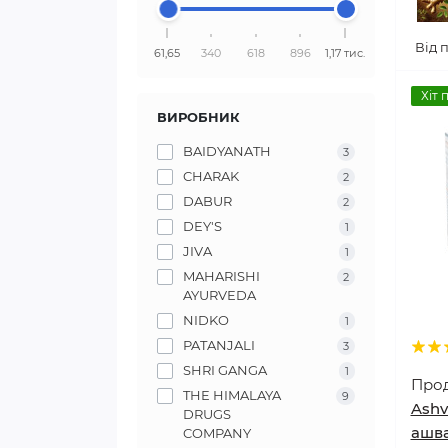
Від 
61,65
340
618
896
1,17 тис.
Хіт 
ВИРОБНИК
BAIDYANATH
3
CHARAK
2
DABUR
2
DEY'S
1
JIVA
1
MAHARISHI
2
AYURVEDA
NIDKO
1
PATANJALI
3
SHRI GANGA
1
Про
THE HIMALAYA
9
Ashv
DRUGS
ашв
COMPANY