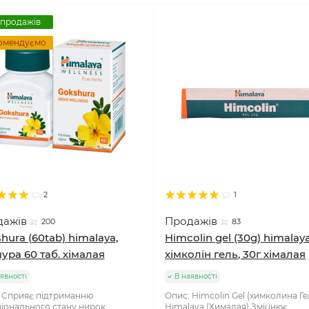
 продажів
омендуємо
2
1
дажів
Продажів
200
83
hura (60tab) himalaya,
Himcolin gel (30g) himalaya
ура 60 таб. хімалая
хімколін гель, 30г хімалая
явності
В наявності
 Сприяє підтриманню
Опис: Himcolin Gel (химколина Ге
іонального стану нирок,
Himalaya (Хималая) Зміцнює