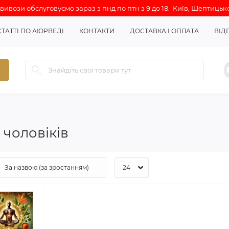
ивози обслуговуємо зараз з пнд по птн з 9 до 18. Київ, Шептицько
СТАТТІ ПО АЮРВЕДІ
КОНТАКТИ
ДОСТАВКА І ОПЛАТА
ВІД
 чоловіків