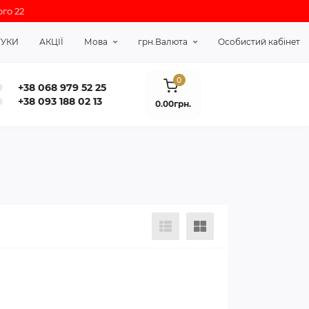
го 22
ГУКИ
АКЦІЇ
Мова
грн.
Валюта
Особистий кабінет
0
+38 068 979 52 25
+38 093 188 02 13
0.00грн.