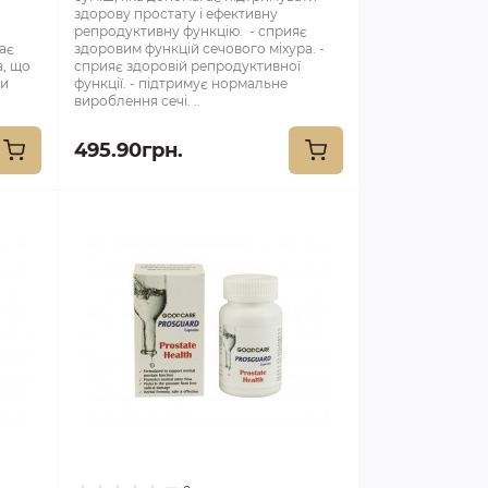
здорову простату і ефективну
репродуктивну функцію. - сприяє
ає
здоровим функцій сечового міхура. -
а, що
сприяє здоровій репродуктивної
ри
функції. - підтримує нормальне
вироблення сечі. ..
495.90грн.