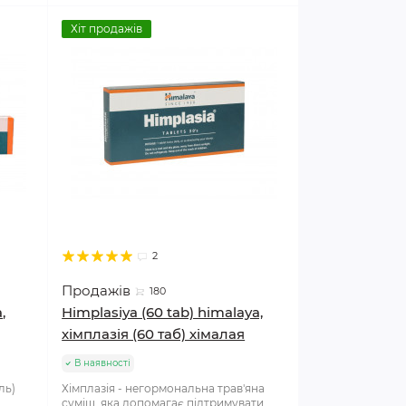
Хіт продажів
2
Продажів
180
,
Himplasiya (60 tab) himalaya,
хімплазія (60 таб) хімалая
В наявності
ль)
Хімплазія - негормональна трав'яна
суміш, яка допомагає підтримувати