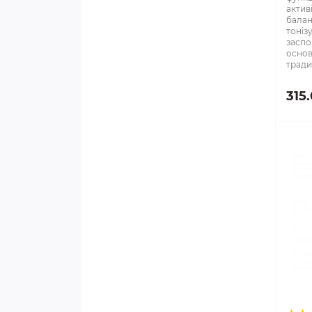
актив
балан
СЕРЦЕ, СУДИНИ, ТИСК
тоніз
заспо
основ
ТРАВНА СИСТЕМА, ШКТ
тради
ЧОЛОВІЧА СИСТЕМА
315
ШКІРА, КРОВ
ВИДИ