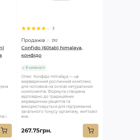
2
Продажів
292
m)
Confido (60tab) himalaya,
а
конфідо
В наявності
Опис: Конфідо Himalaya — це
аюрведичний рослинний комплекс
чурна
для чоловіків на основі натуральних
компонентів. Формула створена
відповідно до традиційних
аюрведичних рецептів та
використовується для підтримання
загального тонусу організму, життєвої
 і..
ене..
267.75грн.