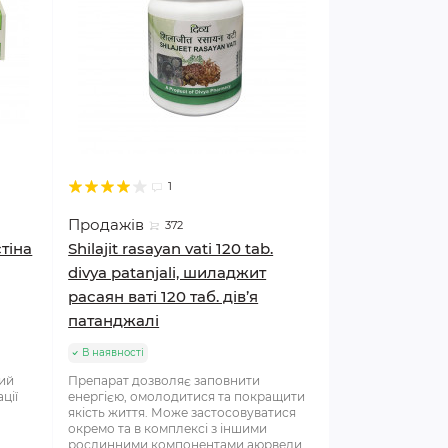
1
Продажів
372
стіна
Shilajit rasayan vati 120 tab.
divya patanjali, шиладжит
расаян ваті 120 таб. дів’я
патанджалі
В наявності
ний
Препарат дозволяє заповнити
ції
енергією, омолодитися та покращити
якість життя. Може застосовуватися
окремо та в комплексі з іншими
рослинними компонентами аюрведи.