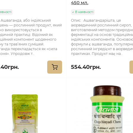
450 мл.
явності
В наявності
 Ашваганда, або індійський
Опис : Ашвагандарішта, це
ень — рослинний продукт, який
аюрведичний рослинний сироп,
о використовується в
виготовлений методом природн
дичній практиці. Відомий як
ферментації на основі традиційн
ційний компонент щоденного
індійських компонентів. Осново
ну та трав’яних сумішей.
формули є ашваганда, популярн
анда перекладається як «сила
рослинний інгредієнт в аюрведи
коня». Упродовж т..
практиках. Продукт має на..
.40грн.
554.40грн.