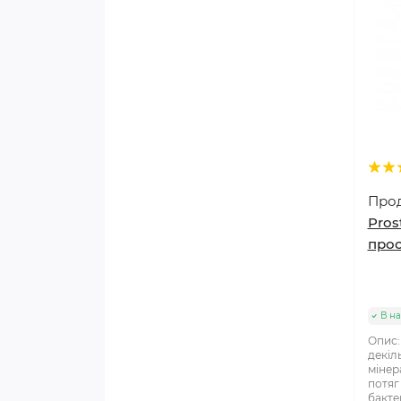
Про
Pros
прос
В на
Опис:
декіл
мінер
потяг
бакте