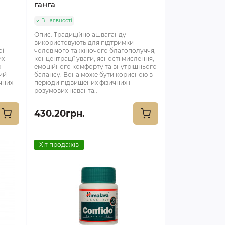
ганга
В наявності
Опис: Традиційно ашваганду
використовують для підтримки
ої
чоловічого та жіночого благополуччя,
их
концентрації уваги, ясності мислення,
ю
емоційного комфорту та внутрішнього
ий
балансу. Вона може бути корисною в
чних
періоди підвищених фізичних і
розумових наванта..
430.20грн.
Хіт продажів