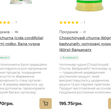
1
1
дажів
Продажів
86
21
churna (cida cordifolia)
Chopchinyadi churna (60g
m) nidko, бала чурна
badyunath. чопчінаді чурн
(60гр) бадьянатх
явності
В наявності
 Компоненти Бали традиційно
Чопчіньяді чурна (Chopchinyadi
истовуються для підтримання
Churna, Baidyanath) Чопчіньяді 
них процесів, покращення
— традиційний аюрведичний
очуття та збереження
рослинний продукт, який
іонального стану органів і
використовується у щоденному
м. В аюрведі вважається, що
раціоні та доглядових практиках.
на допомагає гармонізувати
Продукт виготовлений на основі
ішній баланс організму ..
поєднання рослинних компонентів
70грн.
195.75грн.