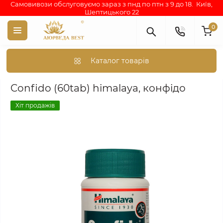
Самовивози обслуговуємо зараз з пнд по птн з 9 до 18. Київ,
Шептицького 22
0
Каталог товарів
Аюрведа каталог індійських товарів
АЮРВЕДИЧНІ ПРЕПАРА
Confido (60tab) himalaya, конфідо
Хіт продажів