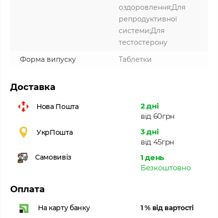
оздоровлення;Для
репродуктивної
системи;Для
тестостерону
Форма випуску
Таблетки
Доставка
2 дні
Нова Пошта
від 60грн
3 дні
УкрПошта
від 45грн
1 день
Самовивіз
Безкоштовно
Оплата
1 % від вартості
На карту банку