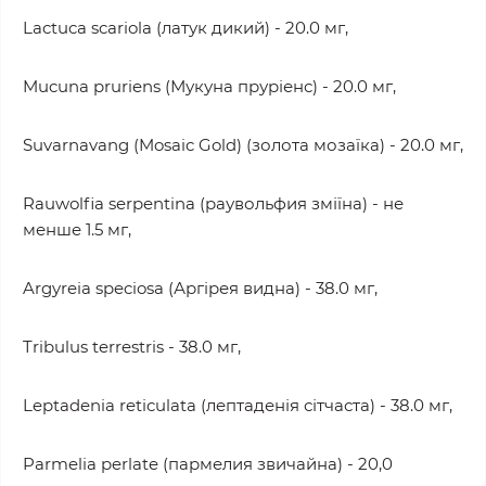
Lactuca scariola (латук дикий) - 20.0 мг,
Mucuna pruriens (Мукуна пруріенс) - 20.0 мг,
Suvarnavang (Mosaic Gold) (золота мозаїка) - 20.0 мг,
Rauwolfia serpentina (раувольфия зміїна) - не
менше 1.5 мг,
Argyreia speciosa (Аргірея видна) - 38.0 мг,
Tribulus terrestris - 38.0 мг,
Leptadenia reticulata (лептаденія сітчаста) - 38.0 мг,
Parmelia perlate (пармелия звичайна) - 20,0