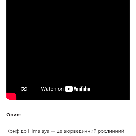
Опис:
Конфідо Himalaya — це аюрведичний рослинний