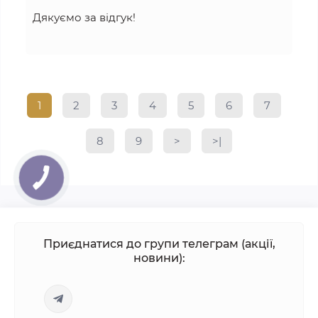
Дякуємо за відгук!
1
2
3
4
5
6
7
8
9
>
>|
Приєднатися до групи телеграм (акції,
новини):