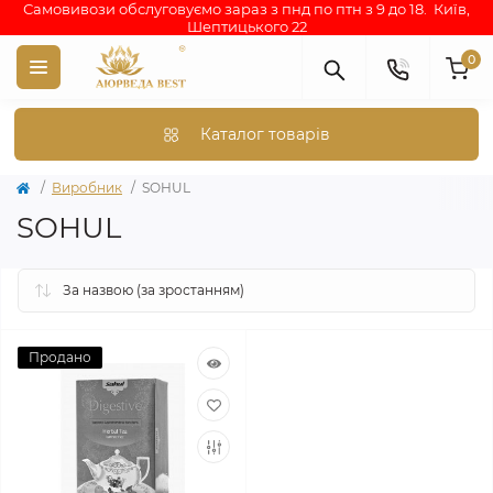
Самовивози обслуговуємо зараз з пнд по птн з 9 до 18. Київ,
Шептицького 22
0
Каталог товарів
Виробник
SOHUL
SOHUL
Продано