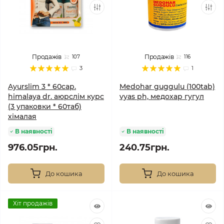
Продажів
Продажів
107
116
3
1
Ayurslim 3 * 60cap.
Medohar guggulu (100tab)
himalaya dr. аюрслім курс
vyas ph, медохар гугул
(3 упаковки * 60таб)
хімалая
В наявності
В наявності
976.05грн.
240.75грн.
До кошика
До кошика
Хіт продажів