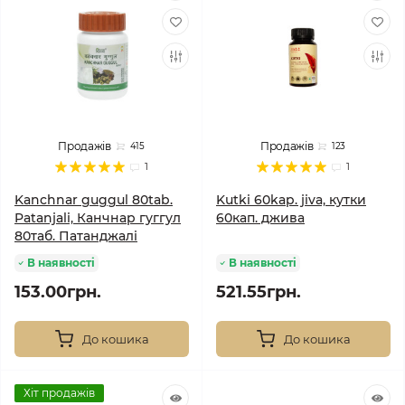
Продажів
Продажів
415
123
1
1
Kanchnar guggul 80tab.
Kutki 60kap. jiva, кутки
Patanjali, Канчнар гуггул
60кап. джива
80таб. Патанджалі
В наявності
В наявності
153.00грн.
521.55грн.
До кошика
До кошика
Хіт продажів