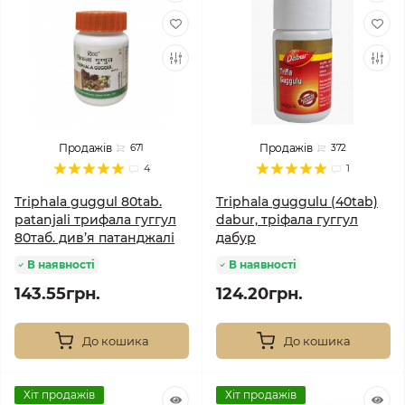
Продажів
Продажів
671
372
4
1
Triphala guggul 80tab.
Triphala guggulu (40tab)
patanjali трифала гуггул
dabur, тріфала гуггул
80таб. див’я патанджалі
дабур
В наявності
В наявності
143.55грн.
124.20грн.
До кошика
До кошика
Хіт продажів
Хіт продажів