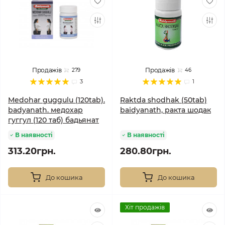
Продажів
Продажів
279
46
3
1
Medohar guggulu (120tab).
Raktda shodhak (50tab)
badyanath. медохар
baidyanath, ракта шодак
гуггул (120 таб) бадьянат
В наявності
В наявності
313.20грн.
280.80грн.
До кошика
До кошика
Хіт продажів