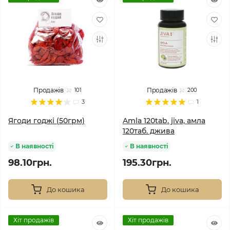
Продажів
Продажів
101
200
3
1
Ягоди годжі (50грм)
Amla 120tab. jiva, амла
120таб. джива
В наявності
В наявності
98.10грн.
195.30грн.
До кошика
До кошика
Хіт продажів
Хіт продажів