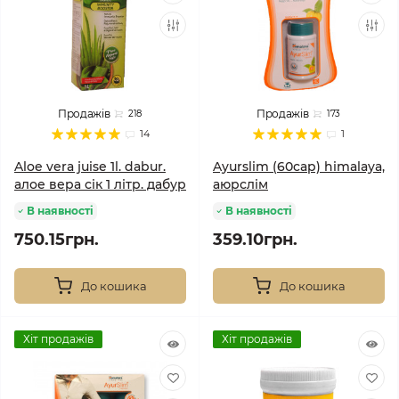
Продажів
Продажів
218
173
14
1
Aloe vera juise 1l. dabur.
Ayurslim (60cap) himalaya,
алое вера сік 1 літр. дабур
аюрслім
В наявності
В наявності
750.15грн.
359.10грн.
До кошика
До кошика
Хіт продажів
Хіт продажів