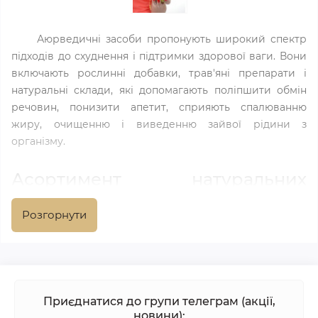
Аюрведичні засоби пропонують широкий спектр
підходів до схуднення і підтримки здорової ваги. Вони
включають рослинні добавки, трав'яні препарати і
натуральні склади, які допомагають поліпшити обмін
речовин, понизити апетит, сприяють спалюванню
жиру, очищенню і виведенню зайвої рідини з
організму.
Асортимент натуральних
препаратів для зниження ваги
Розгорнути
Ayurslim
.
Містить натуральні екстракти, що
допомагають понизити вагу шляхом прискорення
обміну речовин, зменшення апетиту і спалювання
жирів. Ця рослинна добавка для схуднення
контролює рівень холестерину і підтримує
Приєднатися до групи телеграм (акції,
нормальний рівень цукру в крові.
новини):