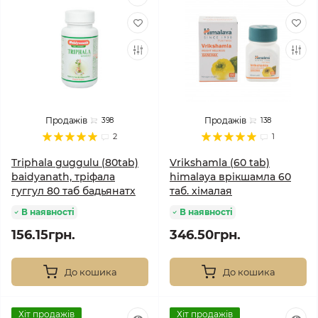
Продажів
Продажів
398
138
2
1
Triphala guggulu (80tab)
Vrikshamla (60 tab)
baidyanath, тріфала
himalaya врікшамла 60
гуггул 80 таб бадьянатх
таб. хімалая
В наявності
В наявності
156.15грн.
346.50грн.
До кошика
До кошика
Хіт продажів
Хіт продажів