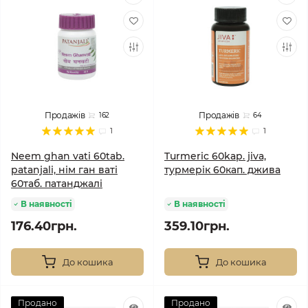
Продажів
Продажів
162
64
1
1
Neem ghan vati 60tab.
Turmeric 60kap. jiva,
patanjali, нім ган ваті
турмерік 60кап. джива
60таб. патанджалі
В наявності
В наявності
176.40грн.
359.10грн.
До кошика
До кошика
Продано
Продано