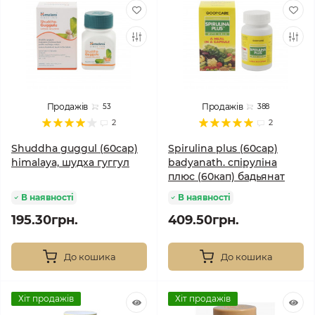
Продажів
Продажів
53
388
2
2
Shuddha guggul (60cap)
Spirulina plus (60cap)
himalaya, шудха гуггул
badyanath. спіруліна
плюс (60кап) бадьянат
В наявності
В наявності
195.30грн.
409.50грн.
До кошика
До кошика
Хіт продажів
Хіт продажів