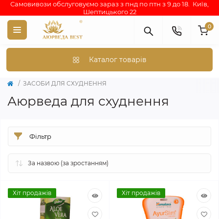
Самовивози обслуговуємо зараз з пнд по птн з 9 до 18. Київ,
Шептицького 22
0
Каталог товарів
ЗАСОБИ ДЛЯ СХУДНЕННЯ
Аюрведа для схуднення
Фільтр
Хіт продажів
Хіт продажів