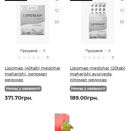
Продажів
Продажів
0
0
0
0
Lipomap (40tab) medohar
Lipomap medohar (20tab)
maharishi, липомап
maharishi ayurveda,
медохар
ліпомап медохар
Немає у наявності
Немає у наявності
371.70грн.
189.00грн.