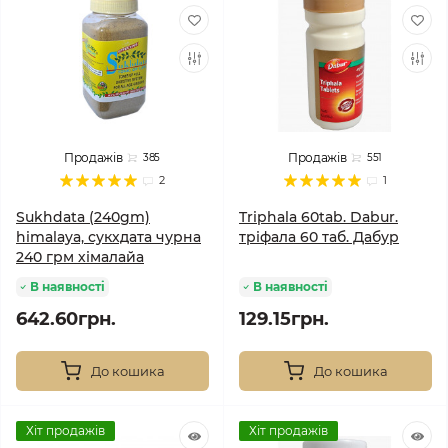
Продажів
Продажів
385
551
2
1
Sukhdata (240gm)
Triphala 60tab. Dabur.
himalaya, сукхдата чурна
тріфала 60 таб. Дабур
240 грм хімалайа
В наявності
В наявності
642.60грн.
129.15грн.
До кошика
До кошика
Хіт продажів
Хіт продажів