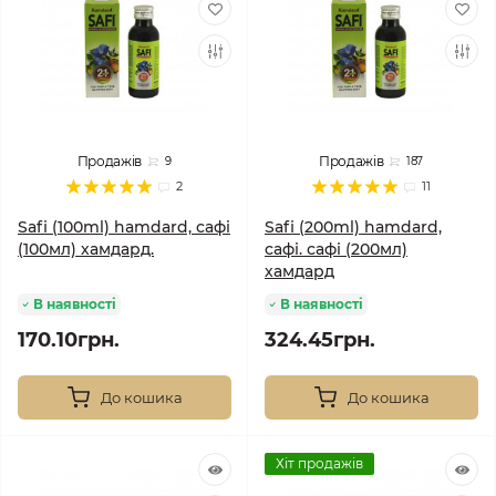
Продажів
Продажів
9
187
2
11
Safi (100ml) hamdard, сафі
Safi (200ml) hamdard,
(100мл) хамдард.
сафі. сафі (200мл)
хамдард
В наявності
В наявності
170.10грн.
324.45грн.
До кошика
До кошика
Хіт продажів