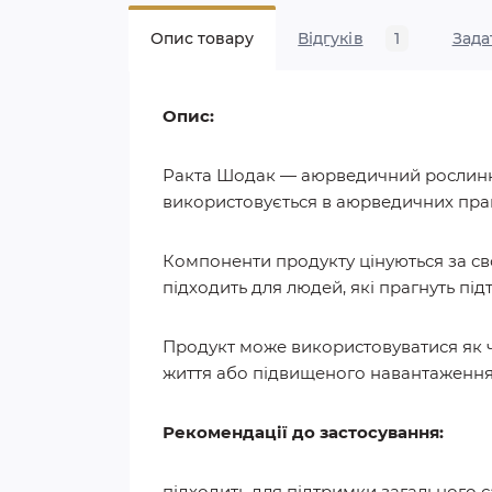
Опис товару
Відгуків
1
Зада
Опис:
Ракта Шодак — аюрведичний рослинни
використовується в аюрведичних прак
Компоненти продукту цінуються за с
підходить для людей, які прагнуть під
Продукт може використовуватися як ч
життя або підвищеного навантаження
Рекомендації до застосування:
підходить для підтримки загального с