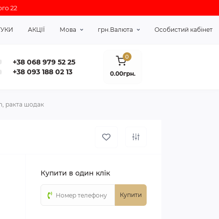
го 22
ГУКИ
АКЦІЇ
Мова
грн.
Валюта
Особистий кабінет
0
+38 068 979 52 25
+38 093 188 02 13
0.00грн.
h, ракта шодак
Купити в один клік
Купити