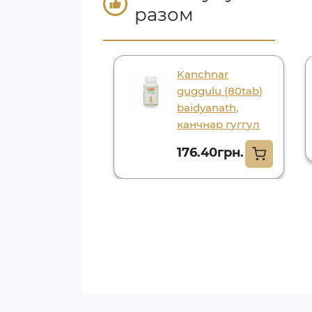
разом
Kanchnar
guggulu (80tab)
baidyanath,
канчнар гуггул
176.40грн.