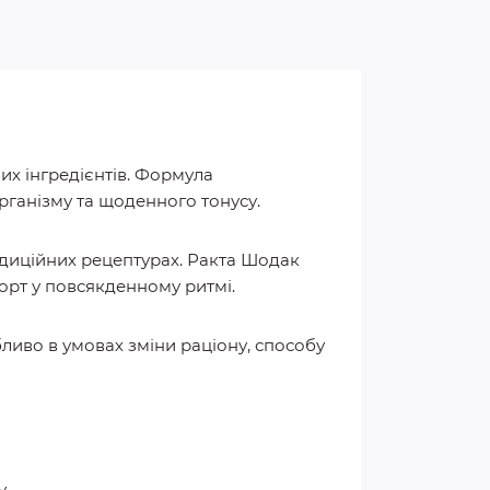
х інгредієнтів. Формула
рганізму та щоденного тонусу.
диційних рецептурах. Ракта Шодак
форт у повсякденному ритмі.
ливо в умовах зміни раціону, способу
у.