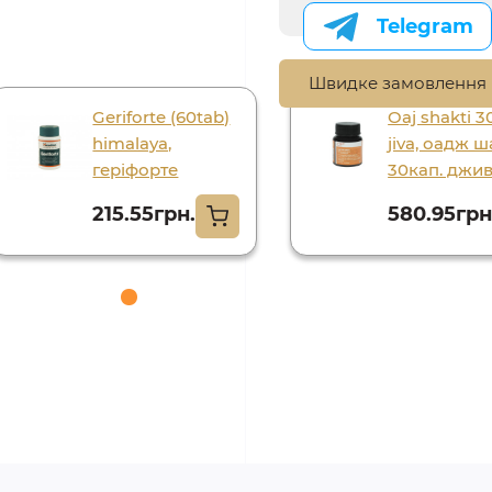
Telegram
Швидке замовлення
Geriforte (60tab)
Oaj shakti 3
himalaya,
jiva, оадж ш
геріфорте
30кап. джи
215.55грн.
580.95грн