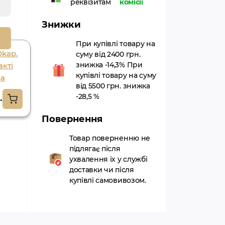
реквізитам
комісії
Знижки
При купівлі товару на
0kap.
суму від 2400 грн.
знижка -14,3% При
акті
купівлі товару на суму
ва
від 5500 грн. знижка
-28,5 %
.
Повернення
Товар поверненню не
підлягає після
ухвалення їх у службі
доставки чи після
купівлі самовивозом.