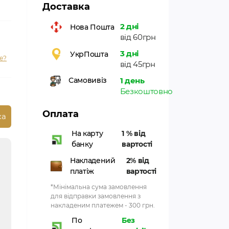
Доставка
2 дні
Нова Пошта
від 60грн
3 дні
УкрПошта
е?
від 45грн
1 день
Самовивіз
Безкоштовно
Оплата
ка
На карту
1 % від
банку
вартості
Накладений
2% від
платіж
вартості
*Мінімальна сума замовлення
для відправки замовлення з
накладеним платежем - 300 грн.
По
Без