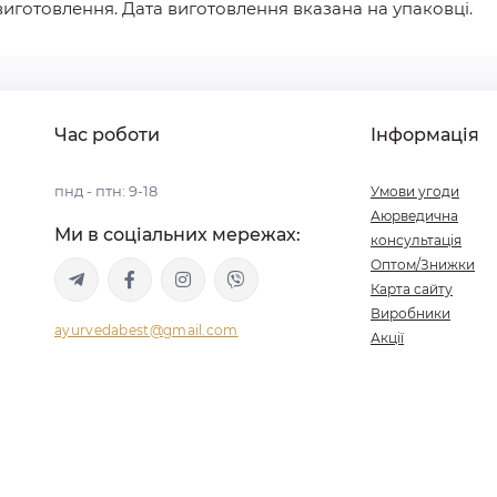
 виготовлення. Дата виготовлення вказана на упаковці.
Час роботи
Інформація
пнд - птн: 9-18
Умови угоди
Аюрведична
Ми в соціальних мережах:
консультація
Оптом/Знижки
Карта сайту
Виробники
ayurvedabest@gmail.com
Акції