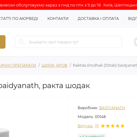
ивози обслуговуємо зараз з пнд по птн з 9 до 18. Київ, Шептицько
СТАТТІ ПО АЮРВЕДІ
КОНТАКТИ
ДОСТАВКА І ОПЛАТА
ВІД
ИЧНІ ПРЕПАРАТИ
ШКІРА, КРОВ
Raktda shodhak (50tab) baidyanat
baidyanath, ракта шодак
Виробник:
BAIDYANATH
Модель:
00148
Відгуки:
(1)
Є в наявності