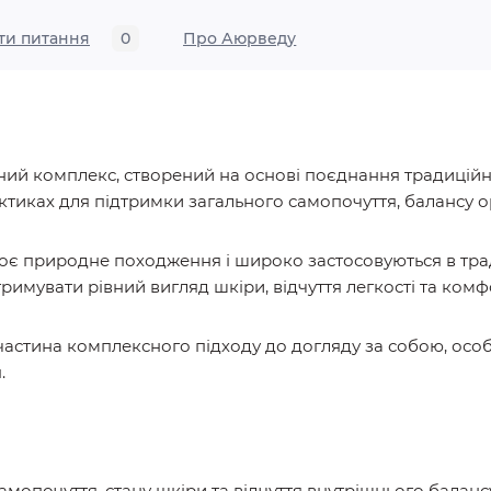
ти питання
0
Про Аюрведу
й комплекс, створений на основі поєднання традиційни
тиках для підтримки загального самопочуття, балансу о
воє природне походження і широко застосовуються в тра
тримувати рівний вигляд шкіри, відчуття легкості та ком
астина комплексного підходу до догляду за собою, особ
.
амопочуття, стану шкіри та відчуття внутрішнього баланс