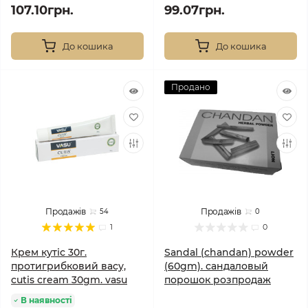
107.10грн.
99.07грн.
До кошика
До кошика
Продано
Продажів
Продажів
54
0
1
0
Крем кутіс 30г.
Sandal (chandan) powder
протигрибковий васу,
(60gm). сандаловый
cutis cream 30gm. vasu
порошок розпродаж
В наявності