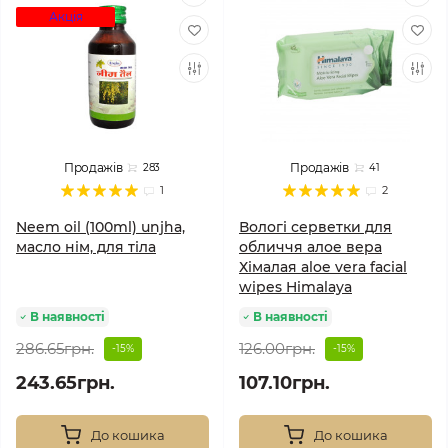
Акція
Продажів
Продажів
283
41
1
2
Neem oil (100ml) unjha,
Вологі серветки для
масло нім, для тіла
обличчя алое вера
Хімалая aloe vera facial
wipes Himalaya
В наявності
В наявності
286.65грн.
126.00грн.
-15%
-15%
243.65грн.
107.10грн.
До кошика
До кошика