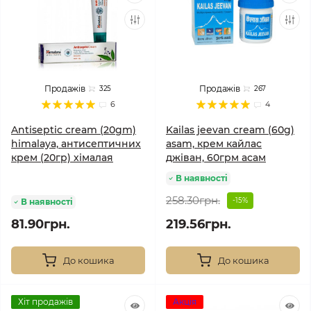
Продажів
Продажів
325
267
6
4
Antiseptic cream (20gm)
Kailas jeevan cream (60g)
himalaya, антисептичних
asam, крем кайлас
крем (20гр) хімалая
джіван, 60грм асам
В наявності
258.30грн.
-15%
В наявності
81.90грн.
219.56грн.
До кошика
До кошика
Хіт продажів
Акція