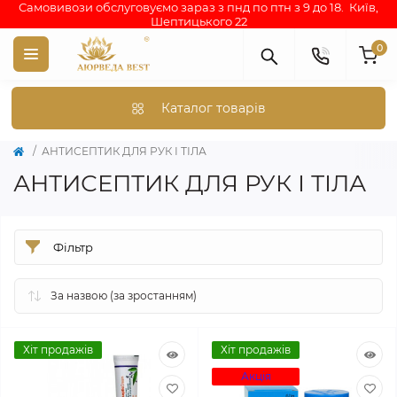
Самовивози обслуговуємо зараз з пнд по птн з 9 до 18. Київ,
Шептицького 22
0
Каталог товарів
АНТИСЕПТИК ДЛЯ РУК І ТІЛА
АНТИСЕПТИК ДЛЯ РУК І ТІЛА
Фільтр
Хіт продажів
Хіт продажів
Акція