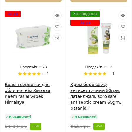
Акція
Хіт продажів
Акція
Продажів
Продажів
28
114
1
1
Вологі серветки для
Крем боро сейф
обличчя нім Хімалая
антисептичний 50грм.
neem fasial wipes
патанджалі, вoro safe
Himalaya
аntiseptic сream 50gm.
patanjali
В наявності
В наявності
126.00грн.
116.55грн.
-15%
-15%