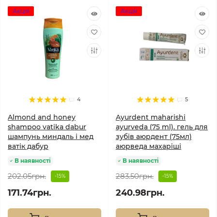
Акція
Акція
4
5
Almond and honey
Ayurdent maharishi
shampoo vatika dabur
ayurveda (75 ml). гель для
шампунь миндаль і мед
зубів аюрдент (75мл)
ватік дабур
аюрведа махаріші
В наявності
В наявності
202.05грн.
283.50грн.
-15%
-15%
171.74грн.
240.98грн.