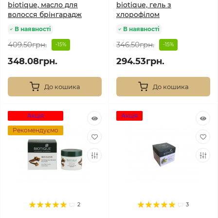
biotique, масло для
biotique, гель з
волосся брінгарадж
хлорофілом
В наявності
В наявності
409.50грн.
346.50грн.
-15%
-15%
348.08грн.
294.53грн.
До кошика
До кошика
Акція
Акція
Рекомендуємо
2
3