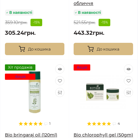
обличчя
В наявності
В наявності
359.10грн.
521.55грн.
-15%
-15%
305.24грн.
443.32грн.
До кошика
До кошика
Хіт продажів
Акція
Акція
1
4
Bio bringaraj oil (120ml)
Bio chlorophyll gel (50gm)