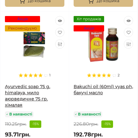
До кошика
До кошика
Акція
Хіт продажів
Рекомендуємо
Акція
1
2
Ayurvedic soap 75 g.
Bakuchi oil (60ml) vyas ph,
himalaya, мило
бакучі масло
аюрведичне 75 гр.
хімалая
В наявності
В наявності
110.25грн.
226.80грн.
-15%
-15%
93.71грн.
192.78грн.