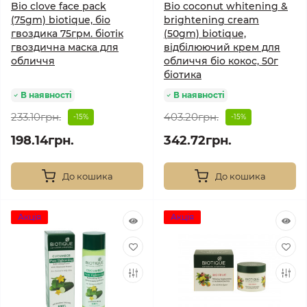
Bio clove face pack
Bio coconut whitening &
(75gm) biotique, біо
brightening cream
гвоздика 75грм. біотік
(50gm) biotique,
гвоздична маска для
відбілюючий крем для
обличчя
обличчя біо кокос, 50г
біотика
В наявності
В наявності
233.10грн.
403.20грн.
-15%
-15%
198.14грн.
342.72грн.
До кошика
До кошика
Акція
Акція