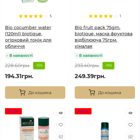
5
1
Bio cocumber water
Bio fruit pack 75gm.
(120ml) biotique,
biotique, маска фруктова
огірковий тонік для
відбілююча 75грм.
обличчя
хімалая
В наявності
В наявності
228.60грн.
293.40грн.
-15%
-15%
194.31грн.
249.39грн.
До кошика
До кошика
Акція
Акція