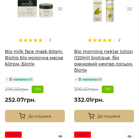
2
2
Bio milk face mask 60gm.
Bio morning nektar lotion
Biotiq Біо молочна маска
(120ml) biotique, біо
60грм. Біотік
ранковий нектар лосьон.
біотік
В наявності
В наявності
296.55грн.
390.60грн.
-15%
-15%
252.07грн.
332.01грн.
До кошика
До кошика
Акція
Акція