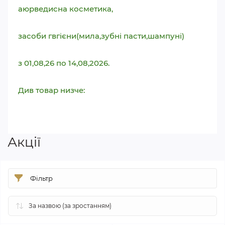
аюрведисна косметика,
засоби гвгієни(мила,зубні пасти,шампуні)
з 01,08,26 по 14,08,2026.
Див товар низче:
Акції
Фільтр