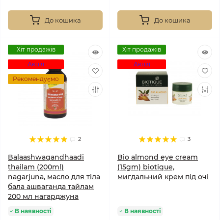
До кошика
До кошика
Хіт продажів
Хіт продажів
Акція
Акція
Рекомендуємо
2
3
Balaashwagandhaadi
Bio almond eye cream
thailam (200ml)
(15gm) biotique,
nagarjuna, масло для тіла
мигдальний крем під очі
бала ашваганда тайлам
200 мл нагарджуна
В наявності
В наявності