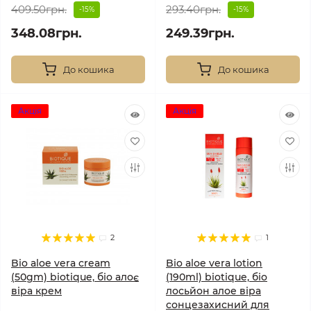
409.50грн.
293.40грн.
-15%
-15%
348.08грн.
249.39грн.
До кошика
До кошика
Акція
Акція
2
1
Bio aloe vera cream
Bio aloe vera lotion
(50gm) biotique, біо алоє
(190ml) biotique, біо
віра крем
лосьйон алое віра
сонцезахисний для