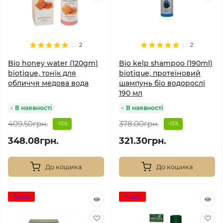
2
2
Bio honey water (120gm)
Bio kelp shampoo (190ml)
biotique, тонік для
biotique, протеїновий
обличчя медова вода
шампунь біо водорослі
190 мл
В наявності
В наявності
409.50грн.
378.00грн.
-15%
-15%
348.08грн.
321.30грн.
До кошика
До кошика
Акція
Акція