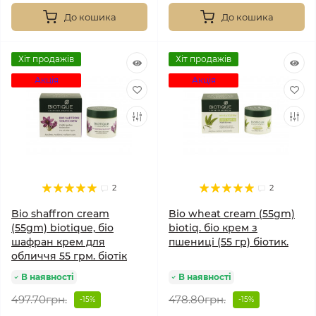
До кошика
До кошика
Хіт продажів
Хіт продажів
Акція
Акція
2
2
Bio shaffron cream
Bio wheat cream (55gm)
(55gm) biotique, біо
biotiq. біо крем з
шафран крем для
пшениці (55 гр) біотик.
обличчя 55 грм. біотік
В наявності
В наявності
497.70грн.
478.80грн.
-15%
-15%