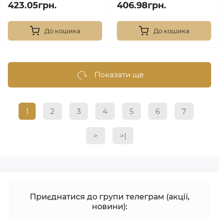
423.05грн.
406.98грн.
До кошика
До кошика
Показати ще
1
2
3
4
5
6
7
>
>|
Приєднатися до групи телеграм (акції,
новини):