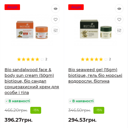
Акція
Акція
2
2
Bio sandalwood face &
Bio seaweed gel (15gm)
body sun cream (50gm)
biotique, гель біо морські
biotique, біо сандал
водоросли. біотика
сонцезахисний крем для
особи і тіла
В наявності
В наявності
466.20грн.
346.50грн.
-15%
-15%
396.27грн.
294.53грн.