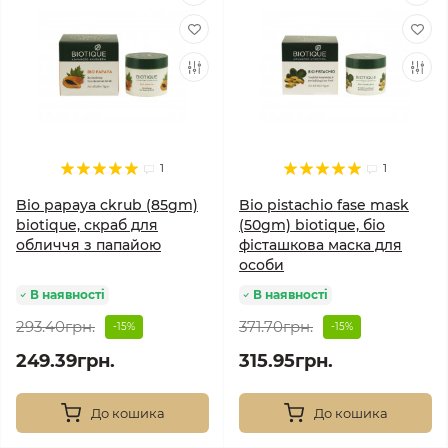
1
1
Bio papaya ckrub (85gm)
Bio pistachio fase mask
biotique, скраб для
(50gm) biotique, біо
обличчя з папайою
фісташкова маска для
особи
В наявності
В наявності
293.40грн.
371.70грн.
-15%
-15%
249.39грн.
315.95грн.
До кошика
До кошика