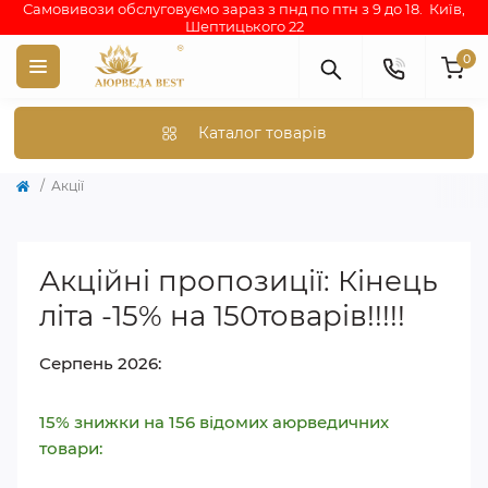
Самовивози обслуговуємо зараз з пнд по птн з 9 до 18. Київ,
Шептицького 22
0
Каталог товарів
Акції
Акційні пропозиції: Кінець
літа -15% на 150товарів!!!!!
Серпень 2026:
15% знижки на 156 відомих аюрведичних
товари: