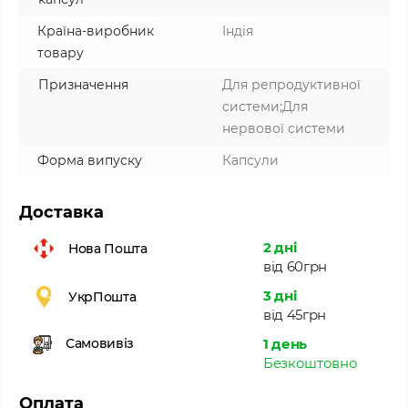
Країна-виробник
Індія
товару
Призначення
Для репродуктивної
системи;Для
нервової системи
Форма випуску
Капсули
Доставка
2 дні
Нова Пошта
від 60грн
3 дні
УкрПошта
від 45грн
1 день
Самовивіз
Безкоштовно
Оплата