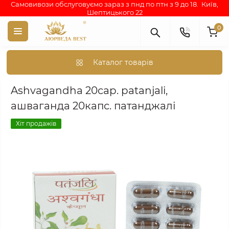
Самовивози обслуговуємо зараз з пнд по птн з 9 до 18. Київ,
Шептицького 22
0
Каталог товарів
Аюрведа каталог індійських товарів
АЮРВЕДИЧНІ ПРЕПАРА
Ashvagandha 20cap. patanjali,
ашваганда 20капс. патанджалі
Хіт продажів