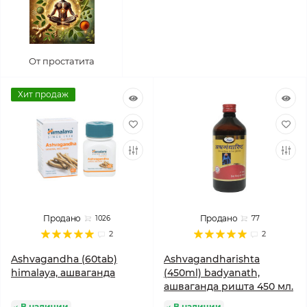
От простатита
Хит продаж
Продано
Продано
1026
77
2
2
Ashvagandha (60tab)
Ashvagandharishta
himalaya, ашваганда
(450ml) badyanath,
ашваганда ришта 450 мл.
В наличии
В наличии