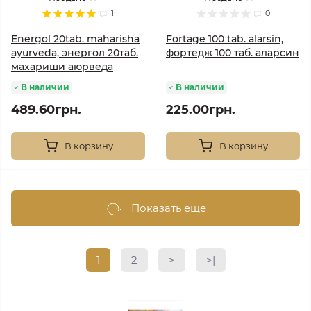
1
0
Energol 20tab. maharisha
Fortage 100 tab. alarsin,
ayurveda, энергол 20таб.
фортедж 100 таб. аларсин
махариши аюрведа
В наличии
В наличии
489.60грн.
225.00грн.
В корзину
В корзину
Показать еще
1
2
>
>|