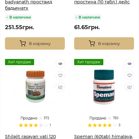
badyanath простаид
простина (10 табл.) дейс
бадьянатх
В наличии
В наличии
251.55грн.
61.65грн.
В корзину
В корзину
Хит продаж
Хит продаж
Продано
Продано
372
730
1
3
Shilajit rasayan vati 120
Speman (60tab) himalaya,