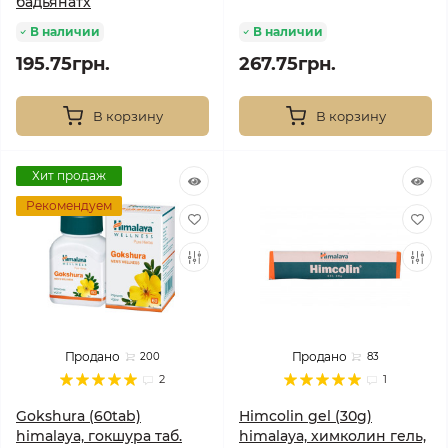
бадьянатх
В наличии
В наличии
195.75грн.
267.75грн.
В корзину
В корзину
Хит продаж
Рекомендуем
Продано
Продано
200
83
2
1
Gokshura (60tab)
Himcolin gel (30g)
himalaya, гокшура таб.
himalaya, химколин гель,