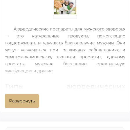
Аюрведические препараты для мужского здоровья
— это натуральные продукты, помогающие
поддерживать и улучшать благополучие мужчин. Они
могут назначаться при различных заболеваниях и
симптомокомплексах, включая простатит, аденому
простаты, мужское бесплодие, эректильную
дисфункцию и другие.
Типы аюрведических
препаратов для мужского
здоровья и их состав
Развернуть
Таблетки и капсулы.
К этой форме выпуска
относятся противовоспалительные препараты в
урологии для мужчин, такие как
Tantex forte
,