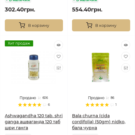
302.40грн.
554.40грн.
В корзину
В корзину
Хит продаж
Продано
Продано
606
86
6
1
Ashwagandha 120 tab. shri
Bala churna (cida
ganga ашваганда 120 таб
cordifolia) (50gm) nidko,
шри ганга
бала чурна