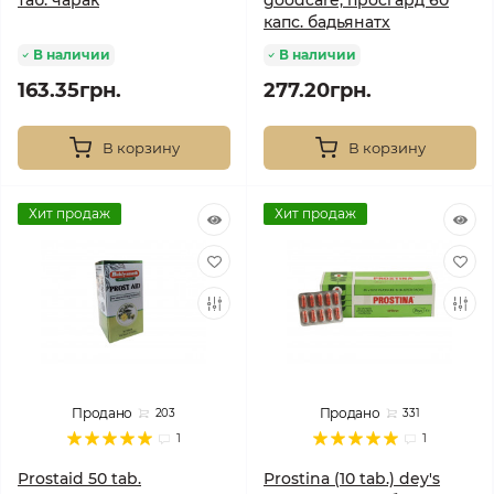
таб. чарак
goodcare, просгард 60
капс. бадьянатх
В наличии
В наличии
163.35грн.
277.20грн.
В корзину
В корзину
Хит продаж
Хит продаж
Продано
Продано
203
331
1
1
Prostaid 50 tab.
Prostina (10 tab.) dey's