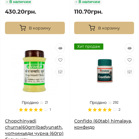
В наличии
В наличии
430.20грн.
110.70грн.
В корзину
В корзину
Хит продаж
Продано
Продано
21
292
1
2
Chopchinyadi
Confido (60tab) himalaya,
churna(60gm)badyunath.
конфидо
чопчиньяди чурна (60гр)