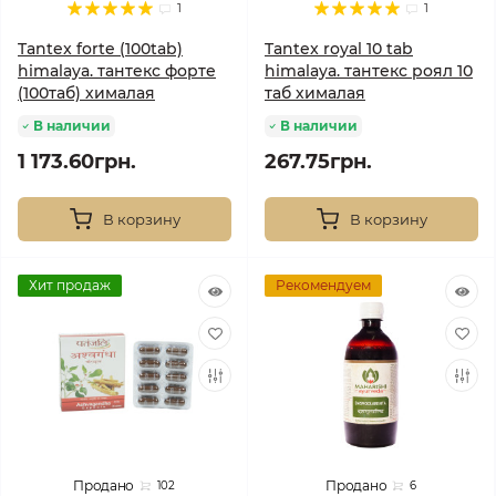
1
1
Tantex forte (100tab)
Tantex royal 10 tab
himalaya. тантекс форте
himalaya. тантекс роял 10
(100таб) хималая
таб хималая
В наличии
В наличии
1 173.60грн.
267.75грн.
В корзину
В корзину
Хит продаж
Рекомендуем
Продано
Продано
102
6