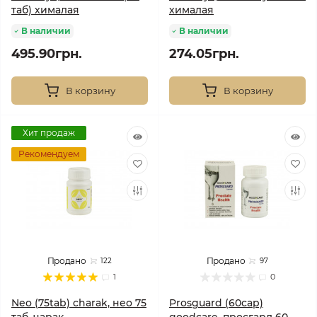
таб) хималая
хималая
В наличии
В наличии
495.90грн.
274.05грн.
В корзину
В корзину
Хит продаж
Рекомендуем
Продано
Продано
122
97
1
0
Neo (75tab) charak, нео 75
Prosguard (60cap)