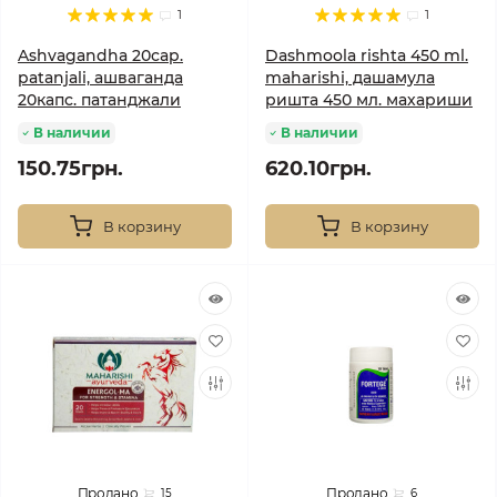
1
1
Ashvagandha 20cap.
Dashmoola rishta 450 ml.
patanjali, ашваганда
maharishi, дашамула
20капс. патанджали
ришта 450 мл. махариши
В наличии
В наличии
150.75грн.
620.10грн.
В корзину
В корзину
Продано
Продано
15
6