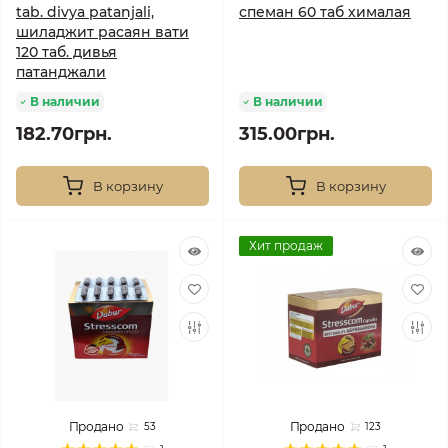
tab. divya patanjali,
спеман 60 таб хималая
шиладжит расаян вати
120 таб. дивья
патанджали
В наличии
В наличии
182.70грн.
315.00грн.
В корзину
В корзину
Хит продаж
Продано
Продано
53
123