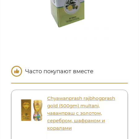
Часто покупают вместе
Chyawanprash rajbhogprash
gold (500gm) multani,
чаванпраш с золотом,
серебром, шафраном и
коралами