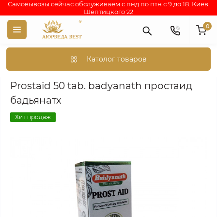
Самовывозы сейчас обслуживаем с пнд по птн с 9 до 18. Киев,
Шептицкого 22
0
Католог товаров
Аюрведа каталог индийских товаров
АЮРВЕДИЧЕСКИЕ ПР
Prostaid 50 tab. badyanath простаид
бадьянатх
Хит продаж