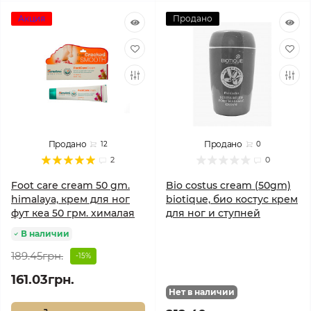
Акция
Продано
Продано
Продано
12
0
2
0
Foot care cream 50 gm.
Bio costus cream (50gm)
himalaya, крем для ног
biotique, био костус крем
фут кеа 50 грм. хималая
для ног и ступней
В наличии
189.45грн.
-15%
161.03грн.
Нет в наличии