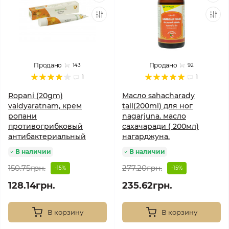
Продано
Продано
143
92
1
1
Ropani (20gm)
Масло sahacharady
vaidyaratnam, крем
tail(200ml) для ног
ропани
nagarjuna. масло
противогрибковый
сахачаради ( 200мл)
антибактериальный
нагарджуна.
В наличии
В наличии
150.75грн.
277.20грн.
-15%
-15%
128.14грн.
235.62грн.
В корзину
В корзину