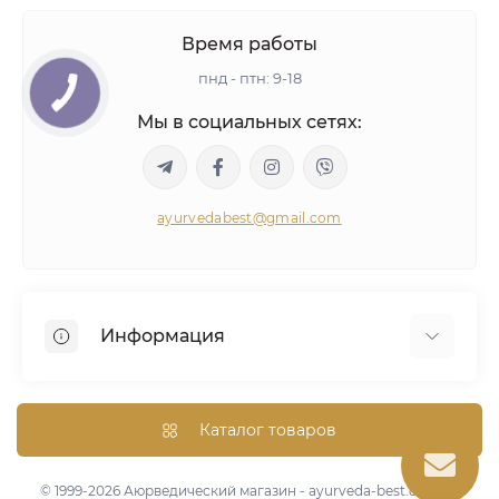
Время работы
пнд - птн: 9-18
Мы в социальных сетях:
ayurvedabest@gmail.com
Информация
Условия сделки
Аюрведическая консультация
Каталог товаров
Оптом/Скидки
Карта сайта
© 1999-2026 Аюрведический магазин - ayurveda-best.com.ua