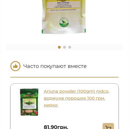
Часто покупают вместе
Arjuna powder (100gm) nidco,
арджуна порошок 100 грм.
нидко
81.90грн.