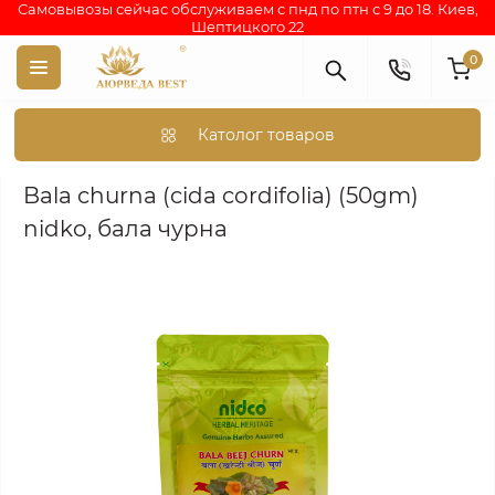
Самовывозы сейчас обслуживаем с пнд по птн с 9 до 18. Киев,
Шептицкого 22
0
Католог товаров
Аюрведа каталог индийских товаров
АЮРВЕДИЧЕСКИЕ ПР
Bala churna (cida cordifolia) (50gm)
nidko, бала чурна