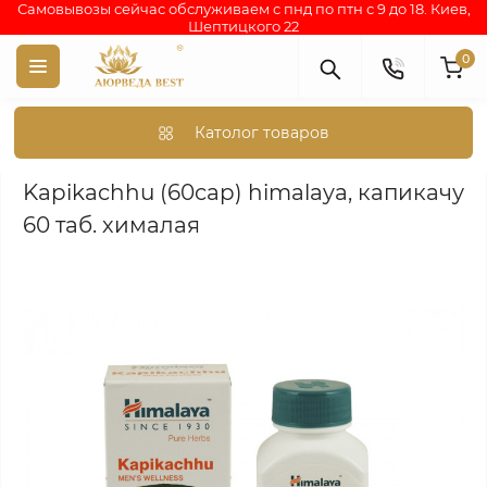
Самовывозы сейчас обслуживаем с пнд по птн с 9 до 18. Киев,
Шептицкого 22
0
Католог товаров
Аюрведа каталог индийских товаров
АЮРВЕДИЧЕСКИЕ ПР
Kapikachhu (60cap) himalaya, капикачу
60 таб. хималая