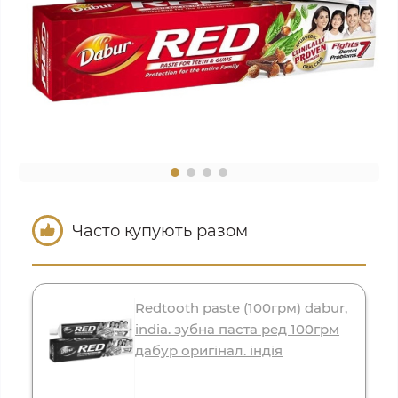
Часто купують разом
Redtooth paste (100грм) dabur,
india. зубна паста ред 100грм
дабур оригінал. індія