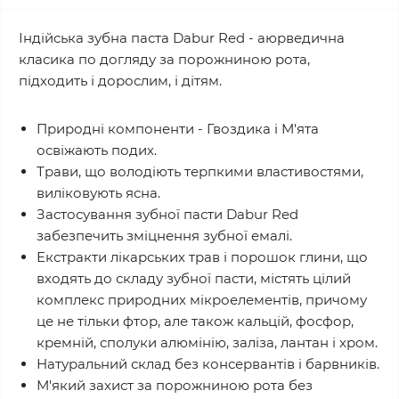
Індійська зубна паста Dabur Red - аюрведична
класика по догляду за порожниною рота,
підходить і дорослим, і дітям.
Природні компоненти - Гвоздика і М'ята
освіжають подих.
Трави, що володіють терпкими властивостями,
виліковують ясна.
Застосування зубної пасти Dabur Red
забезпечить зміцнення зубної емалі.
Екстракти лікарських трав і порошок глини, що
входять до складу зубної пасти, містять цілий
комплекс природних мікроелементів, причому
це не тільки фтор, але також кальцій, фосфор,
кремній, сполуки алюмінію, заліза, лантан і хром.
Натуральний склад без консервантів і барвників.
М'який захист за порожниною рота без