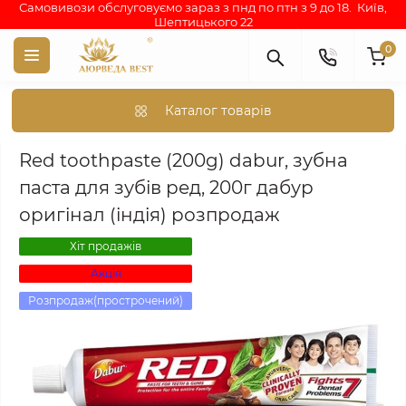
Самовивози обслуговуємо зараз з пнд по птн з 9 до 18. Київ,
Шептицького 22
0
Каталог товарів
Аюрведа каталог індійських товарів
АЮРВЕДИЧНА КОСМЕТИКА
Red toothpaste (200g) dabur, зубна
паста для зубів ред, 200г дабур
оригінал (індія) розпродаж
Хіт продажів
Акція
Розпродаж(прострочений)