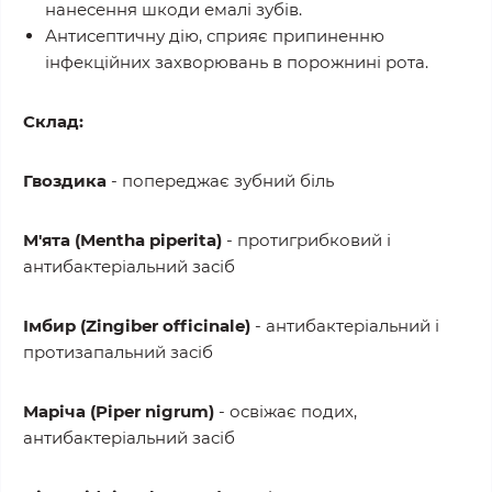
нанесення шкоди емалі зубів.
Антисептичну дію, сприяє припиненню
інфекційних захворювань в порожнині рота.
Склад:
Гвоздика
- попереджає зубний біль
М'ята (Mentha piperita)
- протигрибковий і
антибактеріальний засіб
Імбир (Zingiber officinale)
- антибактеріальний і
протизапальний засіб
Маріча (Piper nigrum)
- освіжає подих,
антибактеріальний засіб