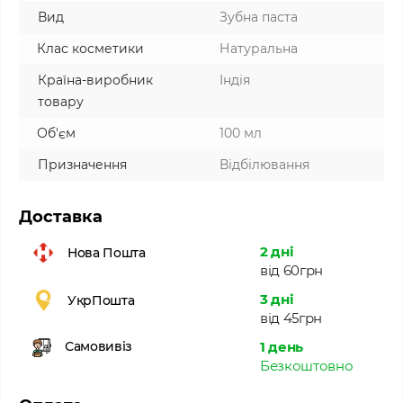
Вид
Зубна паста
Клас косметики
Натуральна
Країна-виробник
Індія
товару
Об'єм
100 мл
Призначення
Відбілювання
Доставка
2 дні
Нова Пошта
від 60грн
3 дні
УкрПошта
від 45грн
1 день
Самовивіз
Безкоштовно