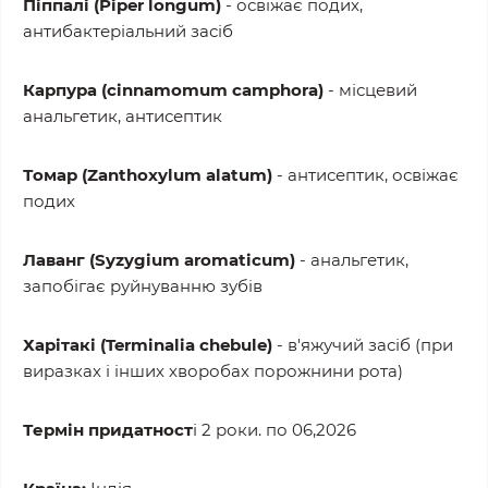
Піппалі (Piper longum)
- освіжає подих,
антибактеріальний засіб
Карпура (cinnamomum camphora)
- місцевий
анальгетик, антисептик
Томар (Zanthoxylum alatum)
- антисептик, освіжає
подих
Лаванг (Syzygium aromaticum)
- анальгетик,
запобігає руйнуванню зубів
Харітакі (Terminalia chebule)
- в'яжучий засіб (при
виразках і інших хворобах порожнини рота)
Термін придатност
і 2 роки. по 06,2026