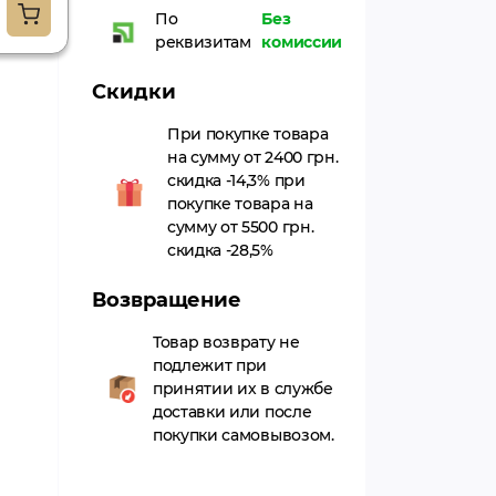
По
Без
21
реквизитам
комиссии
18
Скидки
При покупке товара
на сумму от 2400 грн.
скидка -14,3% при
покупке товара на
сумму от 5500 грн.
скидка -28,5%
Возвращение
Товар возврату не
подлежит при
принятии их в службе
доставки или после
покупки самовывозом.