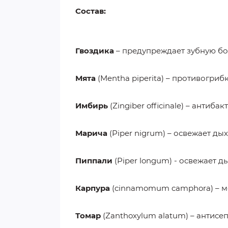
Cостав:
Гвоздика
– предупреждает зубную бо
Мята
(Mentha piperita) – противогри
Имбирь
(Zingiber officinale) – анти
Марича
(Piper nigrum) – освежает ды
Пиппали
(Piper longum) - освежает 
Карпура
(cinnamomum camphora) – ме
Томар
(Zanthoxylum alatum) – антисе