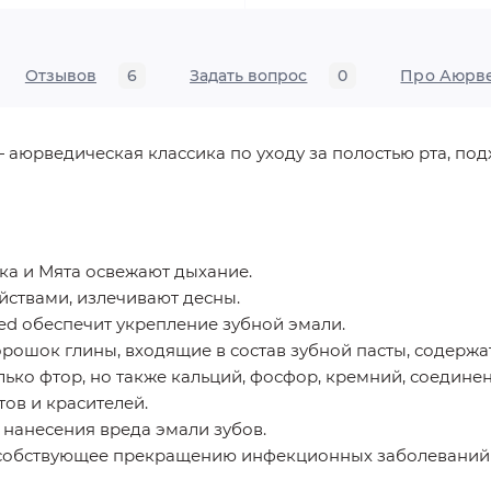
Отзывов
6
Задать вопрос
0
Про Аюрв
 аюрведическая классика по уходу за полостью рта, подх
ка и Мята освежают дыхание.
ствами, излечивают десны.
d обеспечит укрепление зубной эмали.
орошок глины, входящие в состав зубной пасты, содерж
ько фтор, но также кальций, фосфор, кремний, соединен
ов и красителей.
 нанесения вреда эмали зубов.
особствующее прекращению инфекционных заболеваний в