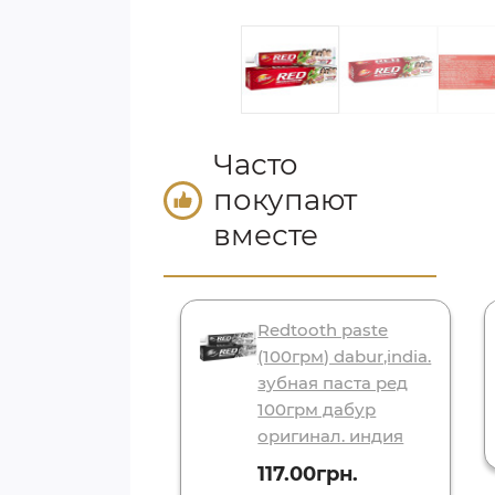
Часто
покупают
вместе
н для тела
Redtooth paste
ри (200 мл)
(100грм) dabur,india.
 gulabari
зубная паста ред
) dabur + в
100грм дабур
ок зубная
оригинал. индия
Ред 100грм.
117.00грн.