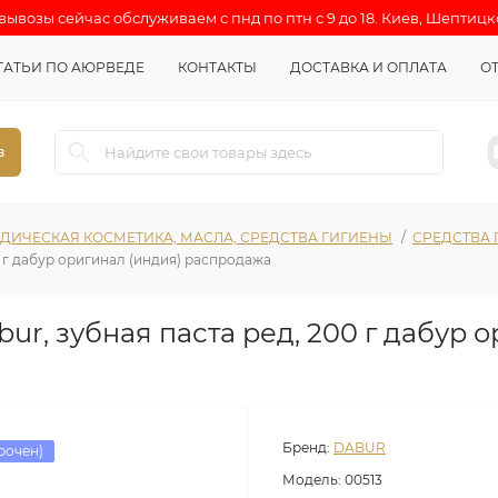
ывозы сейчас обслуживаем с пнд по птн с 9 до 18. Киев, Шептицк
ТАТЬИ ПО АЮРВЕДЕ
КОНТАКТЫ
ДОСТАВКА И ОПЛАТА
О
в
ДИЧЕСКАЯ КОСМЕТИКА, МАСЛА, СРЕДСТВА ГИГИЕНЫ
СРЕДСТВА
00 г дабур оригинал (индия) распродажа
bur, зубная паста ред, 200 г дабур 
Бренд:
DABUR
рочен)
Модель:
00513