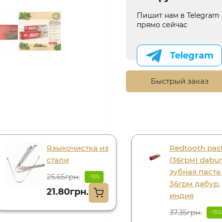
Пишит нам в Telegram
прямо сейчас
Telegram
Быстрый заказ
Языкочистка из
Redtooth pas
стали
(36грм) dabur,
зубная паста
25.65грн.
-15%
36грм дабур.
21.80грн.
индия
37.35грн.
-15%