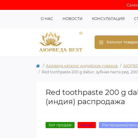
Самов
О НАС
НОВОСТИ
КОНСУЛЬТАЦИЯ
С
Католог товаро
Аюрведа каталог индийских товаров
АЮРВЕ
Red toothpaste 200 g dabur, зубная паста ред, 2
Red toothpaste 200 g da
(индия) распродажа
Хит продаж
Акция
Распродажа(прос