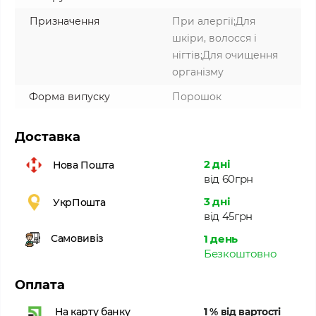
Призначення
При алергії;Для
шкіри, волосся і
нігтів;Для очищення
організму
Форма випуску
Порошок
Доставка
2 дні
Нова Пошта
від 60грн
3 дні
УкрПошта
від 45грн
1 день
Самовивіз
Безкоштовно
Оплата
1 % від вартості
На карту банку