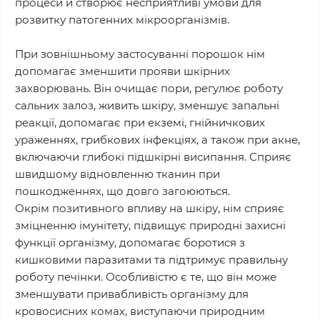
процеси й створює несприятливі умови для
розвитку патогенних мікроорганізмів.
При зовнішньому застосуванні порошок нім
допомагає зменшити прояви шкірних
захворювань. Він очищає пори, регулює роботу
сальних залоз, живить шкіру, зменшує запальні
реакції, допомагає при екземі, гнійничкових
ураженнях, грибкових інфекціях, а також при акне,
включаючи глибокі підшкірні висипання. Сприяє
швидшому відновленню тканин при
пошкодженнях, що довго загоюються.
Окрім позитивного впливу на шкіру, нім сприяє
зміцненню імунітету, підвищує природні захисні
функції організму, допомагає боротися з
кишковими паразитами та підтримує правильну
роботу печінки. Особливістю є те, що він може
зменшувати привабливість організму для
кровосисних комах, виступаючи природним