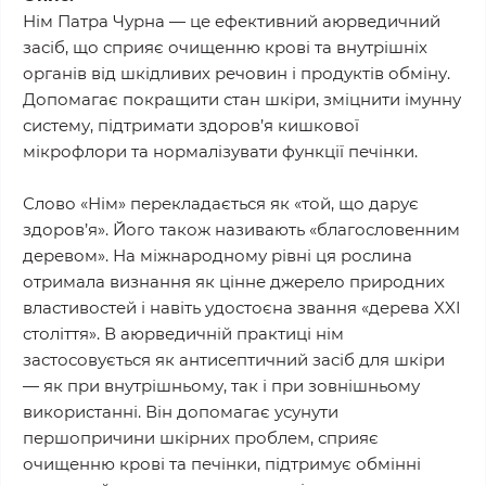
Нім Патра Чурна — це ефективний аюрведичний
засіб, що сприяє очищенню крові та внутрішніх
органів від шкідливих речовин і продуктів обміну.
Допомагає покращити стан шкіри, зміцнити імунну
систему, підтримати здоров’я кишкової
мікрофлори та нормалізувати функції печінки.
Слово «Нім» перекладається як «той, що дарує
здоров’я». Його також називають «благословенним
деревом». На міжнародному рівні ця рослина
отримала визнання як цінне джерело природних
властивостей і навіть удостоєна звання «дерева XXI
століття». В аюрведичній практиці нім
застосовується як антисептичний засіб для шкіри
— як при внутрішньому, так і при зовнішньому
використанні. Він допомагає усунути
першопричини шкірних проблем, сприяє
очищенню крові та печінки, підтримує обмінні