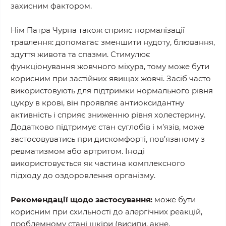
захисним фактором.
Нім Патра Чурна також сприяє нормалізації
травлення: допомагає зменшити нудоту, блювання,
здуття живота та спазми. Стимулює
функціонування жовчного міхура, тому може бути
корисним при застійних явищах жовчі. Засіб часто
використовують для підтримки нормального рівня
цукру в крові, він проявляє антиоксидантну
активність і сприяє зниженню рівня холестерину.
Додатково підтримує стан суглобів і м’язів, може
застосовуватись при дискомфорті, пов’язаному з
ревматизмом або артритом. Іноді
використовується як частина комплексного
підходу до оздоровлення організму.
Рекомендації щодо застосування:
може бути
корисним при схильності до алергічних реакцій,
проблемному стані шкіри (висипи, акне,