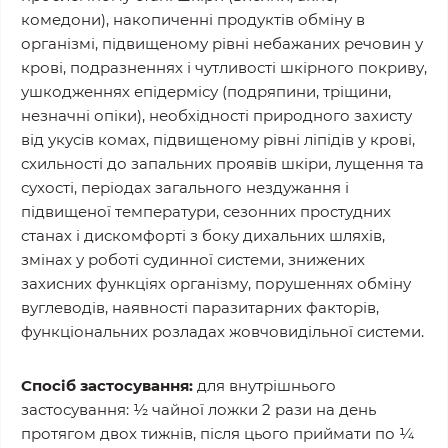
комедони), накопиченні продуктів обміну в
організмі, підвищеному рівні небажаних речовин у
крові, подразненнях і чутливості шкірного покриву,
ушкодженнях епідермісу (подряпини, тріщини,
незначні опіки), необхідності природного захисту
від укусів комах, підвищеному рівні ліпідів у крові,
схильності до запальних проявів шкіри, лущення та
сухості, періодах загального нездужання і
підвищеної температури, сезонних простудних
станах і дискомфорті з боку дихальних шляхів,
змінах у роботі судинної системи, знижених
захисних функціях організму, порушеннях обміну
вуглеводів, наявності паразитарних факторів,
функціональних розладах жовчовидільної системи.
Спосіб застосування:
для внутрішнього
застосування: ½ чайної ложки 2 рази на день
протягом двох тижнів, після цього приймати по ¼