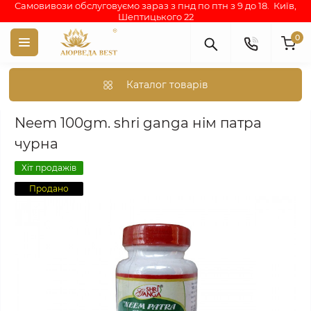
Самовивози обслуговуємо зараз з пнд по птн з 9 до 18. Київ,
Шептицького 22
0
Каталог товарів
Аюрведа каталог індійських товарів
АЮРВЕДИЧНІ ПРЕПАРА
Neem 100gm. shri ganga нім патра
чурна
Хіт продажів
Продано