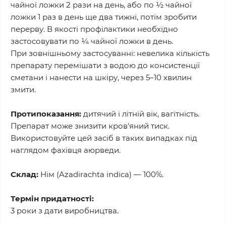
чайної ложки 2 рази на день, або по ½ чайної
ложки 1 раз в день ще два тижні, потім зробити
перерву. В якості профілактики необхідно
застосовувати по ¼ чайної ложки в день.
При зовнішньому застосуванні: невелика кількість
препарату перемішати з водою до консистенції
сметани і нанести на шкіру, через 5–10 хвилин
змити.
Протипоказання:
дитячий і літній вік, вагітність.
Препарат може знизити кров'яний тиск.
Використовуйте цей засіб в таких випадках під
наглядом фахівця аюрведи.
Склад:
Нім (Azadirachta indica) — 100%.
Термін придатності:
3 роки з дати виробництва.