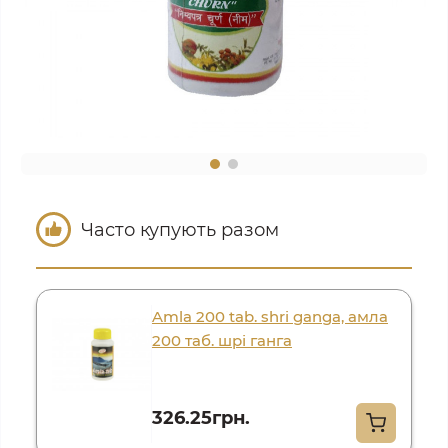
Часто купують разом
Amla 200 tab. shri ganga, амла
200 таб. шрі ганга
326.25грн.