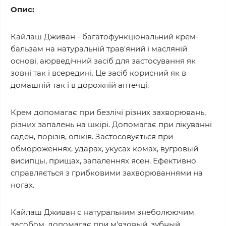
Опис:
Кайлаш Дживан - багатофункціональний крем-
бальзам на натуральній трав'яний і масляній
основі, аюрведічний засіб для застосування як
зовні так і всередині. Це засіб корисний як в
домашній так і в дорожній аптечці.
Крем допомагає при безлічі різних захворювань,
різних запалень на шкірі. Допомагає при лікуванні
саден, порізів, опіків. Застосовується при
обмороженнях, ударах, укусах комах, вугровый
висипцы, прищах, запаленнях ясен. Ефективно
справляється з грибковими захворюваннями на
ногах.
Кайлаш Дживан є натуральним знеболюючим
засобом, допомагає при м'язовый, зубный,