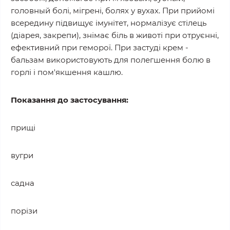
головный болі, мігрені, болях у вухах. При прийомі
всередину підвищує імунітет, нормалізує стілець
(діарея, закрепи), знімає біль в животі при отруєнні,
ефективний при геморої. При застуді крем -
бальзам використовують для полегшення болю в
горлі і пом'якшення кашлю.
Показання до застосування:
прищі
вугри
садна
порізи