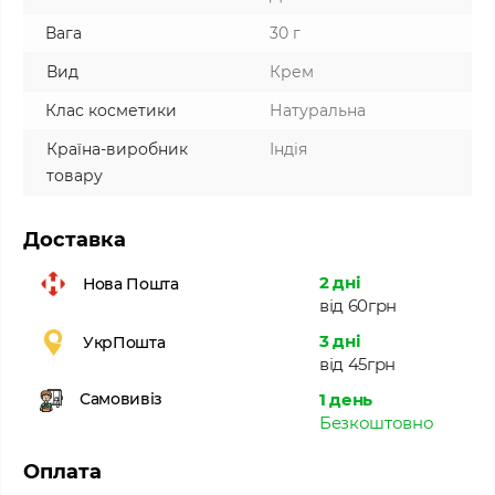
Вага
30 г
Вид
Крем
Клас косметики
Натуральна
Країна-виробник
Індія
товару
Доставка
2 дні
Нова Пошта
від 60грн
3 дні
УкрПошта
від 45грн
1 день
Самовивіз
Безкоштовно
Оплата