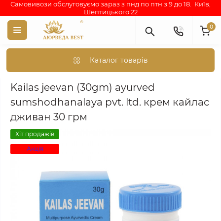
Самовивози обслуговуємо зараз з пнд по птн з 9 до 18. Київ,
Шептицького 22
0
Каталог товарів
Аюрведа каталог індійських товарів
АЮРВЕДИЧНА КОСМЕТИКА
Kailas jeevan (30gm) ayurved
sumshodhanalaya pvt. ltd. крем кайлас
дживан 30 грм
Хіт продажів
Акція