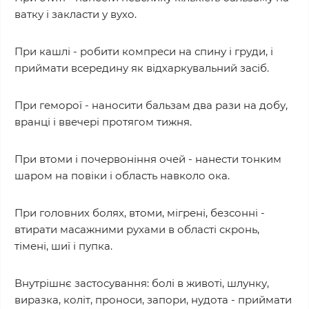
ватку і закласти у вухо.
При кашлі - робити компреси на спину і груди, і
приймати всередину як відхаркувальний засіб.
При геморої - наносити бальзам два рази на добу,
вранці і ввечері протягом тижня.
При втоми і почервоніння очей - нанести тонким
шаром на повіки і область навколо ока.
При головних болях, втоми, мігрені, безсонні -
втирати масажними рухами в області скронь,
тімені, шиї і пупка.
Внутрішнє застосування: болі в животі, шлунку,
виразка, коліт, проноси, запори, нудота - приймати