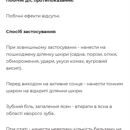
Побічні дії, протипоказання:
Побічні ефекти відсутні.
Спосіб застосування:
При зовнішньому застосуванні - нанести на
пошкоджену ділянку шкіри (садна, порізи, опіки,
обмороження, удари, укуси комах, вугровий
висип).
Перед виходом на активне сонце - нанести тонким
шаром на відкриті ділянки шкіри.
Зубний біль, запалення ясен - втирати в ясна в
області хворого зуба.
При отиті - нанести невелику кількість бальзаму на