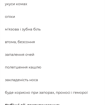
укуси комах
опіки
м'язова і зубна біль
втома, безсоння
запалення очей
полегшення кашлю
закладеність носа
буде корисно при запорах, проносі і геморої