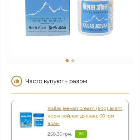
Часто купують разом
Kailas jeevan cream (60g) asam,
крем кайлас джіван, 60грм
асам
258.30грн.
-15%