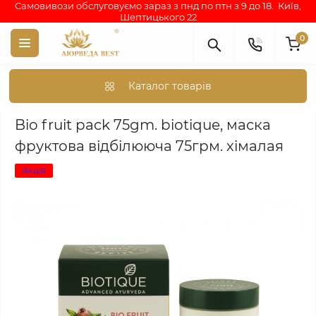
Самовивози обслуговуємо зараз з пнд по птн з 9 до 18. Київ,
Шептицького 22
0
Каталог товарів
Аюрведа каталог індійських товарів
АЮРВЕДИЧНА КОСМЕТИКА
Bio fruit pack 75gm. biotique, маска
фруктова відбілююча 75грм. хімалая
Акція