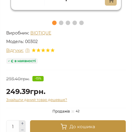
Виробник:
BIOTIQUE
Модель:
00302
Відгуки:
(1)
Є в наявності
293.40грн.
-15%
249.39грн.
Знайшли даний товар дешевше?
Продажів
42
До кошика