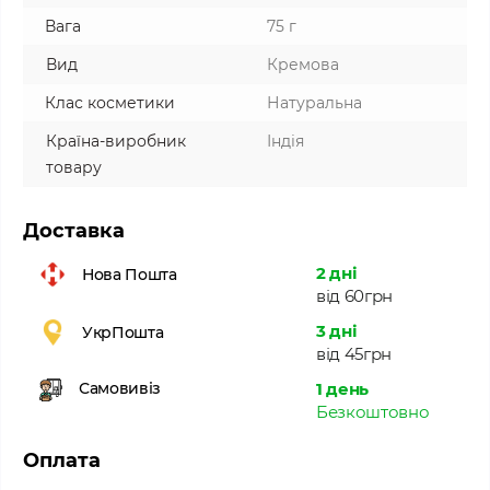
Вага
75 г
Вид
Кремова
Клас косметики
Натуральна
Країна-виробник
Індія
товару
Доставка
2 дні
Нова Пошта
від 60грн
3 дні
УкрПошта
від 45грн
1 день
Самовивіз
Безкоштовно
Оплата