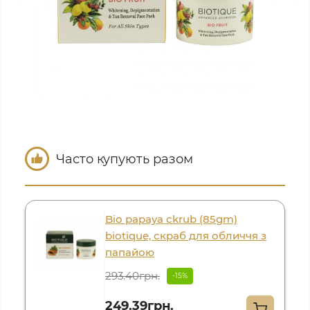
Часто купують разом
Bio papaya ckrub (85gm)
biotique, скраб для обличчя з
папайою
293.40грн.
-15%
249.39грн.