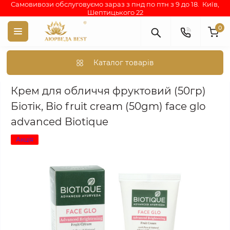
Самовивози обслуговуємо зараз з пнд по птн з 9 до 18. Київ,
Шептицького 22
0
Каталог товарів
Аюрведа каталог індійських товарів
АЮРВЕДИЧНА КОСМЕТИКА
Крем для обличчя фруктовий (50гр)
Біотік, Bio fruit cream (50gm) face glo
advanced Biotique
Акція