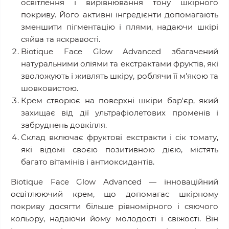
освітлення і вирівнювання тону шкірного
покриву. Його активні інгредієнти допомагають
зменшити пігментацію і плями, надаючи шкірі
сяйва та яскравості.
Biotique Face Glow Advanced збагачений
натуральними оліями та екстрактами фруктів, які
зволожують і живлять шкіру, роблячи її м'якою та
шовковистою.
Крем створює на поверхні шкіри бар'єр, який
захищає від дії ультрафіолетових променів і
забруднень довкілля.
Склад включає фруктові екстракти і сік томату,
які відомі своєю позитивною дією, містять
багато вітамінів і антиоксидантів.
Biotique Face Glow Advanced — інноваційний
освітлюючий крем, що допомагає шкірному
покриву досягти більше рівномірного і сяючого
кольору, надаючи йому молодості і свіжості. Він