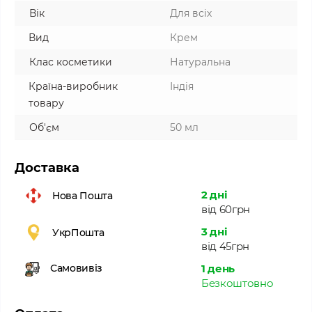
Вік
Для всіх
Вид
Крем
Клас косметики
Натуральна
Країна-виробник
Індія
товару
Об'єм
50 мл
Доставка
2 дні
Нова Пошта
від 60грн
3 дні
УкрПошта
від 45грн
1 день
Самовивіз
Безкоштовно