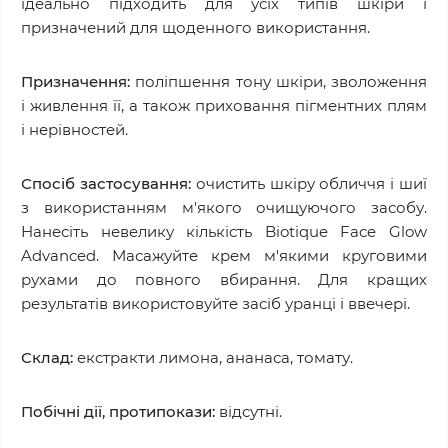
ідеально підходить для усіх типів шкіри і
призначений для щоденного використання.
Призначення:
поліпшення тону шкіри, зволоження
і живлення її, а також приховання пігментних плям
і нерівностей.
Спосіб застосування:
очистить шкіру обличчя і шиї
з використанням м'якого очищуючого засобу.
Нанесіть невелику кількість Biotique Face Glow
Advanced. Масажуйте крем м'якими круговими
рухами до повного вбирання. Для кращих
результатів використовуйте засіб уранці і ввечері.
Склад:
екстракти лимона, ананаса, томату.
Побічні дії, протипокази:
відсутні.