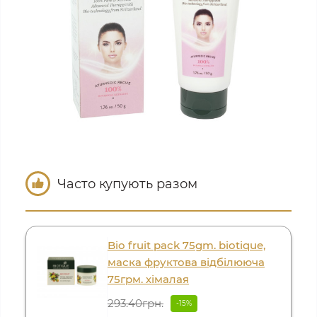
Часто купують разом
Bio fruit pack 75gm. biotique,
маска фруктова відбілююча
75грм. хімалая
293.40грн.
-15%