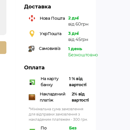
Доставка
2 дні
Нова Пошта
від 60грн
3 дні
УкрПошта
від 45грн
1 день
Самовивіз
Безкоштовно
Оплата
На карту
1 % від
банку
вартості
Накладений
2% від
платіж
вартості
*Мінімальна сума замовлення
для відправки замовлення з
накладеним платежем - 300 грн.
По
Без