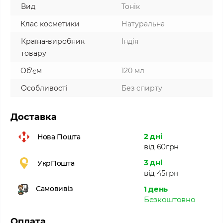
Вид
Тонік
Клас косметики
Натуральна
Країна-виробник
Індія
товару
Об'єм
120 мл
Особливості
Без спирту
Доставка
2 дні
Нова Пошта
від 60грн
3 дні
УкрПошта
від 45грн
1 день
Самовивіз
Безкоштовно
Оплата