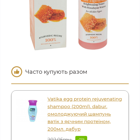
Часто купують разом
Vatika egg protein rejuvenating
shampoo (200ml). dabur.
омолоджуючий шампунь
ватік з яєчним протеїном,
200мл. дабур
202.05грн.
-15%