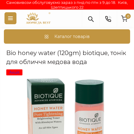
Самовивози обслуговуємо зараз з пнд по птн з 9 до 18. Київ,
Шептицького 22
0
Каталог товарів
Аюрведа каталог індійських товарів
АЮРВЕДИЧНА КОСМЕТИКА
Bio honey water (120gm) biotique, тонік
для обличчя медова вода
Акція