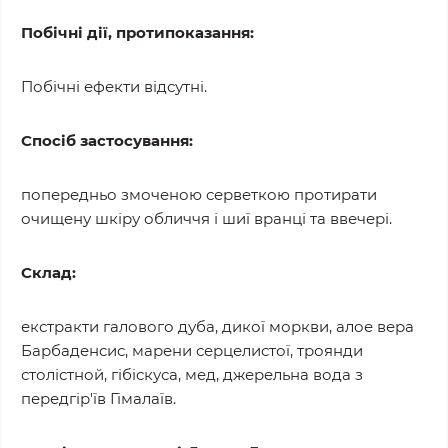
Побічні дії, протипоказання:
Побічні ефекти відсутні.
Спосіб застосування:
попередньо змоченою серветкою протирати
очищену шкіру обличчя і шиї вранці та ввечері.
Склад:
екстракти галового дуба, дикої моркви, алое вера
Барбаденсис, марени серцелистої, троянди
столістной, гібіскуса, мед, джерельна вода з
передгір'їв Гімалаїв.