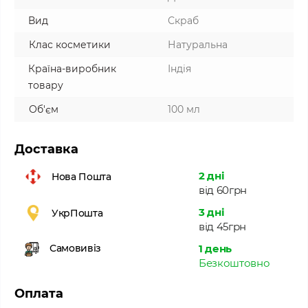
Вид
Скраб
Клас косметики
Натуральна
Країна-виробник
Індія
товару
Об'єм
100 мл
Доставка
2 дні
Нова Пошта
від 60грн
3 дні
УкрПошта
від 45грн
1 день
Самовивіз
Безкоштовно
Оплата