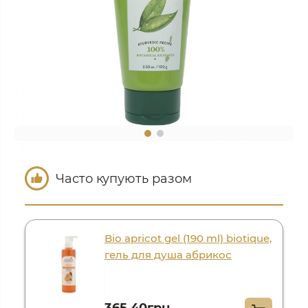
Часто купують разом
Bio apricot gel (190 ml) biotique,
гель для душа абрикос