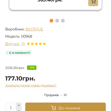
365.40грн.
Виробник:
BIOTIQUE
Модель:
00968
Відгуки:
(1)
Є в наявності
208.35грн.
-15%
177.10грн.
Знайшли даний товар дешевше?
Продажів
20
До кошика