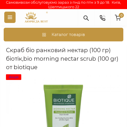
Самовивози обслуговуємо зараз з пнд по птн з 9 до 18. Київ,
Шептицького 22
0
Каталог товарів
Аюрведа каталог індійських товарів
АЮРВЕДИЧНА КОСМЕТИКА
Скраб біо ранковий нектар (100 гр)
біотік,bio morning nectar scrub (100 gr)
от biotique
Акція