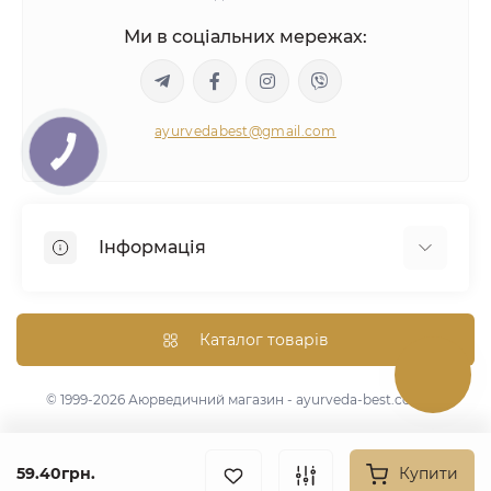
Ми в соціальних мережах:
ayurvedabest@gmail.com
Інформація
Умови угоди
Аюрведична консультація
Каталог товарів
Оптом/Знижки
Карта сайту
© 1999-2026 Аюрведичний магазин - ayurveda-best.com.ua
Виробники
Акції
59.40грн.
Купити