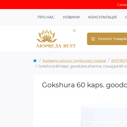
Самов
ПРО НАС
НОВИНИ
КОНСУЛЬТАЦІЯ
Каталог товарів
Аюрведа каталог індійських товарів
АЮРВЕД
Gokshura 60 kaps. goodcare pharma, гокшура 60 к
Gokshura 60 kaps. good