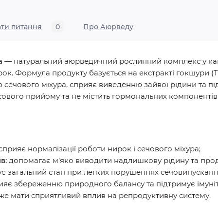
ати питання
0
Про Аюрведу
a
— натуральний аюрведичний рослинний комплекс у кап
ок. Формула продукту базується на екстракті гокшури (Tri
ю сечового міхура, сприяє виведенню зайвої рідини та 
сового прийому та не містить гормональних компонентів,
сприяє нормалізації роботи нирок і сечового міхура;
ів:
допомагає м’яко виводити надлишкову рідину та прод
ує загальний стан при легких порушеннях сечовипусканн
яє збереженню природного балансу та підтримує імуніт
же мати сприятливий вплив на репродуктивну систему.