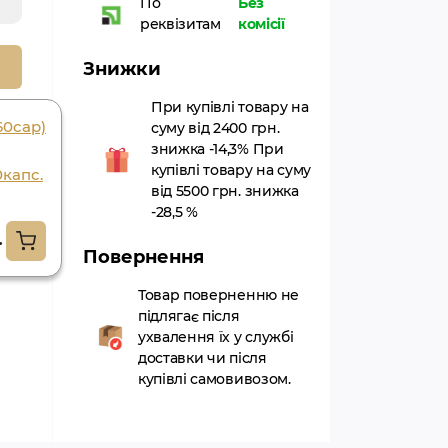
По
Без
реквізитам
комісії
Знижки
При купівлі товару на
60cap)
Triphala guggul 60
суму від 2400 грн.
знижка -14,3% При
kaps. goodcare
купівлі товару на суму
капс.
pharma, трифала
від 5500 грн. знижка
гуггул 60 капс.
-28,5 %
гудкеа фарма
.
Повернення
442.35грн.
Товар поверненню не
підлягає після
ухвалення їх у службі
доставки чи після
купівлі самовивозом.