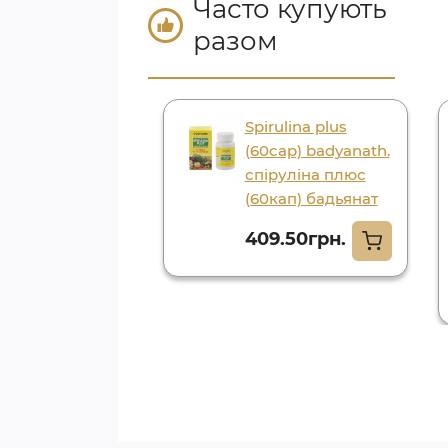
Часто купують
разом
ala guggul 60
Spirulina plus
. goodcare
(60cap) badyanath.
ma, трифала
спіруліна плюс
л 60 капс.
(60кап) бадьянат
еа фарма
409.50грн.
.35грн.