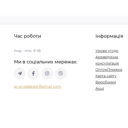
Час роботи
Інформація
пнд - птн: 9-18
Умови угоди
Аюрведична
Ми в соціальних мережах:
консультація
Оптом/Знижки
Карта сайту
Виробники
ayurvedabest@gmail.com
Акції