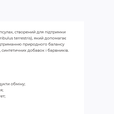
сулах, створений для підтримки
bulus terrestris), який допомагає
підтриманню природного балансу
 синтетичних добавок і барвників.
укти обміну;
я;
ет;