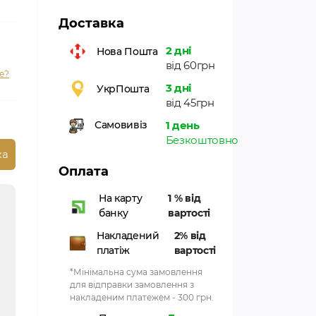
Доставка
2 дні
Нова Пошта
від 60грн
е?
3 дні
УкрПошта
від 45грн
1 день
Самовивіз
Безкоштовно
ка
Оплата
На карту
1 % від
банку
вартості
Накладений
2% від
платіж
вартості
*Мінімальна сума замовлення
для відправки замовлення з
накладеним платежем - 300 грн.