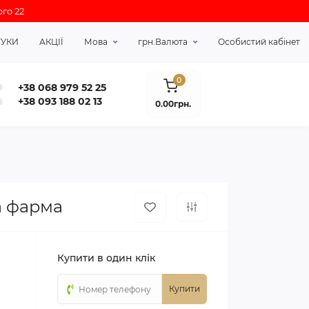
го 22
ГУКИ
АКЦІЇ
Мова
грн.
Валюта
Особистий кабінет
0
+38 068 979 52 25
+38 093 188 02 13
0.00грн.
а фарма
Купити в один клік
Купити