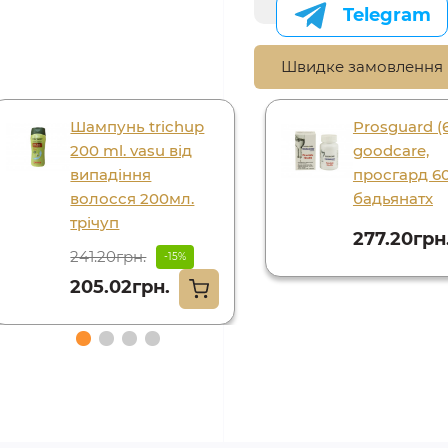
Telegram
Швидке замовлення
Шампунь trichup
Prosguard (
200 ml. vasu від
goodcare,
випадіння
просгард 60
волосся 200мл.
бадьянатх
трічуп
277.20грн
241.20грн.
-15%
205.02грн.