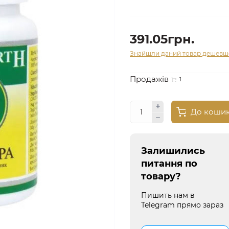
391.05грн.
Знайшли даний товар дешевш
Продажів
1
До коши
Залишились
питання по
товару?
Пишить нам в
Telegram прямо зараз