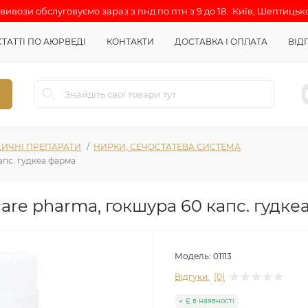
ивози обслуговуємо зараз з пнд по птн з 9 до 18. Київ, Шептицько
СТАТТІ ПО АЮРВЕДІ
КОНТАКТИ
ДОСТАВКА І ОПЛАТА
ВІД
ИЧНІ ПРЕПАРАТИ
НИРКИ, СЕЧОСТАТЕВА СИСТЕМА
апс. гудкеа фарма
care pharma, гокшура 60 капс. гудке
Модель:
01113
Відгуки:
(0)
Є в наявності