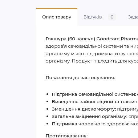
Опис товару
Відгуків
0
Зад
Гокшура (60 капсул) Goodcare Pharm
здоров’я сечовидільної системи та нир
організму м’яко підтримувати функці
організму. Продукт підходить для кур
Показання до застосування:
Підтримка сечовидільної системи:
Виведення зайвої рідини та токсин
Зменшення дискомфорту:
підтрим
Загальне зміцнення організму:
спри
Підтримка чоловічого здоров’я:
мо
Протипоказання: