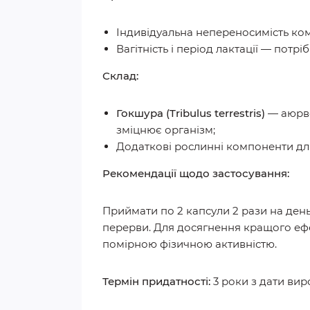
Індивідуальна непереносимість ком
Вагітність і період лактації — потрі
Склад:
Гокшура (Tribulus terrestris)
— аюрве
зміцнює організм;
Додаткові рослинні компоненти для
Рекомендації щодо застосування:
Приймати по 2 капсули 2 рази на день 
перерви. Для досягнення кращого еф
помірною фізичною активністю.
Термін придатності:
3 роки з дати ви