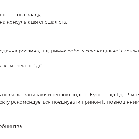
понентів складу;
бна консультація спеціаліста.
дична рослина, підтримує роботу сечовидільної системи
 комплексної дії.
після їжі, запиваючи теплою водою. Курс — від 1 до 3 міс
екту рекомендується поєднувати прийом із повноцінним
робництва