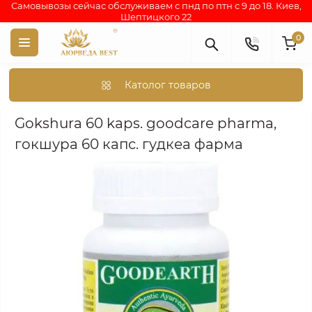
Самовывозы сейчас обслуживаем с пнд по птн с 9 до 18. Киев,
Шептицкого 22
0
Католог товаров
Аюрведа каталог индийских товаров
АЮРВЕДИЧЕСКИЕ ПР
Gokshura 60 kaps. goodcare pharma,
гокшура 60 капс. гудкеа фарма