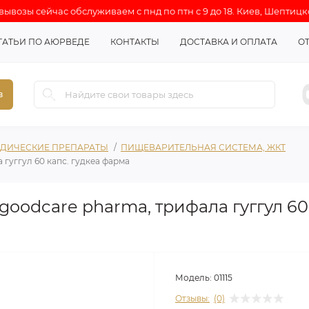
ывозы сейчас обслуживаем с пнд по птн с 9 до 18. Киев, Шептицк
ТАТЬИ ПО АЮРВЕДЕ
КОНТАКТЫ
ДОСТАВКА И ОПЛАТА
О
в
ДИЧЕСКИЕ ПРЕПАРАТЫ
ПИЩЕВАРИТЕЛЬНАЯ СИСТЕМА, ЖКТ
а гуггул 60 капс. гудкеа фарма
. goodcare pharma, трифала гуггул 60
Модель:
01115
Отзывы:
(0)