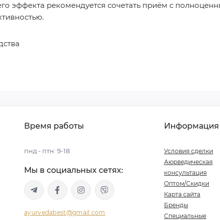
его эффекта рекомендуется сочетать приём с полноцен
ктивностью.
дства
Время работы
Информация
пнд - птн: 9-18
Условия сделки
Аюрведическая
Мы в социальных сетях:
консультация
Оптом/Скидки
Карта сайта
Бренды
ayurvedabest@gmail.com
Специальные