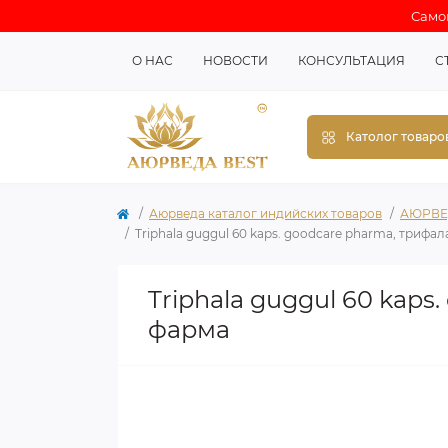
Самов
О НАС
НОВОСТИ
КОНСУЛЬТАЦИЯ
С
Католог товаро
Аюрведа каталог индийских товаров
АЮРВЕ
Triphala guggul 60 kaps. goodcare pharma, трифал
Triphala guggul 60 kaps
фарма