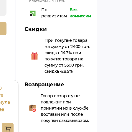
платежом – 300 грн.
По
Без
реквизитам
комиссии
Скидки
При покупке товара
на сумму от 2400 грн.
скидка -14,3% при
покупке товара на
сумму от 5500 грн.
скидка -28,5%
Возвращение
0
Triphala guggul 60
re
kaps. goodcare
Товар возврату не
мула
подлежит при
pharma, трифала
принятии их в службе
еа
гуггул 60 капс.
доставки или после
гудкеа фарма
покупки самовывозом.
442.35грн.