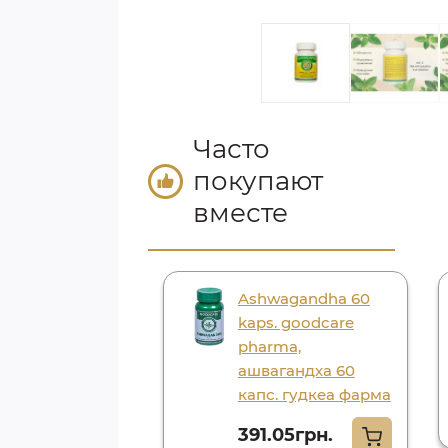
Часто
покупают
вместе
ala guggul 60
Ashwagandha 60
. goodcare
kaps. goodcare
ma, трифала
pharma,
л 60 капс.
ашвагандха 60
еа фарма
капс. гудкеа фарма
.35грн.
391.05грн.