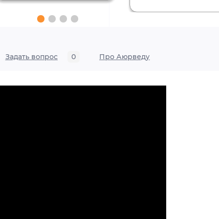
Задать вопрос
0
Про Аюрведу