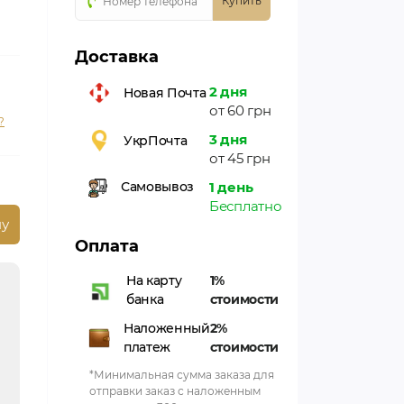
Купить
Доставка
2 дня
Новая Почта
от 60 грн
?
3 дня
УкрПочта
от 45 грн
1 день
Самовывоз
Бесплатно
ну
Оплата
На карту
1%
банка
стоимости
Наложенный
2%
платеж
стоимости
*Минимальная сумма заказа для
отправки заказ с наложенным