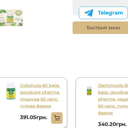
Telegram
Быстрый заказ
Gokshura 60 kaps.
Dashmoola 6
goodcare pharma,
kaps. goodca
гокшура 60 капс.
pharma, даш
гудкеа фарма
60 капс. гудк
фарма
391.05грн.
340.20грн.