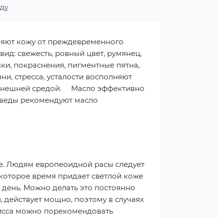
ду
яют кожу от преждевременного
ид: свежесть, ровный цвет, румянец,
ки, покраснения, пигментные пятна,
и, стресса, усталости восполняют
 внешней средой. Масло эффективно
юрведы рекомендуют масло
те. Людям европеоидной расы следует
которое время придает светлой коже
в день. Можно делать это постоянно
 действует мощно, поэтому в случаях
мисса можно порекомендовать