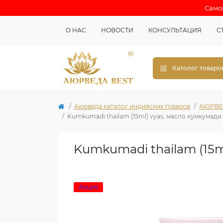
Самов
О НАС
НОВОСТИ
КОНСУЛЬТАЦИЯ
С
Католог товаро
Аюрведа каталог индийских товаров
АЮРВЕ
Kumkumadi thailam (15ml) vyas, масло кумкумади 
Kumkumadi thailam (15m
Акция