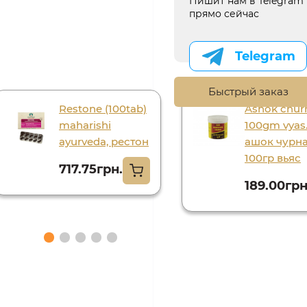
Пишит нам в Telegram
прямо сейчас
Telegram
Быстрый заказ
Restone (100tab)
Ashok chur
maharishi
100gm vyas
ayurveda, рестон
ашок чурн
100гр вьяс
717.75грн.
189.00грн