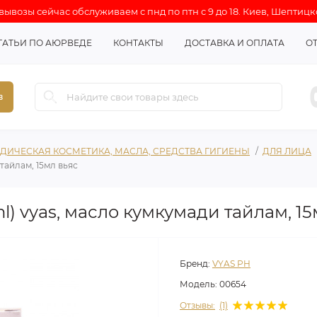
ывозы сейчас обслуживаем с пнд по птн с 9 до 18. Киев, Шептицк
ТАТЬИ ПО АЮРВЕДЕ
КОНТАКТЫ
ДОСТАВКА И ОПЛАТА
О
в
ДИЧЕСКАЯ КОСМЕТИКА, МАСЛА, СРЕДСТВА ГИГИЕНЫ
ДЛЯ ЛИЦА
тайлам, 15мл вьяс
l) vyas, масло кумкумади тайлам, 15
Бренд:
VYAS PH
Модель:
00654
Отзывы:
(1)