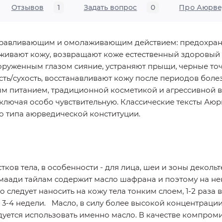
Отзывов
1
Задать вопрос
0
Про Аюрве
оравливающим и омолаживающим действием: предохран
живают кожу, возвращают коже естественный здоровый в
ооруженным глазом сияние, устраняют прыщи, черные точ
ь/сухость, восстанавливают кожу после периодов болезн
м питанием, традиционной косметикой и агрессивной
 включая особо чувствительную. Классические тексты А
о типа аюрведической конституции.
ков тела, в особенности - для лица, шеи и зоны деколь
умаади тайлам содержит масло шафрана и поэтому на не
 следует наносить на кожу тела тонким слоем, 1-2 раза 
3-4 недели. Масло, в силу более высокой концентрации,
дуется использовать именно масло. В качестве компро