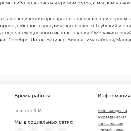
рема, либо пользоваться кремом с утра, а маслом на но
 от аюрведических препаратов появляется при первом ж
творное действие аюрведических веществ. Глубокий и с
ух недель ежедневного использования. Омолаживающий 
дал, Серебро, Лотос, Ветивер, Вишня гималайская, Манд
Время работы
Информация
пнд - птн: 9-18
Условия сделки
Аюрведическая
Мы в социальных сетях:
консультация
Оптом/Скидки