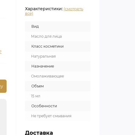
Характеристики:
(смотреть
все)
Вид
Масло для лица
Класс косметики
?
Натуральная
Назначение
Омолаживающее
ну
Объем
15 мл
Особенности
Не требует смывания
Доставка