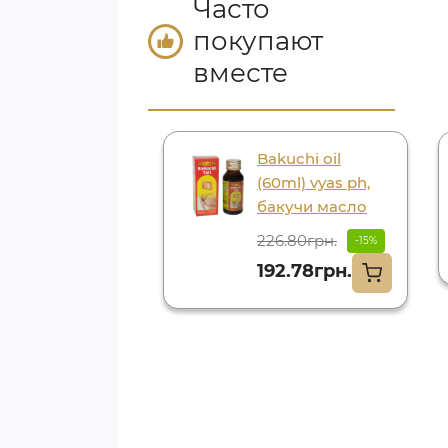
Часто
покупают
вместе
м insta glow
Bakuchi oil
m. vasu инста
(60ml) vyas ph,
у кумкумади
бакучи масло
м 50грм. васу
226.80грн.
-15%
85грн.
-15%
192.78грн.
.97грн.