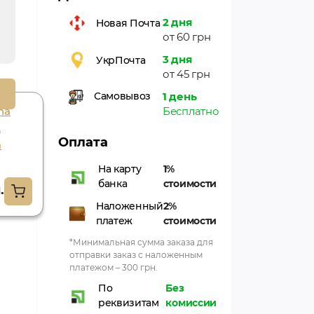
2 дня
Новая Почта
от 60 грн
3 дня
УкрПочта
от 45 грн
1 день
Самовывоз
na
Аромапалочки
Бесплатно
.
лотос (15грм)
Оплата
а
голока, lotus
(15gm) goloka
На карту
1%
банка
стоимости
.
85.05грн.
Наложенный
2%
платеж
стоимости
*Минимальная сумма заказа для
отправки заказ с наложенным
платежом – 300 грн.
По
Без
реквизитам
комиссии