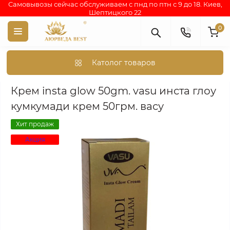
Самовывозы сейчас обслуживаем с пнд по птн с 9 до 18. Киев,
Шептицкого 22
0
Католог товаров
Аюрведа каталог индийских товаров
АЮРВЕДИЧЕСКАЯ КОС
Крем insta glow 50gm. vasu инста глоу
кумкумади крем 50грм. васу
Хит продаж
Акция