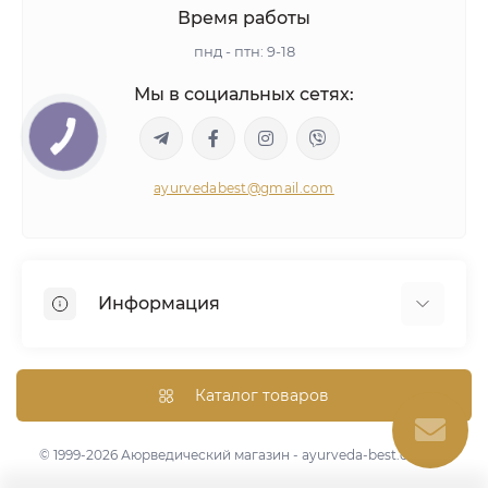
Время работы
пнд - птн: 9-18
Мы в социальных сетях:
ayurvedabest@gmail.com
Информация
Условия сделки
Аюрведическая консультация
Каталог товаров
Оптом/Скидки
Карта сайта
© 1999-2026 Аюрведический магазин - ayurveda-best.com.ua
Бренды