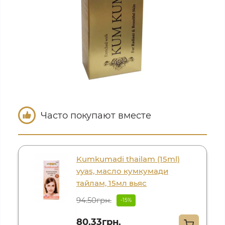
Часто покупают вместе
Kumkumadi thailam (15ml)
vyas, масло кумкумади
тайлам, 15мл вьяс
94.50грн.
-15%
80.33грн.