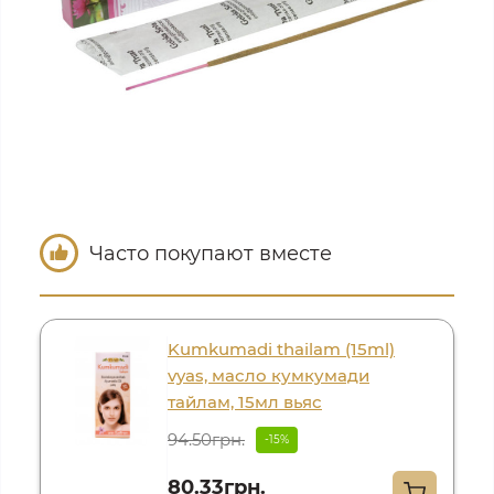
Часто покупают вместе
Kumkumadi thailam (15ml)
vyas, масло кумкумади
тайлам, 15мл вьяс
94.50грн.
-15%
80.33грн.