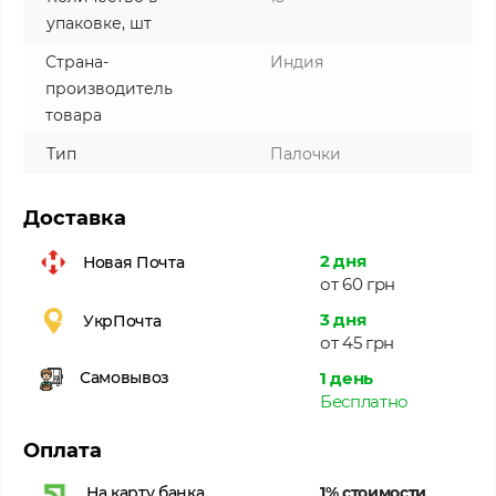
упаковке, шт
Страна-
Индия
производитель
товара
Тип
Палочки
Доставка
2 дня
Новая Почта
от 60 грн
3 дня
УкрПочта
от 45 грн
1 день
Самовывоз
Бесплатно
Оплата
1% стоимости
На карту банка