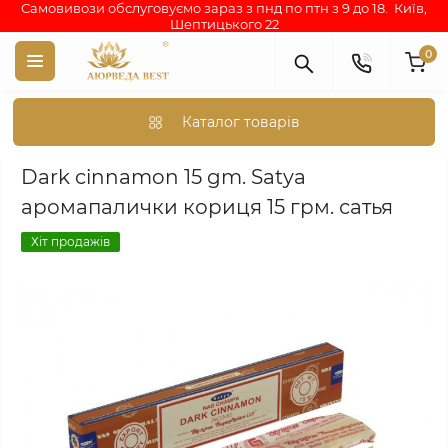
Самовивози обслуговуємо зараз з пнд по птн з 9 до 18. Київ,
Шептицького 22
0
Каталог товарів
Аюрведа каталог індійських товарів
АРОМА ПАЛОЧКИ
Dar
Dark cinnamon 15 gm. Satya
аромапалички кориця 15 грм. сатья
Хіт продажів