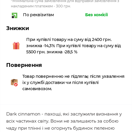
*Мінімальна сума замовлення для відправки замовлення з
накладеним платежем - 300 грн.
Без комісії
По реквізитам
Знижки
При купівлі товару на суму від 2400 грн.
знижка -14,3% При купівлі товару на суму від
5500 грн. знижка -28,5 %
Повернення
Товар поверненню не підлягає після ухвалення
їх у службі доставки чи після купівлі
самовивозом.
Dark cinnamon - пахощі, які заслужили визнання у
всіх частинах світу. Вони не залишають за собою
чаду при тлінні і не огорнуть будинок пеленою