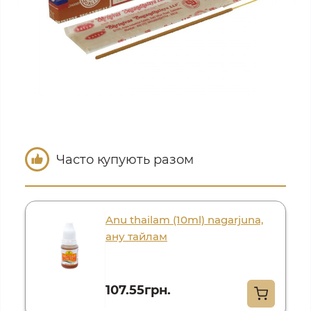
Часто купують разом
Anu thailam (10ml) nagarjuna,
ану тайлам
107.55грн.