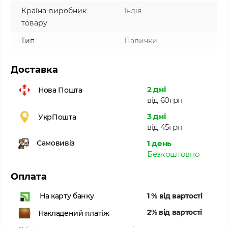
Країна-виробник
Індія
товару
Тип
Палички
Доставка
2 дні
Нова Пошта
від 60грн
3 дні
УкрПошта
від 45грн
1 день
Самовивіз
Безкоштовно
Оплата
1 % від вартості
На карту банку
2% від вартості
Накладений платіж