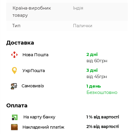
Країна-виробник
Індія
товару
Тип
Палички
Доставка
2 дні
Нова Пошта
від 60грн
3 дні
УкрПошта
від 45грн
1 день
Самовивіз
Безкоштовно
Оплата
1 % від вартості
На карту банку
2% від вартості
Накладений платіж