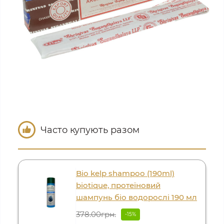
Часто купують разом
Bio kelp shampoo (190ml)
biotique, протеїновий
шампунь біо водорослі 190 мл
378.00грн.
-15%