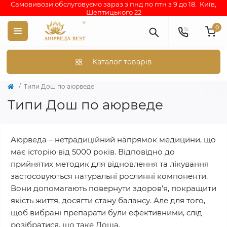
Самовивози обслуговуємо зараз з пнд по птн з 9 до 18. Київ,
Шептицького 22
0
Каталог товарів
Типи Дош по аюрведе
Типи Дош по аюрведе
Аюрведа – нетрадиційний напрямок медицини, що
має історію від 5000 років. Відповідно до
прийнятих методик для відновлення та лікування
застосовуються натуральні рослинні компоненти.
Вони допомагають повернути здоров'я, покращити
якість життя, досягти стану балансу. Але для того,
щоб вибрані препарати були ефективними, слід
розібратися, що таке Доша.