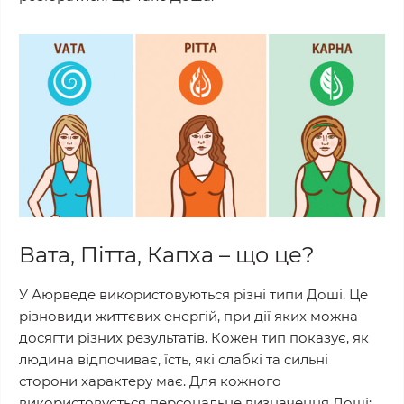
Вата, Пітта, Капха – що це?
У Аюрведе використовуються різні типи Доші. Це
різновиди життєвих енергій, при дії яких можна
досягти різних результатів. Кожен тип показує, як
людина відпочиває, їсть, які слабкі та сильні
сторони характеру має. Для кожного
використовується персональне визначення Доші: