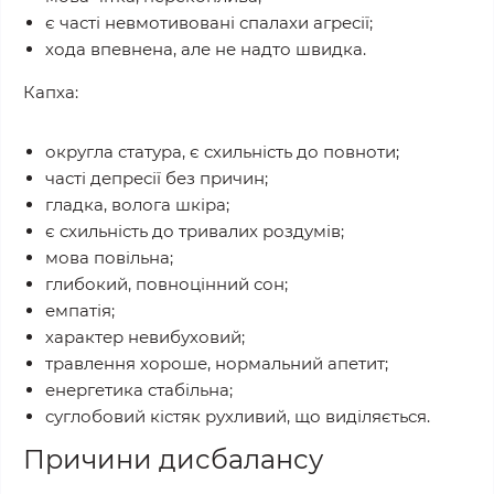
є часті невмотивовані спалахи агресії;
хода впевнена, але не надто швидка.
Капха:
округла статура, є схильність до повноти;
часті депресії без причин;
гладка, волога шкіра;
є схильність до тривалих роздумів;
мова повільна;
глибокий, повноцінний сон;
емпатія;
характер невибуховий;
травлення хороше, нормальний апетит;
енергетика стабільна;
суглобовий кістяк рухливий, що виділяється.
Причини дисбалансу