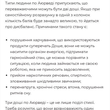
Типи людини по Аюрведі припускають, що
переважаючими можуть бути дві доші. Якщо при
самостійному розрахунку в одній з колонок
кількість балів буде занадто великою, то йдеться
про дисбаланс. Причинами такого стану є:
порушення харчування, що використовуються
продукти суперечать Доше, вони не можуть
наситити організм енергією, підтримати
гармонійний стан, це можна порівняти з
ситуацією, коли людина займається не своєю
роботою, яка не приносить задоволення;
прийом наркотичних речовин, спиртного,
зловживання шкідливими звичками;
перенапруга, хронічні стреси, втома, порушення
ритмів сну.
Три доші по Аюрведі – це не лише поділ стихії.
Треба розуміти, що вони врівноважують один