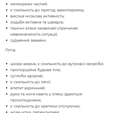
метеоризм частий;
є схильність до пригод, авантюризму;
висока мозкова активність;
ходьби активна та швидка;
панічні атаки зазвичай спричиняє
невизначеність ситуації;
судження зважені.
Пітта:
шкіра жирна, є схильність до вугрової хвороби;
пропорційна будова тіла;
суглоби здорові;
є схильність до печії;
апетит відмінний;
руки та ноги навіть у спеку здаються
прохолодними;
є схильність до критики оточуючих;
мова чітка, переконлива;