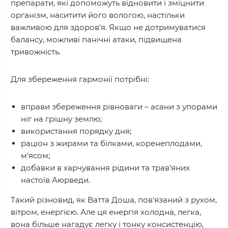
препарати, які допоможуть відновити і зміцнити
організм, наситити його вологою, настільки
важливою для здоров'я. Якщо не дотримуватися
балансу, можливі панічні атаки, підвищена
тривожність.
Для збереження гармонії потрібні:
вправи збереження рівноваги – асани з упорами
ніг на грішну землю;
використання порядку дня;
раціон з жирами та білками, коренеплодами,
м'ясом;
добавки в харчування рідини та трав'яних
настоїв Аюрведи.
Такий різновид, як Ватта Доша, пов'язаний з рухом,
вітром, енергією. Але ця енергія холодна, легка,
вона більше нагадує легку і тонку консистенцію,