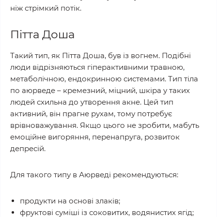
ніж стрімкий потік.
Пітта Доша
Такий тип, як Пітта Доша, був із вогнем. Подібні
люди відрізняються гіперактивними травною,
метаболічною, ендокринною системами. Тип тіла
по аюрведе – кремезний, міцний, шкіра у таких
людей схильна до утворення акне. Цей тип
активний, він прагне рухам, тому потребує
врівноважування. Якщо цього не зробити, мабуть
емоційне вигоряння, перенапруга, розвиток
депресій.
Для такого типу в Аюрведі рекомендуються:
продукти на основі злаків;
фруктові суміші із соковитих, водянистих ягід;