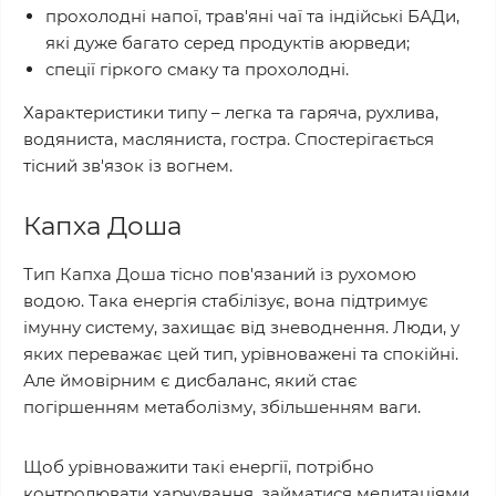
прохолодні напої, трав'яні чаї та індійські БАДи,
які дуже багато серед продуктів аюрведи;
спеції гіркого смаку та прохолодні.
Характеристики типу – легка та гаряча, рухлива,
водяниста, масляниста, гостра. Спостерігається
тісний зв'язок із вогнем.
Капха Доша
Тип Капха Доша тісно пов'язаний із рухомою
водою. Така енергія стабілізує, вона підтримує
імунну систему, захищає від зневоднення. Люди, у
яких переважає цей тип, урівноважені та спокійні.
Але ймовірним є дисбаланс, який стає
погіршенням метаболізму, збільшенням ваги.
Щоб урівноважити такі енергії, потрібно
контролювати харчування, займатися медитаціями,