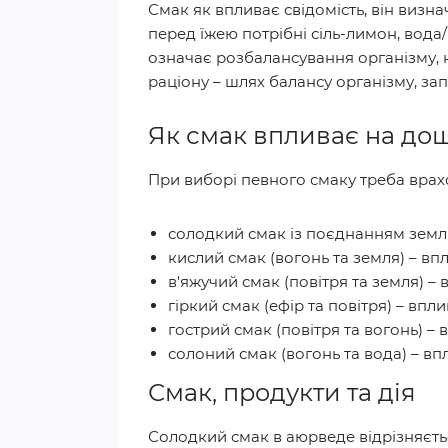
Смак як впливає свідомість, він визн
перед їжею потрібні сіль-лимон, вода
означає розбалансування організму, 
раціону – шлях балансу організму, зап
Як смак впливає на дош
При виборі певного смаку треба врах
солодкий смак із поєднанням землі 
кислий смак (вогонь та земля) – впл
в'яжучий смак (повітря та земля) – 
гіркий смак (ефір та повітря) – впли
гострий смак (повітря та вогонь) – 
солоний смак (вогонь та вода) – впл
Смак, продукти та дія
Солодкий смак в аюрведе відрізняєтьс