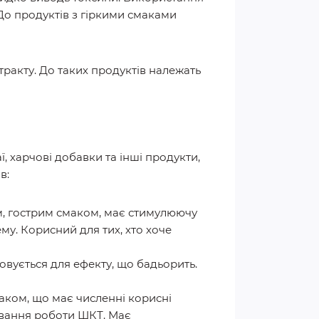
 До продуктів з гіркими смаками
ракту. До таких продуктів належать
ї, харчові добавки та інші продукти,
в:
м, гострим смаком, має стимулюючу
му. Корисний для тих, хто хоче
вується для ефекту, що бадьорить.
аком, що має численні корисні
ювання роботи ШКТ. Має