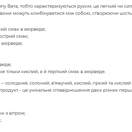
пу Вата, тобто характеризуються рухом, це легкий чи сил
сі вони можуть комбінуватися між собою, створюючи шість
кий смак в аюрведе;
острий смак;
в аюрведе;
веде;
не тільки кислий, а й терпкий смак в аюрведе.
– солодкий, солоний, в'яжучий, кислий, гіркий та кислий 
родукт - це унікальне співвідношення двох різних пер
і з вітром;
;