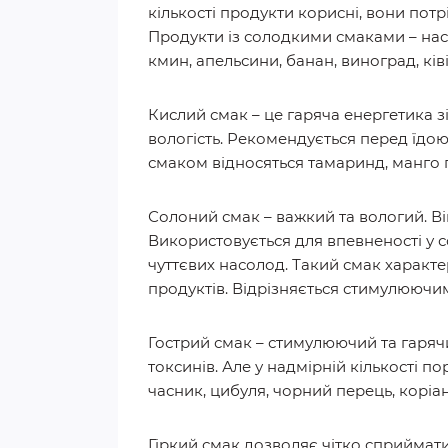
кількості продукти корисні, вони потрі
Продукти із солодкими смаками – насін
кмин, апельсини, банан, виноград, ківі,
Кислий смак – це гаряча енергетика з
вологість. Рекомендується перед їдою,
смаком відносяться тамаринд, манго 
Солоний смак – важкий та вологий. Він
Використовується для впевненості у с
чуттєвих насолод. Такий смак характер
продуктів. Відрізняється стимулюючим
Гострий смак – стимулюючий та гарячий,
токсинів. Але у надмірній кількості по
часник, цибуля, чорний перець, коріан
Гіркий смак дозволяє чітко сприймати