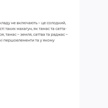
складу не включають – це солодкий,
і таких махагун, як тамас та сатта-
я, тамас – земля, саттва та раджас –
 які першоелементи та у якому