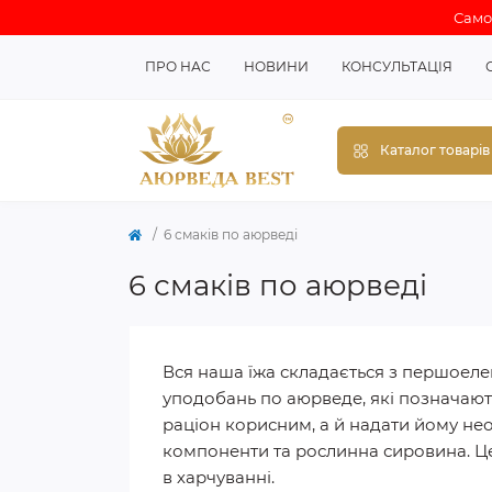
Самов
ПРО НАС
НОВИНИ
КОНСУЛЬТАЦІЯ
Каталог товарів
6 смаків по аюрведі
6 смаків по аюрведі
Вся наша їжа складається з першоелем
уподобань по аюрведе, які позначают
раціон корисним, а й надати йому нео
компоненти та рослинна сировина. Це
в харчуванні.