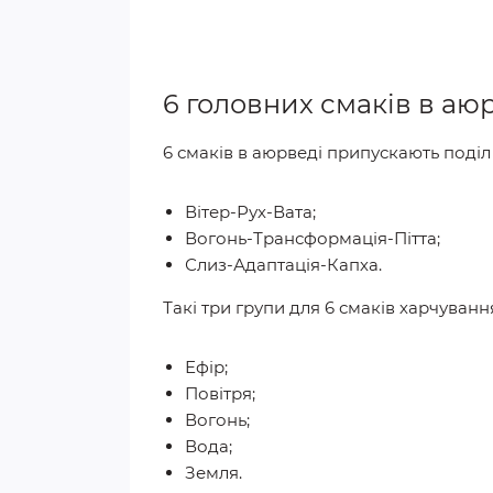
6 головних смаків в аю
6 смаків в аюрведі припускають поділ
Вітер-Рух-Вата;
Вогонь-Трансформація-Пітта;
Слиз-Адаптація-Капха.
Такі три групи для 6 смаків харчуванн
Ефір;
Повітря;
Вогонь;
Вода;
Земля.