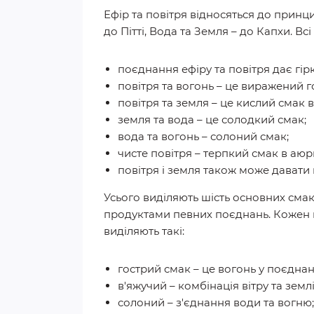
Ефір та повітря відносяться до принци
до Пітті, Вода та Земля – до Капхи. В
поєднання ефіру та повітря дає гір
повітря та вогонь – це виражений г
повітря та земля – це кислий смак 
земля та вода – це солодкий смак;
вода та вогонь – солоний смак;
чисте повітря – терпкий смак в аюр
повітря і земля також може давати 
Усього виділяють шість основних смак 
продуктами певних поєднань. Кожен п
виділяють такі:
гострий смак – це вогонь у поєднанн
в'яжучий – комбінація вітру та землі
солоний – з'єднання води та вогню;