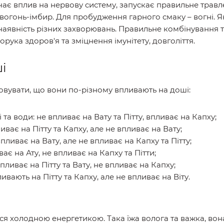
ачає вплив на нервову систему, запускає правильне тра
/вогонь-імбир. Для пробудження гарного смаку – вогні. 
наявність різних захворювань. Правильне комбінування 
орука здоров'я та зміцнення імунітету, довголіття.
і
овувати, що вони по-різному впливають на доші:
та води: не впливає на Вату та Пітту, впливає на Капху;
иває на Пітту та Капху, але не впливає на Вату;
впливає на Вату, але не впливає на Капху та Пітту;
ває на Ату, не впливає на Капху та Пітти;
впливає на Пітту та Вату, не впливає на Капху;
ивають на Пітту та Капху, але не впливає на Віту.
я холодною енергетикою. Така їжа волога та важка, вон