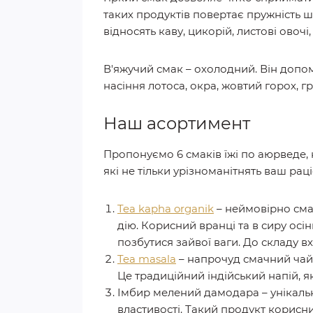
таких продуктів повертає пружність ш
відносять каву, цикорій, листові овочі,
В'яжучий смак – охолодний. Він допо
насіння лотоса, окра, жовтий горох, гр
Наш асортимент
Пропонуємо 6 смаків їжі по аюрведе, к
які не тільки урізноманітнять ваш рац
Tea kapha organik
– неймовірно сма
дію. Корисний вранці та в сиру осі
позбутися зайвої ваги. До складу вхо
Tea masala
– напрочуд смачний чай
Це традиційний індійський напій, 
Імбир мелений дамодара – унікаль
властивості. Такий продукт корисн