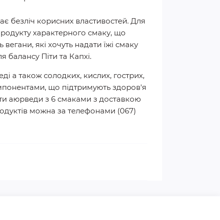
має безліч корисних властивостей. Для
продукту характерного смаку, що
 вегани, які хочуть надати їжі смаку
 балансу Піти та Капхі.
і а також солодких, кислих, гострих,
компонентами, що підтримують здоров'я
рати аюрведи з 6 смаками з доставкою
продуктів можна за телефонами (067)