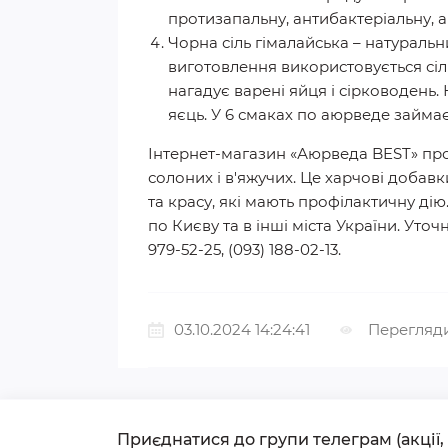
протизапальну, антибактеріальну, 
Чорна сіль гімалайська – натуральни
виготовлення використовується сіл
нагадує варені яйця і сірководень.
яєць. У 6 смаках по аюрведе займає
Інтернет-магазин «Аюрведа BEST» про
солоних і в'яжучих. Це харчові добав
та красу, які мають профілактичну ді
по Києву та в інші міста України. Ут
979-52-25, (093) 188-02-13.
03.10.2024 14:24:41
Перегляди
Приєднатися до групи телеграм (акції,