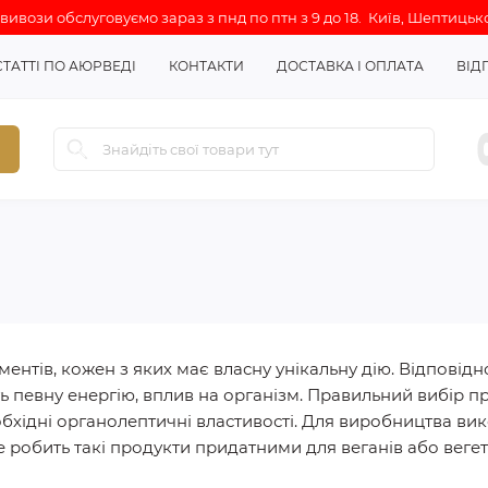
ивози обслуговуємо зараз з пнд по птн з 9 до 18. Київ, Шептицько
СТАТТІ ПО АЮРВЕДІ
КОНТАКТИ
ДОСТАВКА І ОПЛАТА
ВІД
ентів, кожен з яких має власну унікальну дію. Відповідн
ь певну енергію, вплив на організм. Правильний вибір п
бхідні органолептичні властивості. Для виробництва вик
 робить такі продукти придатними для веганів або вегет