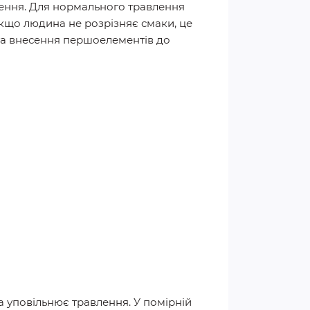
влення. Для нормального травлення
Якщо людина не розрізняє смаки, це
та внесення першоелементів до
а уповільнює травлення. У помірній