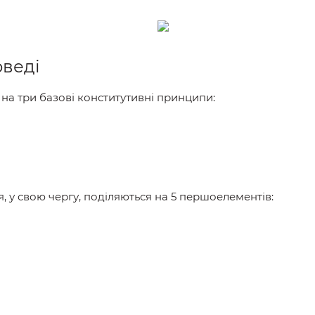
рведі
 на три базові конститутивні принципи:
я, у свою чергу, поділяються на 5 першоелементів: