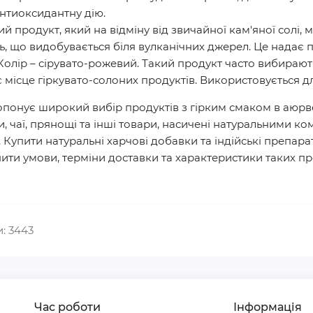
антиоксидантну дію.
й продукт, який на відміну від звичайної кам'яної солі, 
ь, що видобувається біля вулканічних джерел. Це надає 
 Колір – сірувато-рожевий. Такий продукт часто вибирають
 місце гіркувато-солоних продуктів. Використовується для
понує широкий вибір продуктів з гірким смаком в аюрвед
ки, чаї, прянощі та інші товари, насичені натуральними 
ю. Купити натуральні харчові добавки та індійські препа
очнити умови, терміни доставки та характеристики таких 
: 3443
Час роботи
Інформація