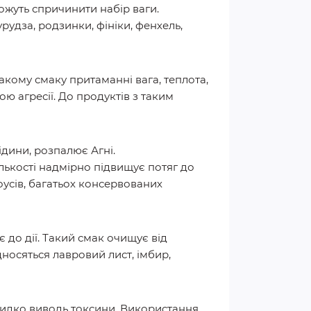
 можуть спричинити набір ваги.
рудза, родзинки, фініки, фенхель,
акому смаку притаманні вага, теплота,
ою агресії. До продуктів з таким
ідини, розпалює Агні.
ількості надмірно підвищує потяг до
соусів, багатьох консервованих
є до дії. Такий смак очищує від
ідносяться лавровий лист, імбир,
швидко виводь токсини. Використання