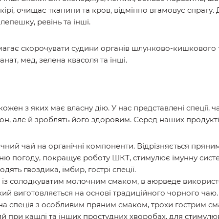
кірі, очищає тканини та кров, відмінно вгамовує спрагу.
 лепешку, ревінь та інші.
магає скорочувати судини органів шлунково-кишкового т
анат, мед, зелена квасоля та інші.
ожен з яких має власну дію. У нас представлені спеції, ча
іон, але й зроблять його здоровим. Серед наших продукті
чний чай на органічні компоненти. Відрізняється пряни
нню погоду, покращує роботу ШКТ, стимулює імунну систе
дять гвоздика, імбир, гострі спеції.
 із солодкуватим молочним смаком, в аюрведе використо
який виготовляється на основі традиційного чорного чаю.
на спеція з особливим пряним смаком, трохи гострим см
ий при кашлі та інших простудних хворобах, для стимул