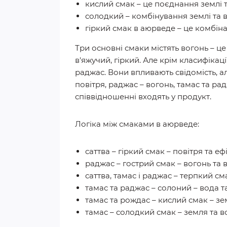
кислий смак – це поєднання землі 
солодкий – комбінування землі та 
гіркий смак в аюрведе – це комбінац
Три основні смаки містять вогонь – ц
в'яжучий, гіркий. Але крім класифікац
раджас. Вони впливають свідомість, ал
повітря, раджас – вогонь, тамас та ра
співвідношенні входять у продукт.
Логіка між смаками в аюрведе:
саттва – гіркий смак – повітря та ефі
раджас – гострий смак – вогонь та в
саттва, тамас і раджас – терпкий сма
тамас та раджас – солоний – вода т
тамас та рождас – кислий смак – зе
тамас – солодкий смак – земля та в