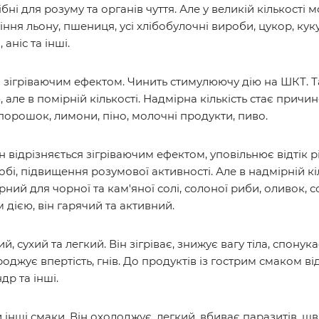
бні для розуму та органів чуття. Але у великій кількості
ня льону, пшениця, усі хлібобулочні вироби, цукор, куку
 аніс та інші.
і зігріваючим ефектом. Чинить стимулюючу дію на ШКТ. Т
 але в помірній кількості. Надмірна кількість стає причин
порошок, лимони, піно, молочні продукти, пиво.
 відрізняється зігріваючим ефектом, уповільнює відтік р
обі, підвищення розумової активності. Але в надмірній к
ний для чорної та кам'яної солі, солоної риби, оливок, 
 дією, він гарячий та активний.
 сухий та легкий. Він зігріває, знижує вагу тіла, спонука
роджує впертість, гнів. До продуктів із гострим смаком в
др та інші.
 інші смаки. Він охолоджує, легкий, вбиває паразитів, 