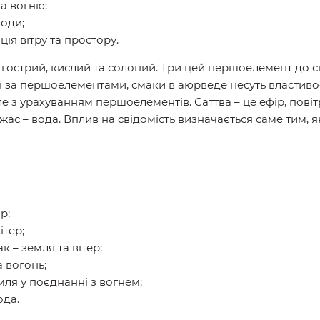
та вогню;
води;
ія вітру та простору.
е гострий, кислий та солоний. Три цей першоелемент до 
ії за першоелементами, смаки в аюрведе несуть властивост
е з урахуванням першоелементів. Саттва – це ефір, повітр
джас – вода. Вплив на свідомість визначається саме тим,
р;
ітер;
к – земля та вітер;
а вогонь;
мля у поєднанні з вогнем;
ода.