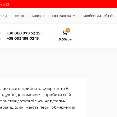
го 22
ГУКИ
АКЦІЇ
Мова
грн.
Валюта
Особистий кабінет
0
+38 068 979 52 25
+38 093 188 02 13
0.00грн.
о до цього прийнято розрізняти 6
родуктів допоможе як зробити свій
ористовуються тільки натуральні
аріанців, які мають певні обмеження