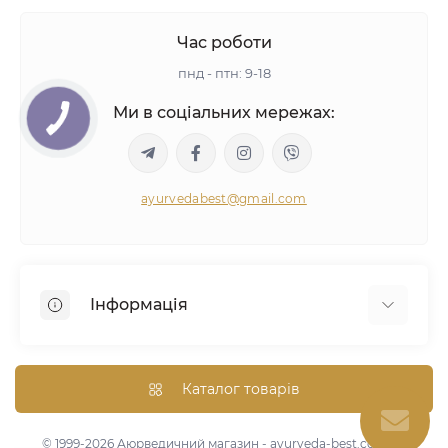
Час роботи
пнд - птн: 9-18
Ми в соціальних мережах:
ayurvedabest@gmail.com
Інформація
Умови угоди
Аюрведична консультація
Каталог товарів
Оптом/Знижки
Карта сайту
© 1999-2026 Аюрведичний магазин - ayurveda-best.com.ua