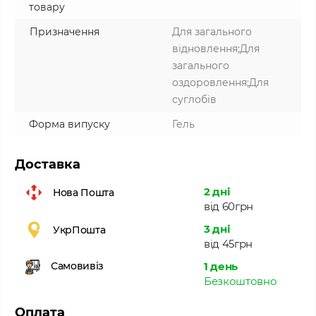
товару
Призначення
Для загального
відновлення;Для
загального
оздоровлення;Для
суглобів
Форма випуску
Гель
Доставка
2 дні
Нова Пошта
від 60грн
3 дні
УкрПошта
від 45грн
1 день
Самовивіз
Безкоштовно
Оплата