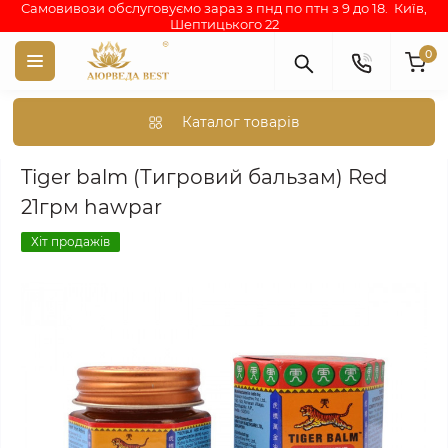
Самовивози обслуговуємо зараз з пнд по птн з 9 до 18. Київ,
Шептицького 22
0
Каталог товарів
Аюрведа каталог індійських товарів
АЮРВЕДИЧНІ ПРЕПАРА
Tiger balm (Тигровий бальзам) Red
21грм hawpar
Хіт продажів