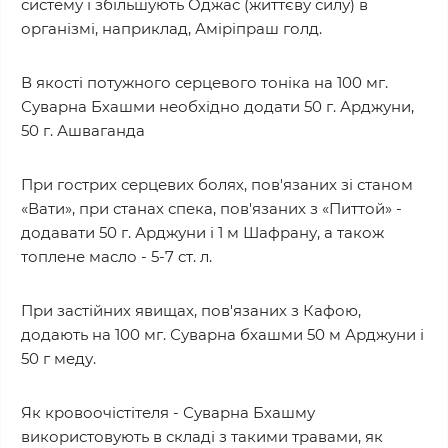
систему і збільшують Оджас (життєву силу) в
організмі, наприклад, Аміріпраш голд.
В якості потужного серцевого тоніка на 100 мг.
Суварна Бхашми необхідно додати 50 г. Арджуни,
50 г. Ашваганда
При гострих серцевих болях, пов'язаних зі станом
«Вати», при станах спека, пов'язаних з «Питтой» -
додавати 50 г. Арджуни і 1 м Шафрану, а також
топлене масло - 5-7 ст. л.
При застійних явищах, пов'язаних з Кафою,
додають на 100 мг. Суварна бхашми 50 м Арджуни і
50 г меду.
Як кровоочістітеля - Суварна Бхашму
використовують в складі з такими травами, як