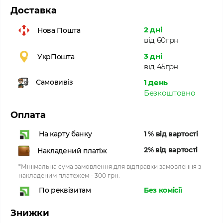
Доставка
2 дні
Нова Пошта
від 60грн
3 дні
УкрПошта
від 45грн
1 день
Самовивіз
Безкоштовно
Оплата
1 % від вартості
На карту банку
2% від вартості
Накладений платіж
*Мінімальна сума замовлення для відправки замовлення з
накладеним платежем - 300 грн.
Без комісії
По реквізитам
Знижки