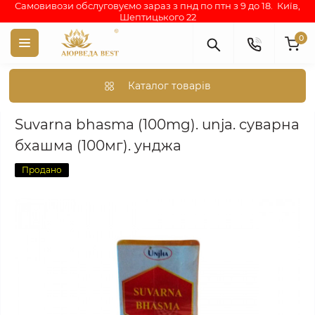
Самовивози обслуговуємо зараз з пнд по птн з 9 до 18. Київ,
Шептицького 22
0
Каталог товарів
Suvarna bhasma (100mg). unja. суварна бхашма (100мг). унджа
Suvarna bhasma (100mg). unja. суварна
бхашма (100мг). унджа
Продано