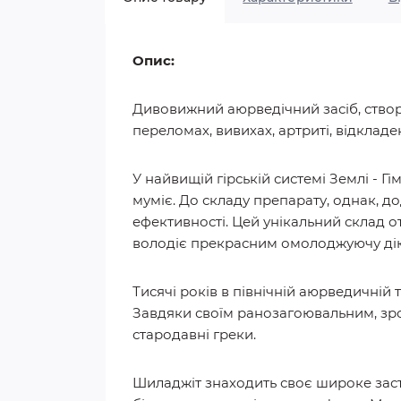
Опис:
Дивовижний аюрведічний засіб, створ
переломах, вивихах, артриті, відкладен
У найвищій гірській системі Землі - Г
муміє. До складу препарату, однак, д
ефективності. Цей унікальний склад о
володіє прекрасним омолоджуючу ді
Тисячі років в північній аюрведичній
Завдяки своїм ранозагоювальним, зр
стародавні греки.
Шиладжіт знаходить своє широке засто