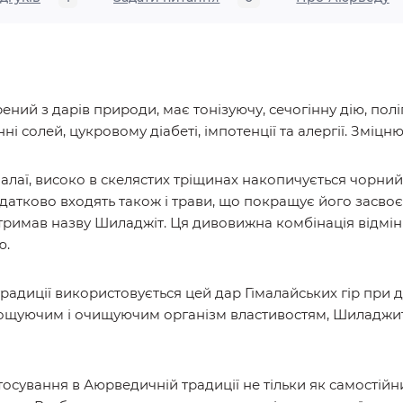
ений з дарів природи, має тонізуючу, сечогінну дію, по
ні солей, цукровому діабеті, імпотенції та алергії. Зміцню
імалаї, високо в скелястих тріщинах накопичується чорни
одатково входять також і трави, що покращує його засв
тримав назву Шиладжіт. Ця дивовижна комбінація відмінн
ю.
 традиції використовується цей дар Гімалайських гір при
ощуючим і очищуючим організм властивостям, Шиладжит 
сування в Аюрведичній традиції не тільки як самостійний