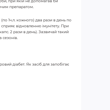
оби, при якій не допомагав би
іючим препаратом.
о 1ч.л. кожного) два рази в день по
і сприяє відновленню імунітету. При
пс. 2 рази в день). Зазвичай такий
а сезонів.
ровий діабет. Як засіб для запобігає