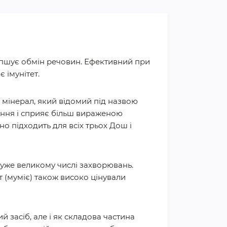
ліпшує обмін речовин. Ефективний при
є імунітет.
й мінерал, який відомий під назвою
оєння і сприяє більш вираженою
о підходить для всіх трьох Дош і
 дуже великому числі захворювань.
(муміє) також високо цінували
 засіб, але і як складова частина