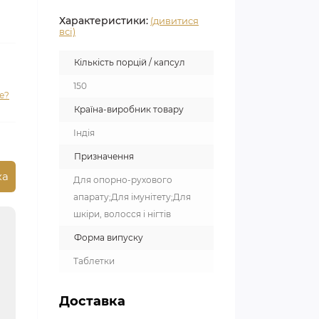
Характеристики:
(дивитися
всі)
Кількість порцій / капсул
150
е?
Країна-виробник товару
Індія
Призначення
ка
Для опорно-рухового
апарату;Для імунітету;Для
шкіри, волосся і нігтів
Форма випуску
Таблетки
Доставка