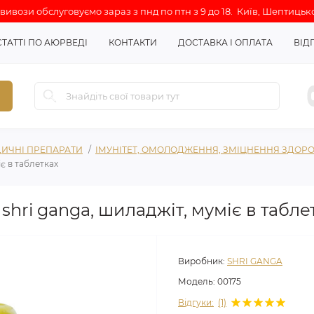
ивози обслуговуємо зараз з пнд по птн з 9 до 18. Київ, Шептицько
СТАТТІ ПО АЮРВЕДІ
КОНТАКТИ
ДОСТАВКА І ОПЛАТА
ВІД
ИЧНІ ПРЕПАРАТИ
ІМУНІТЕТ, ОМОЛОДЖЕННЯ, ЗМІЦНЕННЯ ЗДОРО
іє в таблетках
) shri ganga, шиладжіт, муміє в табле
Виробник:
SHRI GANGA
Модель:
00175
Відгуки:
(1)