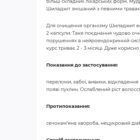
більш складних лікарських форм. Муд
Шиладжіт змішаний з певними травами
Для очищення організму Шиладжит ефе
2 капсули. Таке поєднання чудово очи
порушеннях в нейроендокринній систем
курс триває 2 - 3 місяці. Дуже корисно
Показання до застосування:
переломи, забої, вивихи, відкладення с
появі пухлин. Ослаблений ріст волосся,
Протипоказання:
сечокам'яна хвороба, нецукровий діаб
Спосіб застосування: