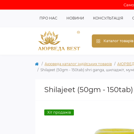
Самов
ПРО НАС
НОВИНИ
КОНСУЛЬТАЦІЯ
Каталог товарів
Аюрведа каталог індійських товарів
АЮРВЕД
Shilajeet (50gm - 150tab) shri ganga, шиладжіт, мум
Shilajeet (50gm - 150tab
Хіт продажів