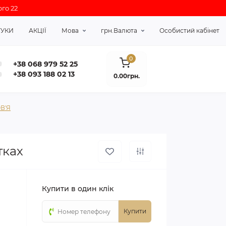
го 22
ГУКИ
АКЦІЇ
Мова
грн.
Валюта
Особистий кабінет
0
+38 068 979 52 25
+38 093 188 02 13
0.00грн.
В'Я
тках
Купити в один клік
Купити