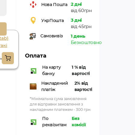
2 дні
Нова Пошта
від 60грн
3 дні
УкрПошта
від 45грн
1 день
Самовивіз
tab)
Giloy 120 tab. shri
Безкоштовно
такі
ganga гілой 120
taб шрі ганга
Оплата
.
221.85грн.
На карту
1 % від
банку
вартості
Накладений
2% від
платіж
вартості
*Мінімальна сума замовлення
для відправки замовлення з
накладеним платежем - 300 грн.
По
Без
реквізитам
комісії