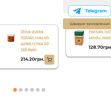
Telegram
Швидке замовлення
Shiva gutika
Haritaki (40
(50tab) vyas ph,
zandu, харі
шива гутіка 50
128.70грн
таб вьяс
214.20грн.