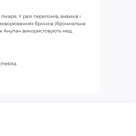
каря. У разі переломів, вивихів і
захворюваннях бронхів (бронхіальна
. Як Анупан використовують мед.
chebita.