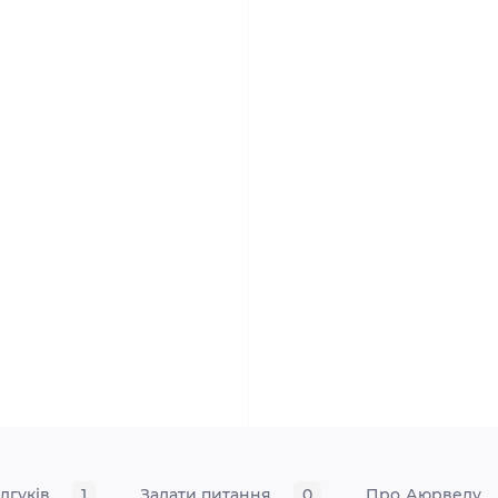
ідгуків
1
Задати питання
0
Про Аюрведу