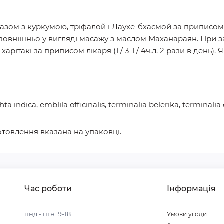
азом з куркумою, тріфалой і Лаухе-бхасмой за приписом лі
 зовнішньо у вигляді масажу з маслом Маханараян. При 
рітакі за приписом лікаря (1 / 3-1 / 4ч.л. 2 рази в день)
 indica, emblila officinalis, terminalia belerika, terminalia 
отовлення вказана на упаковці.
Час роботи
Інформація
пнд - птн: 9-18
Умови угоди