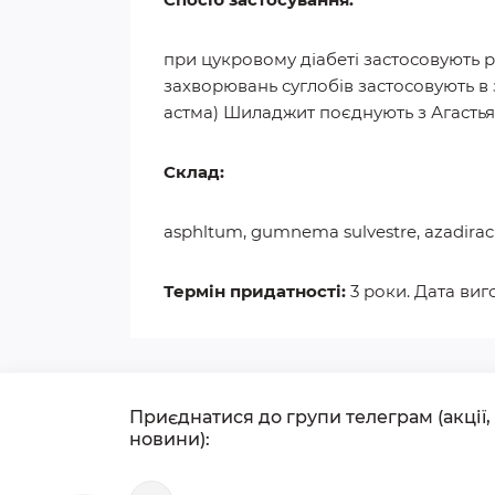
при цукровому діабеті застосовують р
захворювань суглобів застосовують в
астма) Шиладжит поєднують з Агастья ха
Склад:
asphltum, gumnema sulvestre, azadirachta
Термін придатності:
3 роки. Дата виг
Приєднатися до групи телеграм (акції,
новини):