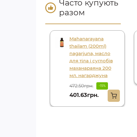
Часто купують
разом
gar 120 tab. shri
Mahanarayana
nga, тагара 120
thailam (200ml)
б. шрі ганга
nagarjuna, масло
для тіла і суглобів
81.60грн.
маханараяна 200
мл. нагарджуна
472.50грн.
-15%
401.63грн.