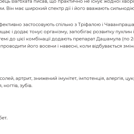
рець Вагбхата писав, що практично не існує жодної хвор
. Він має широкий спектр дії і його вважають сильнод
ктивно застосовують спільно з Тріфалою і Чаванпраша (п
щає і додає тонус організму, запобігає розвитку пухлин 
і до цієї комбінації додають препарат Дашамула (по 2ка
 проводити його восени і навесні, коли відбувається змін
олей, артрит, знижений імунітет, імпотенція, алергія, цук
 ногтів, зубів.
ет.