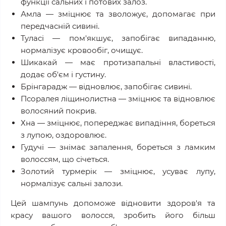
функції сальних і потових залоз.
Амла — зміцнює та зволожує, допомагає при
передчасній сивині.
Туласі — пом'якшує, запобігає випаданню,
нормалізує кровообіг, очищує.
Шикакай — має протизапальні властивості,
додає об'єм і густину.
Брінгарадж — відновлює, запобігає сивині.
Псоралея ліщинолистна — зміцнює та відновлює
волосяний покрив.
Хна — зміцнює, попереджає випадіння, бореться
з лупою, оздоровлює.
Гудучі — знімає запалення, бореться з ламким
волоссям, що січеться.
Золотий турмерік — зміцнює, усуває лупу,
нормалізує сальні залози.
Цей шампунь допоможе відновити здоров'я та
красу вашого волосся, зробить його більш