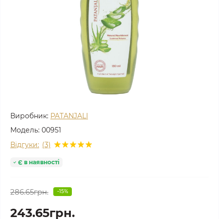
Виробник:
PATANJALI
Модель:
00951
Відгуки:
(3)
Є в наявності
286.65грн.
-15%
243.65грн.