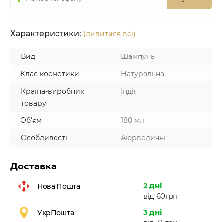
Характеристики:
(дивитися всі)
Вид
Шампунь
Клас косметики
Натуральна
Країна-виробник
Індія
товару
Об'єм
180 мл
Особливості
Аюрведичні
Доставка
2 дні
Нова Пошта
від 60грн
3 дні
УкрПошта