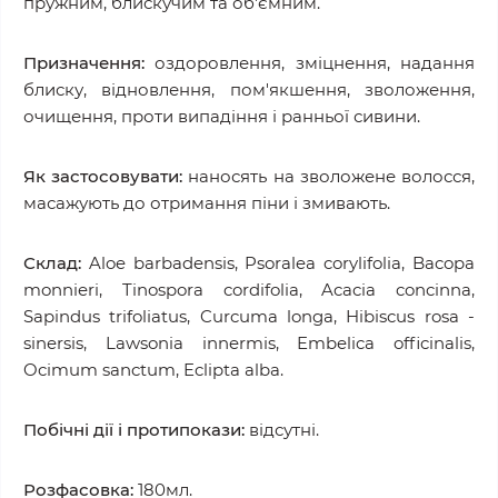
пружним, блискучим та об'ємним.
Призначення:
оздоровлення, зміцнення, надання
блиску, відновлення, пом'якшення, зволоження,
очищення, проти випадіння і ранньої сивини.
Як застосовувати:
наносять на зволожене волосся,
масажують до отримання піни і змивають.
Склад:
Aloe barbadensis, Psoralea corylifolia, Bacopa
monnieri, Tinospora cordifolia, Acacia concinna,
Sapindus trifoliatus, Curcuma longa, Hibiscus rosa -
sinersis, Lawsonia innermis, Embelica officinalis,
Ocimum sanctum, Eclipta alba.
Побічні дії і протипокази:
відсутні.
Розфасовка:
180мл.