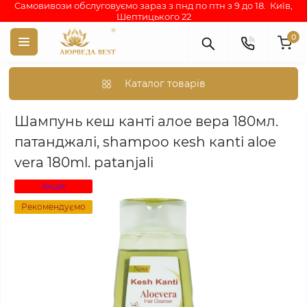
Самовивози обслуговуємо зараз з пнд по птн з 9 до 18. Київ,
Шептицького 22
0
Каталог товарів
Аюрведа каталог індійських товарів
АЮРВЕДИЧНА КОСМЕТИКА
Шампунь кеш канті алое вера 180мл.
патанджалі, shampoo кesh кanti аloe
vera 180ml. рatanjali
Акція
Рекомендуємо