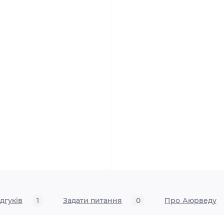
ідгуків
1
Задати питання
0
Про Аюрведу