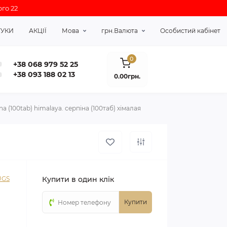
го 22
ГУКИ
АКЦІЇ
Мова
грн.
Валюта
Особистий кабінет
0
+38 068 979 52 25
+38 093 188 02 13
0.00грн.
na (100tab) himalaya. серпіна (100таб) хімалая
UGS
Купити в один клік
Купити