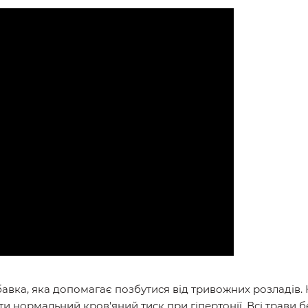
бавка, яка допомагає позбутися від тривожних розладів. Н
 нормальний кров'яний тиск при гіпертонії. Всі трави бе