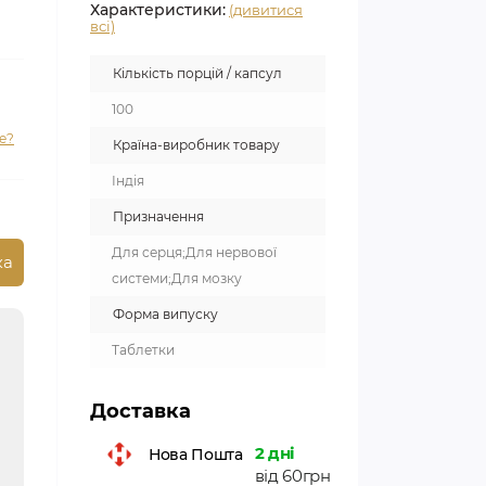
Характеристики:
(дивитися
всі)
Кількість порцій / капсул
100
е?
Країна-виробник товару
Індія
Призначення
Для серця;Для нервової
ка
системи;Для мозку
Форма випуску
Таблетки
Доставка
2 дні
Нова Пошта
від 60грн