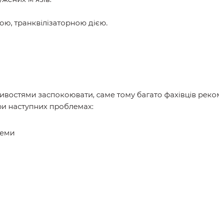
ою, транквілізаторною дією.
ивостями заспокоювати, саме тому багато фахівців реко
ри наступних проблемах:
теми