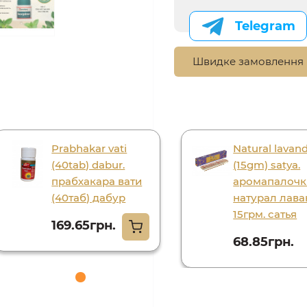
Telegram
Швидке замовлення
Prabhakar vati
Natural lavan
(40tab) dabur.
(15gm) satya.
прабхакара вати
аромапалочк
(40таб) дабур
натурал лава
15грм. сатья
169.65грн.
68.85грн.