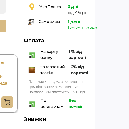
3 дні
УкрПошта
від 45грн
1 день
Самовивіз
Безкоштовно
Оплата
На карту
1 % від
банку
вартості
der
Накладений
2% від
платіж
вартості
и
*Мінімальна сума замовлення
нда
для відправки замовлення з
накладеним платежем - 300 грн.
По
Без
реквізитам
комісії
Знижки