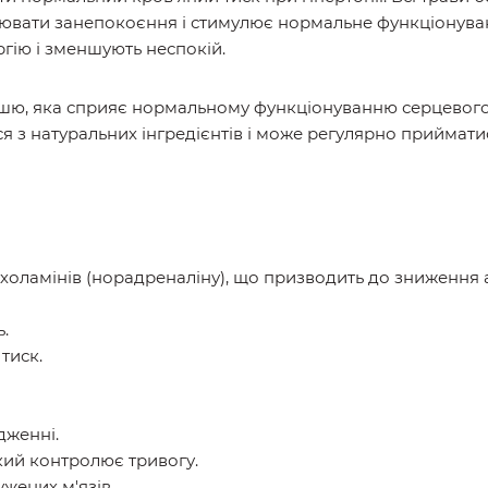
ювати занепокоєння і стимулює нормальне функціонуванн
ргію і зменшують неспокій.
шю, яка сприяє нормальному функціонуванню серцевого 
ся з натуральних інгредієнтів і може регулярно прийма
оламінів (норадреналіну), що призводить до зниження а
.
тиск.
дженні.
кий контролює тривогу.
жених м'язів.