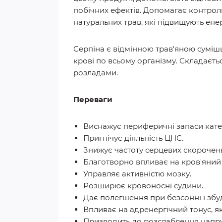
побічних ефектів. Допомагає контрол
натуральних трав, які підвищують ене
Серпіна є відмінною трав'яною суміш
крові по всьому організму. Складаєть
розладами.
Переваги
Виснажує периферичні запаси катех
Пригнічує діяльність ЦНС.
Знижує частоту серцевих скорочень
Благотворно впливає на кров'яний 
Управляє активністю мозку.
Розширює кровоносні судини.
Дає полегшення при безсонні і збу
Впливає на адренергічний тонус, я
Призводить до розслаблення напру