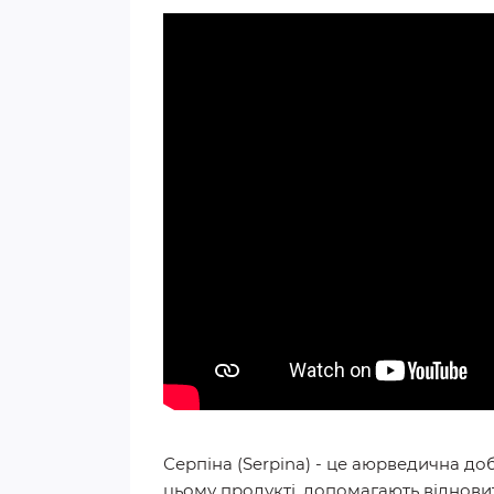
Серпіна (Serpina) - це аюрведична до
цьому продукті, допомагають відновити