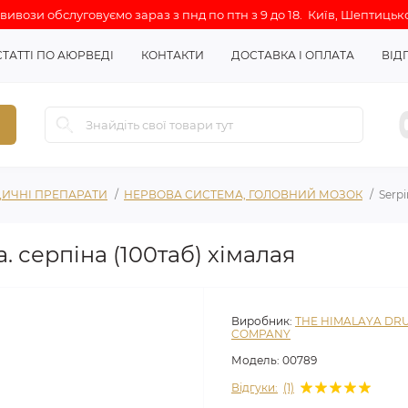
ивози обслуговуємо зараз з пнд по птн з 9 до 18. Київ, Шептицько
СТАТТІ ПО АЮРВЕДІ
КОНТАКТИ
ДОСТАВКА І ОПЛАТА
ВІД
ИЧНІ ПРЕПАРАТИ
НЕРВОВА СИСТЕМА, ГОЛОВНИЙ МОЗОК
Serpi
a. серпіна (100таб) хімалая
Виробник:
THE HIMALAYA DR
COMPANY
Модель:
00789
Відгуки:
(1)