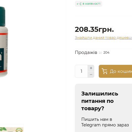
Є в наявності
208.35грн.
Знайшли даний товар дешевш
Продажів
204
До коши
Залишились
питання по
товару?
Пишить нам в
Telegram прямо зараз