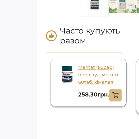
Часто купують
разом
Mentat (60cap)
himalaya, ментат
60таб. хімалая
258.30грн.