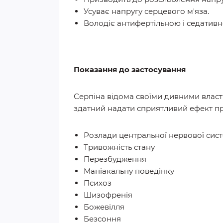
Усуває напругу серцевого м'яза.
Володіє антифертільною і седативн
Показання до застосування
Серпіна відома своїми дивними власт
здатний надати сприятливий ефект п
Розлади центральної нервової сис
Тривожність стану
Перезбудження
Маніакальну поведінку
Психоз
Шизофренія
Божевілля
Безсоння