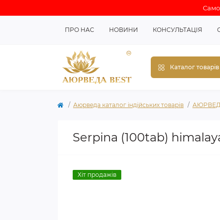
Самов
ПРО НАС
НОВИНИ
КОНСУЛЬТАЦІЯ
Каталог товарів
Аюрведа каталог індійських товарів
АЮРВЕД
Serpina (100tab) himalay
Хіт продажів