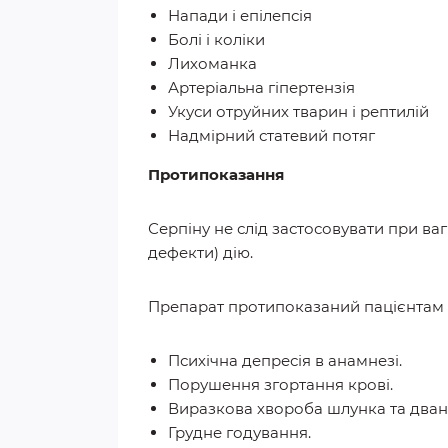
Напади і епілепсія
Болі і коліки
Лихоманка
Артеріальна гіпертензія
Укуси отруйних тварин і рептилій
Надмірний статевий потяг
Протипоказання
Серпіну не слід застосовувати при ваг
дефекти) дію.
Препарат протипоказаний пацієнтам 
Психічна депресія в анамнезі.
Порушення згортання крові.
Виразкова хвороба шлунка та дван
Грудне годування.