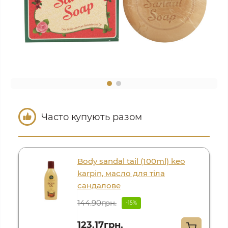
Часто купують разом
Body sandal tail (100ml) keo
karpin, масло для тіла
сандалове
144.90грн.
-15%
123.17грн.