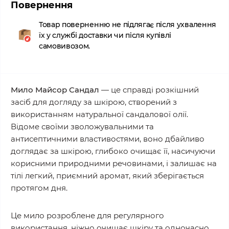
Повернення
Товар поверненню не підлягає після ухвалення
їх у службі доставки чи після купівлі
самовивозом.
Мило Майсор Сандал
— це справді розкішний
засіб для догляду за шкірою, створений з
використанням натуральної сандалової олії.
Відоме своїми зволожувальними та
антисептичними властивостями, воно дбайливо
доглядає за шкірою, глибоко очищає її, насичуючи
корисними природними речовинами, і залишає на
тілі легкий, приємний аромат, який зберігається
протягом дня.
Це мило розроблене для регулярного
використання, ніжно очищає шкіру та одночасно