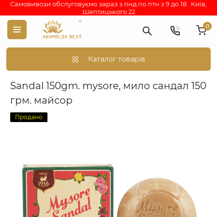
Самовивози обслуговуємо зараз з пнд по птн з 9 до 18. Київ,
Шептицького 22
0
Каталог товарів
Аюрведа каталог індійських товарів
АЮРВЕДИЧНА КОСМЕТИКА
Sandal 150gm. mysore, мило сандал 150
грм. майсор
Продано