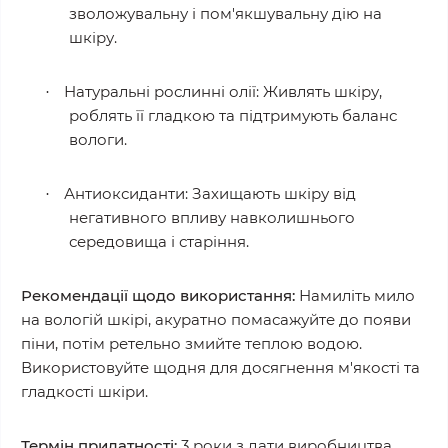
зволожувальну і пом'якшувальну дію на
шкіру.
Натуральні рослинні олії: Живлять шкіру,
·
роблять її гладкою та підтримують баланс
вологи.
Антиоксиданти: Захищають шкіру від
·
негативного впливу навколишнього
середовища і старіння.
Рекомендації щодо використання:
Намиліть мило
на вологій шкірі, акуратно помасажуйте до появи
піни, потім ретельно змийте теплою водою.
Використовуйте щодня для досягнення м'якості та
гладкості шкіри.
Термін придатності:
3 роки з дати виробництва.