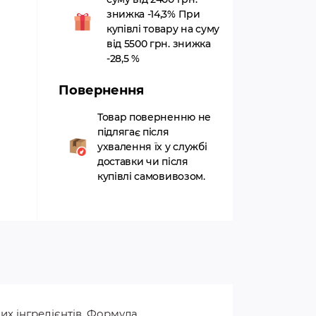
знижка -14,3% При
купівлі товару на суму
від 5500 грн. знижка
-28,5 %
Повернення
Товар поверненню не
підлягає після
ухвалення їх у службі
доставки чи після
купівлі самовивозом.
х інгредієнтів. Формула