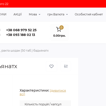
го 22
ГУКИ
АКЦІЇ
Мова
грн.
Валюта
Особистий кабінет
0
+38 068 979 52 25
+38 093 188 02 13
0.00грн.
, ракта шодак (50 таб.) бадьянатх
ьянатх
Характеристики:
(дивитися
всі)
Кількість порцій / капсул