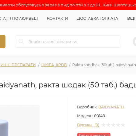
ивози обслуговуємо зараз з пнд по птн з 9 до 18. Київ, Шептицько
СТАТТІ ПО АЮРВЕДІ
КОНТАКТИ
ДОСТАВКА І ОПЛАТА
ВІД
ИЧНІ ПРЕПАРАТИ
ШКІРА, КРОВ
Rakta shodhak (50tab.) baidyanath
aidyanath, ракта шодак (50 таб.) бад
Виробник:
BAIDYANATH
Модель:
00148
Відгуки:
(0)
Немає у наявності