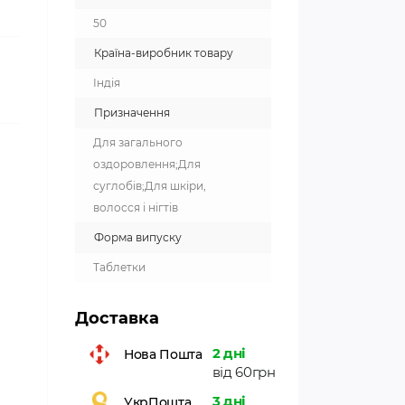
50
Країна-виробник товару
Індія
Призначення
Для загального
оздоровлення;Для
суглобів;Для шкіри,
волосся і нігтів
Форма випуску
Таблетки
Доставка
2 дні
Нова Пошта
від 60грн
3 дні
УкрПошта