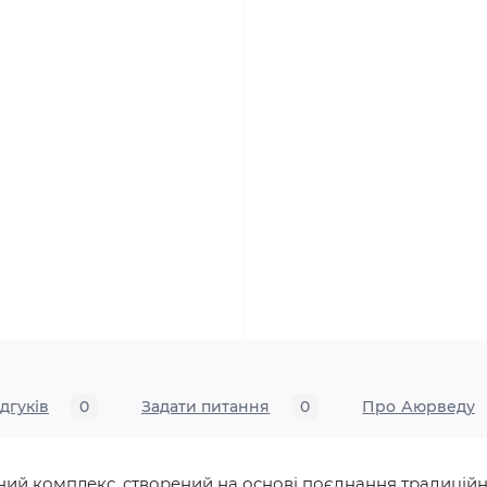
ідгуків
0
Задати питання
0
Про Аюрведу
й комплекс, створений на основі поєднання традиційни