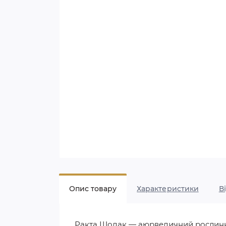
Опис товару
Характеристики
В
Ракта Шодак — аюрведичний рослинни