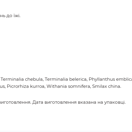
ь до їжі.
a, Terminalia chebula, Terminalia belerica, Phyllanthus emblica
, Picrorhiza kurroa, Withania somnifera, Smilax china.
 виготовлення. Дата виготовлення вказана на упаковці.