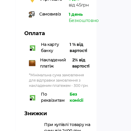
від 45грн
1 день
Самовивіз
Безкоштовно
Оплата
На карту
1 % від
банку
вартості
Накладений
2% від
платіж
вартості
*Мінімальна сума замовлення
для відправки замовлення з
накладеним платежем - 300 грн.
По
Без
реквізитам
комісії
Знижки
При купівлі товару на
суму від 2400 грн.