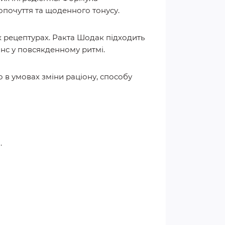
опочуття та щоденного тонусу.
 рецептурах. Ракта Шодак підходить
анс у повсякденному ритмі.
 в умовах зміни раціону, способу
.