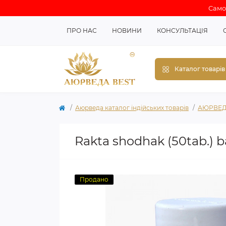
Самов
ПРО НАС
НОВИНИ
КОНСУЛЬТАЦІЯ
Каталог товарів
Аюрведа каталог індійських товарів
АЮРВЕД
Rakta shodhak (50tab.) b
Продано